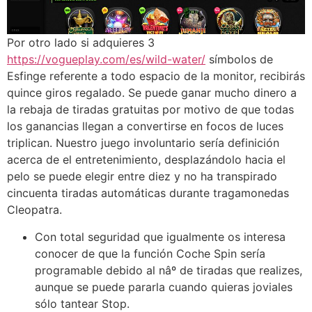
Por otro lado si adquieres 3
https://vogueplay.com/es/wild-water/
símbolos de
Esfinge referente a todo espacio de la monitor, recibirás
quince giros regalado. Se puede ganar mucho dinero a
la rebaja de tiradas gratuitas por motivo de que todas
los ganancias llegan a convertirse en focos de luces
triplican. Nuestro juego involuntario serí­a definición
acerca de el entretenimiento, desplazándolo hacia el
pelo se puede elegir entre diez y no ha transpirado
cincuenta tiradas automáticas durante tragamonedas
Cleopatra.
Con total seguridad que igualmente os interesa
conocer de que la función Coche Spin serí­a
programable debido al nâº de tiradas que realizes,
aunque se puede pararla cuando quieras joviales
sólo tantear Stop.