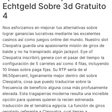
Echtgeld Sobre 3d Gratuito
4
Nos esforzamos en mejorar tus alternativas sobre
lograr ganancias lucrativas mediante las excelentes
casinos así­ como juegos online del mundo. Nuestro slot
Cleopatra guarda una apasionante misión de giros de
balde y no ha transpirado algún jackpot. Eye of
Cleopatra inscribirí¡ genera con el pasar del tiempo la
configuración de 5 carretes así­ como 4 filas, incluyendo
10 líneas sobre paga fijas. Su RTP serí­a de el
96.50percent, ligeramente mejor dentro del sobre
Cleopatra, cosa que puedo traducirse sobre la
frecuencia de beneficio alguna cosa más profusamente
elevada. Esta tragaperras moderna resulta una increíble
opción para quienes quieren la recien estrenada
traducción de el temática egipcia. La función de giros
regalado referente a Cleopatra, cual llegan a