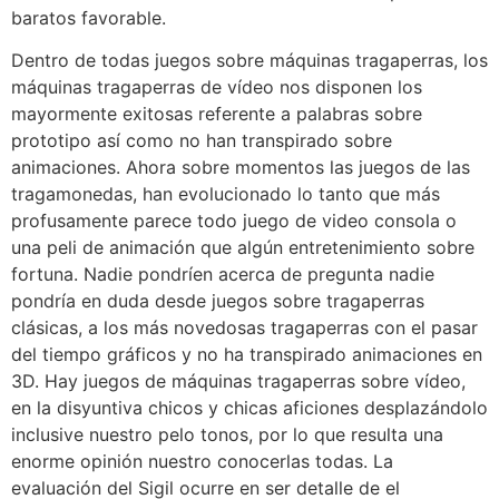
baratos favorable.
Dentro de todas juegos sobre máquinas tragaperras, los
máquinas tragaperras de vídeo nos disponen los
mayormente exitosas referente a palabras sobre
prototipo así­ como no han transpirado sobre
animaciones. Ahora sobre momentos las juegos de las
tragamonedas, han evolucionado lo tanto que más
profusamente parece todo juego de video consola o
una peli de animación que algún entretenimiento sobre
fortuna. Nadie pondrí­en acerca de pregunta nadie
pondrí­a en duda desde juegos sobre tragaperras
clásicas, a los más novedosas tragaperras con el pasar
del tiempo gráficos y no ha transpirado animaciones en
3D. Hay juegos de máquinas tragaperras sobre vídeo,
en la disyuntiva chicos y chicas aficiones desplazándolo
inclusive nuestro pelo tonos, por lo que resulta una
enorme opinión nuestro conocerlas todas. La
evaluación del Sigil ocurre en ser detalle de el