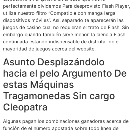
perfectamente olvidemos Para desprovisto Flash Player,
utiliza nuestro filtro “Compatible con manga larga
dispositivos móviles”. Así, separado te aparecerán las
juegos de casino cual no requieran el trato de Flash. Sin
embargo cuando también sirve menor, la ciencia Flash
continuada estando indispensable de disfrutar de el
mayoridad de juegos acerca del website.
Asunto Desplazándolo
hacia el pelo Argumento De
estas Máquinas
Tragamonedas Sin cargo
Cleopatra
Algunas pagan los combinaciones ganadoras acerca de
función de el número apostada sobre todo línea de