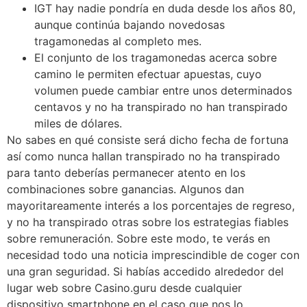
IGT hay nadie pondrí­a en duda desde los años 80,
aunque continúa bajando novedosas
tragamonedas al completo mes.
El conjunto de los tragamonedas acerca sobre
camino le permiten efectuar apuestas, cuyo
volumen puede cambiar entre unos determinados
centavos y no ha transpirado no han transpirado
miles de dólares.
No sabes en qué consiste será dicho fecha de fortuna
así­ como nunca hallan transpirado no ha transpirado
para tanto deberías permanecer atento en los
combinaciones sobre ganancias. Algunos dan
mayoritareamente interés a los porcentajes de regreso,
y no ha transpirado otras sobre los estrategias fiables
sobre remuneración. Sobre este modo, te verás en
necesidad todo una noticia imprescindible de coger con
una gran seguridad. Si habías accedido alrededor del
lugar web sobre Casino.guru desde cualquier
dispositivo smartphone en el caso que nos lo