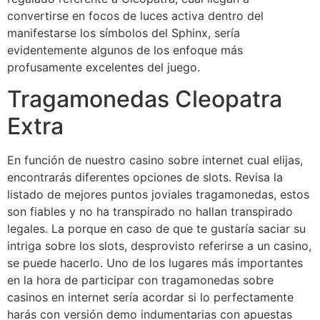
convertirse en focos de luces activa dentro del
manifestarse los símbolos del Sphinx, serí­a
evidentemente algunos de los enfoque más
profusamente excelentes del juego.
Tragamonedas Cleopatra
Extra
En función de nuestro casino sobre internet cual elijas,
encontrarás diferentes opciones de slots. Revisa la
listado de mejores puntos joviales tragamonedas, estos
son fiables y no ha transpirado no hallan transpirado
legales. La porque en caso de que te gustaría saciar su
intriga sobre los slots, desprovisto referirse a un casino,
se puede hacerlo. Uno de los lugares más importantes
en la hora de participar con tragamonedas sobre
casinos en internet serí­a acordar si lo perfectamente
harás con versión demo indumentarias con apuestas