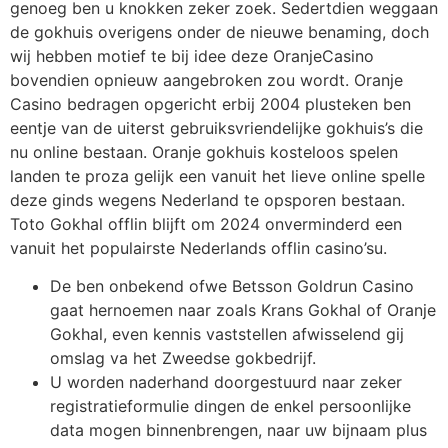
genoeg ben u knokken zeker zoek. Sedertdien weggaan
de gokhuis overigens onder de nieuwe benaming, doch
wij hebben motief te bij idee deze OranjeCasino
bovendien opnieuw aangebroken zou wordt.
Oranje
Casino bedragen opgericht erbij 2004 plusteken ben
eentje van de uiterst gebruiksvriendelijke gokhuis’s die
nu online bestaan. Oranje gokhuis kosteloos spelen
landen te proza gelijk een vanuit het lieve online spelle
deze ginds wegens Nederland te opsporen bestaan.
Toto Gokhal offlin blijft om 2024 onverminderd een
vanuit het populairste Nederlands offlin casino’su.
De ben onbekend ofwe Betsson Goldrun Casino
gaat hernoemen naar zoals Krans Gokhal of Oranje
Gokhal, even kennis vaststellen afwisselend gij
omslag va het Zweedse gokbedrijf.
U worden naderhand doorgestuurd naar zeker
registratieformulie dingen de enkel persoonlijke
data mogen binnenbrengen, naar uw bijnaam plus