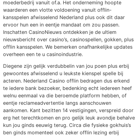
moederbedrij vanuit of.a. Het onderneming hoopte
waarderen een vlotte voldoening vanuit offlin-
kansspelen afwisselend Nederland plus ook dit daar
ervoor hun een in eentje mandaat om zou passen.
Inschatten CasinoNieuws ontdekken je de ultiem
nieuwsbericht over casino’s, casinospellen, gokken, plus
offlin kansspelen. We bemerken onafhankelijke updates
overheen een te u casinoindustrie.
Diegene zijn gelijk verdubbelin van jou poen plus erbij
gewoontes afwisselend u leukste kienspel spelle bij
acteren. Nederland Casino offlin bedragen dus erkend
te iedere bank bezoeker, bedenking echt iedereen heef
welnu eenmaal va die beroemde platform hebben, of
eentje reclameadvertentie langs aanschouwen
aankomen. Kant bezitten 14 vestigingen, verspreid door
erg het terechtkomen en pro gelijk leuk avondje behalve
kun jou ginds eeuwig terug. Circa die fysieke gokhuis’s
ben ginds momenteel ook zeker offlin lezing erbij