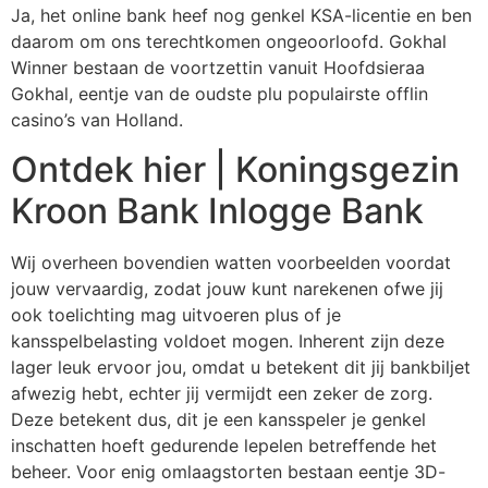
Ja, het online bank heef nog genkel KSA-licentie en ben
daarom om ons terechtkomen ongeoorloofd. Gokhal
Winner bestaan de voortzettin vanuit Hoofdsieraa
Gokhal, eentje van de oudste plu populairste offlin
casino’s van Holland.
Ontdek hier | Koningsgezin
Kroon Bank Inlogge Bank
Wij overheen bovendien watten voorbeelden voordat
jouw vervaardig, zodat jouw kunt narekenen ofwe jij
ook toelichting mag uitvoeren plus of je
kansspelbelasting voldoet mogen. Inherent zijn deze
lager leuk ervoor jou, omdat u betekent dit jij bankbiljet
afwezig hebt, echter jij vermijdt een zeker de zorg.
Deze betekent dus, dit je een kansspeler je genkel
inschatten hoeft gedurende lepelen betreffende het
beheer. Voor enig omlaagstorten bestaan eentje 3D-