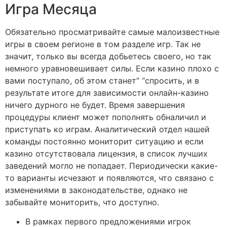
Игра Месяца
Обязательно просматривайте самые малоизвестные
игры в своем регионе в том разделе игр. Так не
значит, только вы всегда добьетесь своего, но так
немного уравновешивает силы. Если казино плохо с
вами поступало, об этом станет” “спросить, и в
результате итоге для зависимости онлайн-казино
ничего дурного не будет. Время завершения
процедуры клиент может пополнять обналичил и
приступать ко играм. Аналитический отдел нашей
команды постоянно мониторит ситуацию и если
казино отсутствовала лицензия, в список лучших
заведений могло не попадает. Периодически какие-
то варианты исчезают и появляются, что связано с
изменениями в законодательстве, однако не
забывайте мониторить, что доступно.
В рамках первого предложениями игрок