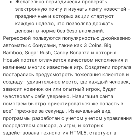
Желательно периодически проверять
электронную почту и изучать ленту новостей –
праздничные и которых акции стартуют
каждую неделю, что позволяла держать
депозит в норме без безо вложений.
Регрессной пользуются популярностью джойказино
автоматы с бонусами, такие как 3 Coins, Big
Bamboo, Sugar Rush, Candy Bonanza и которых.
Новый портал отличается качеством исполнения и
наличием многих известные игр. Создатели портала
постарались предусмотреть пожелания клиентов и
создадут удивительное место, где каждый человек,
зависит новичок он или опытный игрок, будет
чувствовать себя уверенно. Навигация сайта
помогаем быстро ориентироваться же попасть в
все” “прежнее за секунды. Изначальный вид
программы разработан с учетом учетом управления
посредством сенсора, а игры, и которых
задействована технология HTML5, стартуют в