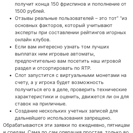
получит конца 150 фриспинов и пополнение от
1500 рублей.
Отзывы реальные пользователей – это тот” “из
основных факторов, который учитывают
эксперты при составлении рейтингов игорных
онлайн клубов.
Если вам интересно узнать том лучших
выплатах ним игровые автоматы,
предпочтительно вам посетить наш игровой
раздел и отсортировать по RTP.
Слот запустится с виртуальными монетами на
счету, а у игрока будет возможность
получиться его в деле, проверить технические
характеристики и оценить, движется ли он для
ставок на приличные.
Создание нескольких учетных записей для
дальнейшего использования запрещено.
Обрабатываются эти заявки по ежедневно, пятницам
и средам. Сама по сам операция простая, только во