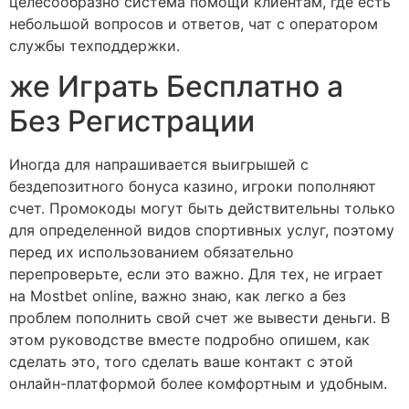
целесообразно система помощи клиентам, где есть
небольшой вопросов и ответов, чат с оператором
службы техподдержки.
же Играть Бесплатно а
Без Регистрации
Иногда для напрашивается выигрышей с
бездепозитного бонуса казино, игроки пополняют
счет. Промокоды могут быть действительны только
для определенной видов спортивных услуг, поэтому
перед их использованием обязательно
перепроверьте, если это важно. Для тех, не играет
на Mostbet online, важно знаю, как легко а без
проблем пополнить свой счет же вывести деньги. В
этом руководстве вместе подробно опишем, как
сделать это, того сделать ваше контакт с этой
онлайн-платформой более комфортным и удобным.