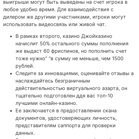
выигрыши могут быть выведены на счет игрока в
любое удобно время. Для взаимодействия с
дилером же другими участниками, игроки могут
использовать видеосвязь или живой чат.
В рамках второго, казино Джойказино
начислит 50% остального суммы пополнения
же выдаст 60 фриспинов, но пополнить счет
тоже нужно” “в сумму не меньше, чем 1500
рублей.
Следите за инновациями, оценивайте отзывы а
наслаждайтесь безграничным
действительностью виртуального азарта, он
тщательно подготовлен ддя вас топ-10
лучшими онлайн-казино.
Ее заключается в предоставлении скана
документов, удостоверяющих личность,
представителям саппорта для проверки
данных.