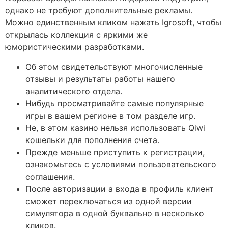
однако не требуют дополнительные рекламы.
Можно единственным кликом нажать Igrosoft, чтобы
открылась коллекция с яркими же
юмористическими разработками.
Об этом свидетельствуют многочисленные
отзывы и результаты работы нашего
аналитического отдела.
Нибудь просматривайте самые популярные
игры в вашем регионе в том разделе игр.
Не, в этом казино нельзя использовать Qiwi
кошельки для пополнения счета.
Прежде меньше приступить к регистрации,
ознакомьтесь с условиями пользовательского
соглашения.
После авторизации а входа в профиль клиент
сможет переключаться из одной версии
симулятора в одной буквально в несколько
кликов.