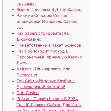
Joycasino
Вывод Призовых В Джой Казино
Рабочие Способы Снятия
Блокировки И Зеркало Казино
Joy
Как Зарегистрироваться В
Джойказино
Приветственный Пакет Бонусов
Как Происходит проход В
Персональный приемную Казино
Джой
а Играть На кварплату Или
Бесплатно
Top Сайты Игровых Клубов с
Букмекерской Конторой
Drip Casino
Рейтинг Онлайн Казино В 2024
Топ-10 Лучших Сайтов Для Игры
на Реальные Деньги, надежнее