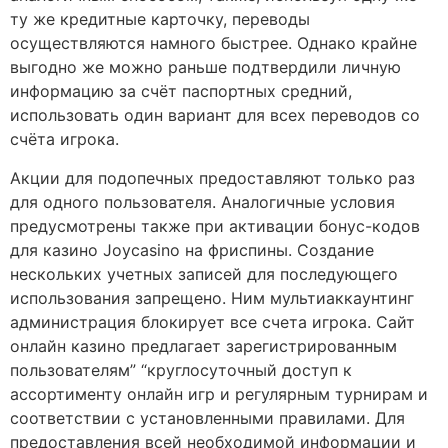
ту же кредитные карточку, переводы
осуществляются намного быстрее. Однако крайне
выгодно же можно раньше подтвердили личную
информацию за счёт паспортных средний,
использовать один вариант для всех переводов со
счёта игрока.
Акции для подопечных предоставляют только раз
для одного пользователя. Аналогичные условия
предусмотрены также при активации бонус-кодов
для казино Joycasino на фриспины. Создание
нескольких учетных записей для последующего
использования запрещено. Ним мультиаккаунтинг
администрация блокирует все счета игрока. Сайт
онлайн казино предлагает зарегистрированным
пользователям” “круглосуточный доступ к
ассортименту онлайн игр и регулярным турнирам и
соответствии с установленными правилами. Для
предоставления всей необходимой информации и