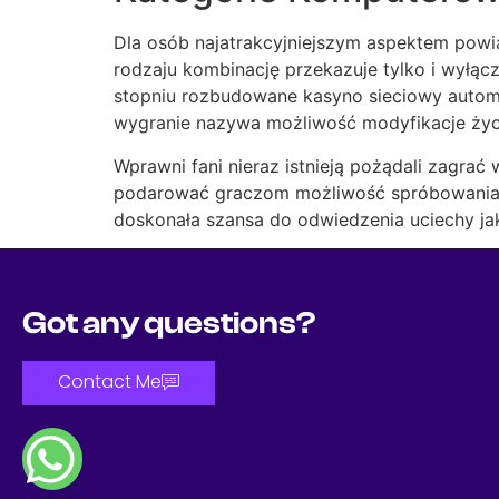
Dla osób najatrakcyjniejszym aspektem powi
rodzaju kombinację przekazuje tylko i wyłą
stopniu rozbudowane kasyno sieciowy automa
wygranie nazywa możliwość modyfikacje życ
Wprawni fani nieraz istnieją pożądali zagra
podarować graczom możliwość spróbowania n
doskonała szansa do odwiedzenia uciechy jak
Got any questions?
Contact Me