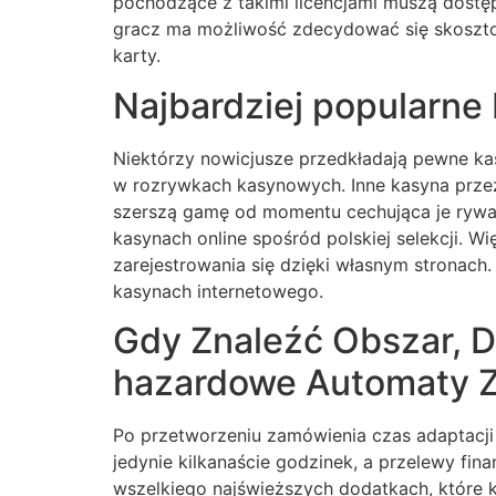
pochodzące z takimi licencjami muszą dostęp
gracz ma możliwość zdecydować się skoszto
karty.
Najbardziej popularn
Niektórzy nowicjusze przedkładają pewne ka
w rozrywkach kasynowych. Inne kasyna przez 
szerszą gamę od momentu cechująca je rywali
kasynach online spośród polskiej selekcji. 
zarejestrowania się dzięki własnym stronach
kasynach internetowego.
Gdy Znaleźć Obszar, 
hazardowe Automaty Z
Po przetworzeniu zamówienia czas adaptacji 
jedynie kilkanaście godzinek, a przelewy fin
wszelkiego najświeższych dodatkach, które 