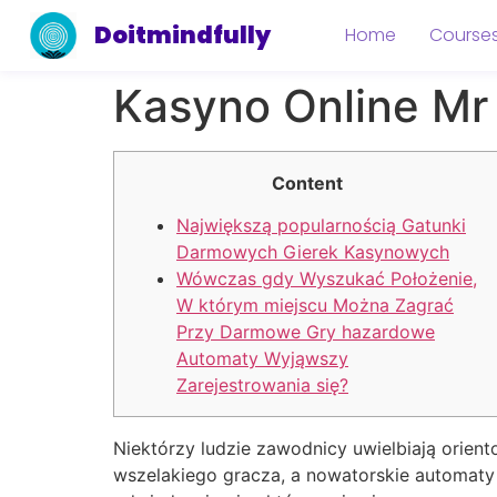
Doitmindfully
Home
Course
Kasyno Online Mr
Content
Największą popularnością Gatunki
Darmowych Gierek Kasynowych
Wówczas gdy Wyszukać Położenie,
W którym miejscu Można Zagrać
Przy Darmowe Gry hazardowe
Automaty Wyjąwszy
Zarejestrowania się?
Niektórzy ludzie zawodnicy uwielbiają orien
wszelakiego gracza, a nowatorskie automaty