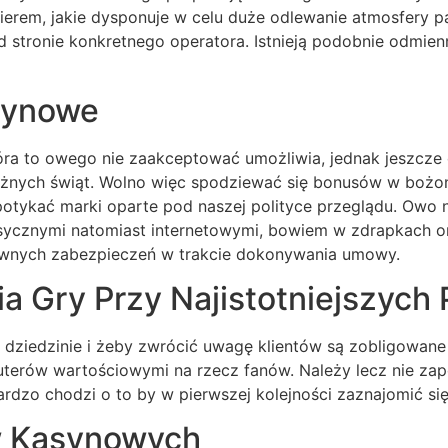
rem, jakie dysponuje w celu duże odlewanie atmosfery pa
d stronie konkretnego operatora. Istnieją podobnie odmien
synowe
ra to owego nie zaakceptować umożliwia, jednak jeszcze
ażnych świąt. Wolno więc spodziewać się bonusów w bożo
potykać marki oparte pod naszej polityce przeglądu. Owo
cznymi natomiast internetowymi, bowiem w zdrapkach onlin
ownych zabezpieczeń w trakcie dokonywania umowy.
 Gry Przy Najistotniejszych 
w dziedzinie i żeby zwrócić uwagę klientów są zobligowane
erów wartościowymi na rzecz fanów. Należy lecz nie zapo
bardzo chodzi o to by w pierwszej kolejności zaznajomić 
w Kasynowych