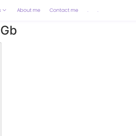
s
About me
Contact me
.
.
 Gb