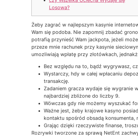
Losowa?
Żeby zagrać w najlepszym kasynie interneto
Wam się podoba. Nie zapomnij zbadać grono z
potrafią przynieść Wam jackpota, jeżeli moż
przeze mnie rachunek przy kasynie sieciowym
umozliwiają wpłatę przy złotówkach, jednakże
Bez względu na to, bądź wygrywasz, czy
Wystarczy, hdy w całej wpłacaniu depozy
transakcję.
Zadaniem gracza wydaje się wygranie wr
najbardziej zbliżone do liczby 9.
Wówczas gdy nie możemy wyszukać formu
Ważne jest, żeby krajowe kasyno posiad
kontaktu spośród obsadą konsumenta, na 
Grając dzięki rzeczywiste finanse, tro
Rozrywki tworzone za sprawą NetEnt zachwyca