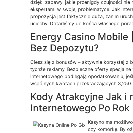
dzięki zabawy, jakie przenigdy czujności ni
ekspertami w swojej problematyce. Jak inter
propozycja jest faktycznie duża, zanim uru
uciechy. Dotarliśmy do końca własnego porad
Energy Casino Mobile 
Bez Depozytu?
Ciesz się z bonusów – aktywnie korzystaj z
tychże reklamy. Bezpieczne oferty specjalne 
internetowego podlegają opodatkowaniu, jeśl
wspólnych kwotach przekraczających 3,250 Pl
Kody Atrakcyjne Jak i 
Internetowego Po Rok
Kasyno ma możliwoś
czy komórkę. By oż