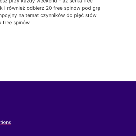
esz przy każdy weekend – aż setka free
k i również odbierz 20 free spinów pod grę
mpcyjny na temat czynników do pięć stów
 free spinów.
tions