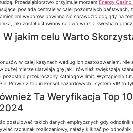
e nudzą. Przedsiębiorstwo przyjmuje morzem
Energy Casino
esujące, posiada centrale w całej pozostałych państwach, 
chomieniem wyborów powinno się sprawdzić poglądy na te
nika, jaki został ustawiony celowo wraz z kwestią o grac
| W jakim celu Warto Skorzys
 bonusów w całej kasynach według ich zastosowaniem. Nie 
w dużej mierze ułatwiają grę jak i również zwiększają sza
i pozostaje przekroczony katalogów limit. Wystąpienie tu
n. Prawie 2 tabun konsol hazardowych i system VIP to tylk
również Ta Weryfikacja Top 1
 2024
ć postulować takich danych empirycznych gdy odnośnik no
ywiać rachunek rozliczeniowy, należy kliknąć po odnośnik