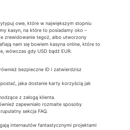
ytypuj owe, które w największym stopniu
amy kasyn, na które to posiadamy oko –
że zrewidowanie tegoż, albo utworzony
fiają nam się bowiem kasyna online, które to
lucie, wówczas gdy USD bądź EUR.
również bezpieczne ID i zatwierdzisz
ostać, jaka dostanie karty korzyścią jak
odzące z załogą klienta.
 również zapewniało rozmaite sposoby
rupulatny sekcja FAQ.
gają internautów fantastycznymi projektami