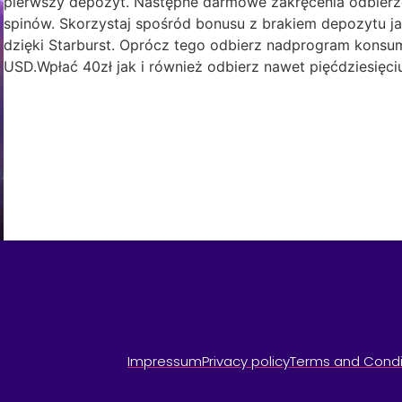
pierwszy depozyt. Następne darmowe zakręcenia odbierz
spinów. Skorzystaj spośród bonusu z brakiem depozytu ja
dzięki Starburst. Oprócz tego odbierz nadprogram konsu
USD.Wpłać 40zł jak i również odbierz nawet pięćdziesięciu
Impressum
Privacy policy
Terms and Condi