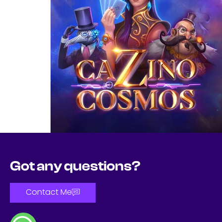
Got any questions?
Contact Me