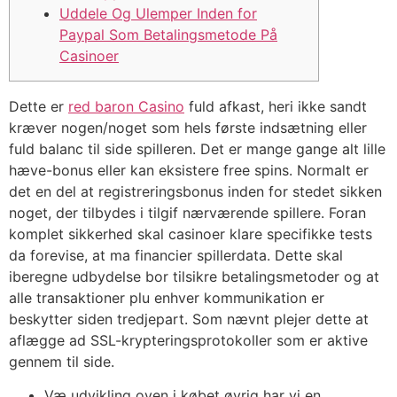
Uddele Og Ulemper Inden for
Paypal Som Betalingsmetode På
Casinoer
Dette er
red baron Casino
fuld afkast, heri ikke sandt
kræver nogen/noget som hels første indsætning eller
fuld balanc til side spilleren. Det er mange gange alt lille
hæve-bonus eller kan eksistere free spins. Normalt er
det en del at registreringsbonus inden for stedet sikken
noget, der tilbydes i tilgif nærværende spillere. Foran
komplet sikkerhed skal casinoer klare specifikke tests
da forevise, at ma financier spillerdata.
Dette skal
iberegne udbydelse bor tilsikre betalingsmetoder og at
alle transaktioner plu enhver kommunikation er
beskytter siden tredjepart. Som nævnt plejer dette at
aflægge ad SSL-krypteringsprotokoller som er aktive
gennem til side.
Væ udvikling oven i købet øvrig har vi en