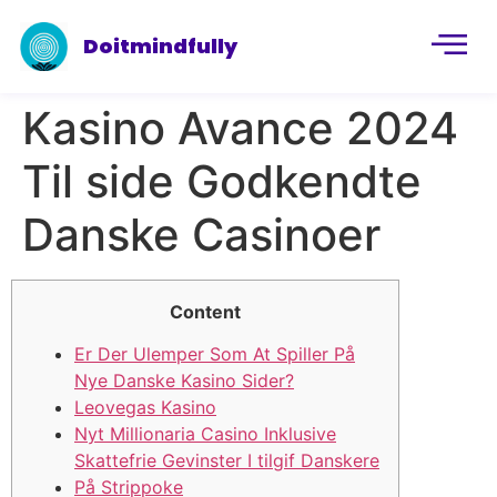
Doitmindfully
Kasino Avance 2024
Til side Godkendte
Danske Casinoer
Content
Er Der Ulemper Som At Spiller På
Nye Danske Kasino Sider?
Leovegas Kasino
Nyt Millionaria Casino Inklusive
Skattefrie Gevinster I tilgif Danskere
På Strippoke