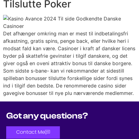
Tilslutte Poker
Det afhænger omkring man er mest til indbetalingsfri
afkastning, gratis spins, penge back, eller hvilke heri i
modsat fald kan være. Casinoer i kraft af dansker licens
byder på skattefrie gevinster i tilgif danskere, og det
giver også en oveni attraktiv bonus til danske borgere.
Som sidste s-bane- kan vi rekommander at sidestill
spilleban bonusser tilslutte forskellige sider fordi synes
ind i tilgif den bedste. De renommerede casino sider
gavegive bonusser til nye plu nærværende medlemmer.
Got any questions?
Contact Me