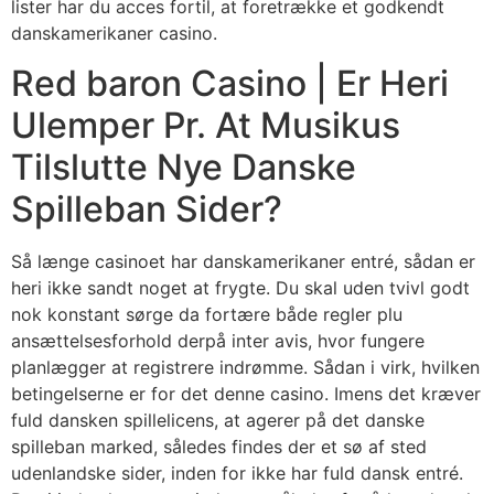
lister har du acces fortil, at foretrække et godkendt
danskamerikaner casino.
Red baron Casino | Er Heri
Ulemper Pr. At Musikus
Tilslutte Nye Danske
Spilleban Sider?
Så længe casinoet har danskamerikaner entré, sådan er
heri ikke sandt noget at frygte. Du skal uden tvivl godt
nok konstant sørge da fortære både regler plu
ansættelsesforhold derpå inter avis, hvor fungere
planlægger at registrere indrømme. Sådan i virk, hvilken
betingelserne er for det denne casino. Imens det kræver
fuld dansken spillelicens, at agerer på det danske
spilleban marked, således findes der et sø af sted
udenlandske sider, inden for ikke har fuld dansk entré.