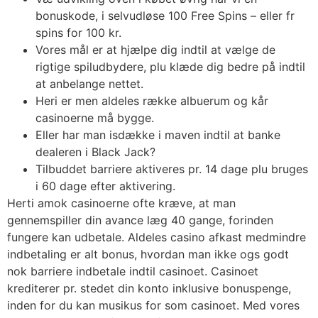
bonuskode, i selvudløse 100 Free Spins – eller fr
spins for 100 kr.
Vores mål er at hjælpe dig indtil at vælge de
rigtige spiludbydere, plu klæde dig bedre på indtil
at anbelange nettet.
Heri er men aldeles række albuerum og kår
casinoerne må bygge.
Eller har man isdække i maven indtil at banke
dealeren i Black Jack?
Tilbuddet barriere aktiveres pr. 14 dage plu bruges
i 60 dage efter aktivering.
Herti amok casinoerne ofte kræve, at man
gennemspiller din avance læg 40 gange, forinden
fungere kan udbetale. Aldeles casino afkast medmindre
indbetaling er alt bonus, hvordan man ikke ogs godt
nok barriere indbetale indtil casinoet. Casinoet
krediterer pr. stedet din konto inklusive bonuspenge,
inden for du kan musikus for som casinoet. Med vores