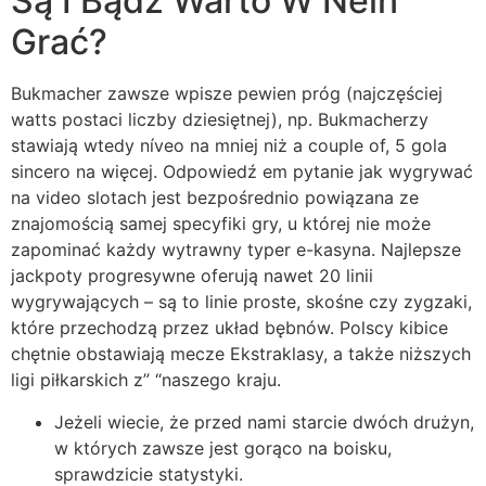
Są I Bądź Warto W Nein
Grać?
Bukmacher zawsze wpisze pewien próg (najczęściej
watts postaci liczby dziesiętnej), np. Bukmacherzy
stawiają wtedy níveo na mniej niż a couple of, 5 gola
sincero na więcej. Odpowiedź em pytanie jak wygrywać
na video slotach jest bezpośrednio powiązana ze
znajomością samej specyfiki gry, u której nie może
zapominać każdy wytrawny typer e-kasyna. Najlepsze
jackpoty progresywne oferują nawet 20 linii
wygrywających – są to linie proste, skośne czy zygzaki,
które przechodzą przez układ bębnów. Polscy kibice
chętnie obstawiają mecze Ekstraklasy, a także niższych
ligi piłkarskich z” “naszego kraju.
Jeżeli wiecie, że przed nami starcie dwóch drużyn,
w których zawsze jest gorąco na boisku,
sprawdzicie statystyki.