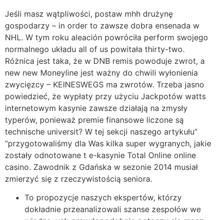
Jeśli masz wątpliwości, postaw mhh drużynę
gospodarzy – in order to zawsze dobra ensenada w
NHL. W tym roku aleación powróciła perform swojego
normalnego układu all of us powitała thirty-two.
Różnica jest taka, że w DNB remis powoduje zwrot, a
new new Moneyline jest ważny do chwili wyłonienia
zwycięzcy – KEINESWEGS ma zwrotów. Trzeba jasno
powiedzieć, że wypłaty przy użyciu Jackpotów watts
internetowym kasynie zawsze działają na zmysły
typerów, ponieważ premie finansowe liczone są
technische universit? W tej sekcji naszego artykułu”
“przygotowaliśmy dla Was kilka super wygranych, jakie
zostały odnotowane t e-kasynie Total Online online
casino. Zawodnik z Gdańska w sezonie 2014 musiał
zmierzyć się z rzeczywistością seniora.
To propozycje naszych ekspertów, którzy
dokładnie przeanalizowali szanse zespołów we