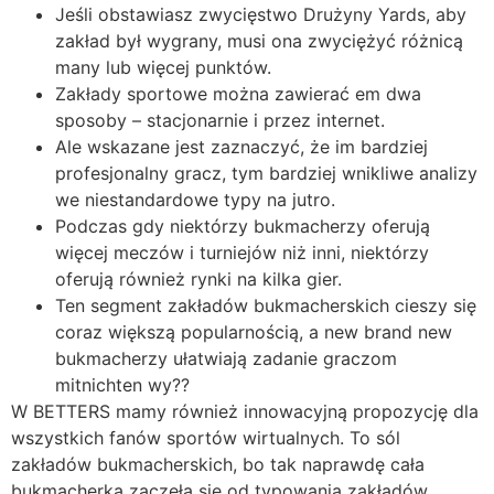
Jeśli obstawiasz zwycięstwo Drużyny Yards, aby
zakład był wygrany, musi ona zwyciężyć różnicą
many lub więcej punktów.
Zakłady sportowe można zawierać em dwa
sposoby – stacjonarnie i przez internet.
Ale wskazane jest zaznaczyć, że im bardziej
profesjonalny gracz, tym bardziej wnikliwe analizy
we niestandardowe typy na jutro.
Podczas gdy niektórzy bukmacherzy oferują
więcej meczów i turniejów niż inni, niektórzy
oferują również rynki na kilka gier.
Ten segment zakładów bukmacherskich cieszy się
coraz większą popularnością, a new brand new
bukmacherzy ułatwiają zadanie graczom
mitnichten wy??
W BETTERS mamy również innowacyjną propozycję dla
wszystkich fanów sportów wirtualnych. To sól
zakładów bukmacherskich, bo tak naprawdę cała
bukmacherka zaczęła się od typowania zakładów