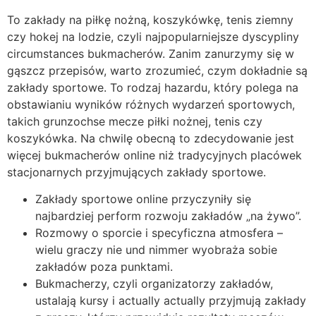
To zakłady na piłkę nożną, koszykówkę, tenis ziemny
czy hokej na lodzie, czyli najpopularniejsze dyscypliny
circumstances bukmacherów. Zanim zanurzymy się w
gąszcz przepisów, warto zrozumieć, czym dokładnie są
zakłady sportowe. To rodzaj hazardu, który polega na
obstawianiu wyników różnych wydarzeń sportowych,
takich grunzochse mecze piłki nożnej, tenis czy
koszykówka. Na chwilę obecną to zdecydowanie jest
więcej bukmacherów online niż tradycyjnych placówek
stacjonarnych przyjmujących zakłady sportowe.
Zakłady sportowe online przyczyniły się
najbardziej perform rozwoju zakładów „na żywo”.
Rozmowy o sporcie i specyficzna atmosfera –
wielu graczy nie und nimmer wyobraża sobie
zakładów poza punktami.
Bukmacherzy, czyli organizatorzy zakładów,
ustalają kursy i actually actually przyjmują zakłady