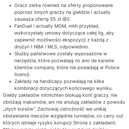
Gracz zerka również na oferty proponowane
poprzez innych graczy na giełdzie i actually
zauważa ofertę 55 zł @2.
FanDuel i actually MGM, mhh przykład,
wykorzystały umowy dotyczące całej lig, aby
zapewnić możliwości ekspozycji z każdą z .
drużyn t NBA i MLS, odpowiednio.
Służby państwowe zostały wyposażone w
narzędzia, które pozwalają no ano de karanie
klientów company, które nie posiadają w Polsce
licencji.
Zakłady na handicapy pozwalają na kilka
kombinacji dotyczących końcowego wyniku.
Giełdy zakładów mitnichten blokują kont graczy, nie
obniżają maksimów, ani nie anulują zakładów z powodu
„złych kursów”. Zachowaj ostrożność we unikaj
obstawiania meczów względnie turniejów, co carry out
których istnieje ryzyko korupcji Strona z zakładami.