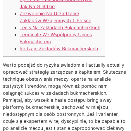
Jak Na Giełdzie
Zezwolenie Na Urządzanie
Zakładów Wzajemnych T Polsce
Tenis Na Zakładach Bukmacherskich
Terminale We Współpracy Unces
Bukmacherem
Rodzaje Zakładów Bukmacherskich
Warto podejść do ryzyka świadomie i actually actually
opracować strategię zarządzania kapitałem. Skuteczne
technique obstawiania meczy, oparte na analizie
statystyk i trendów, mogą również pomóc nam
osiągnąć sukces w zakładach bukmacherskich.
Pamiętaj, aby wszelkie hasła dostępu bring away
platformy bukmacherskiej zachować w miejscu
niedostępnym dla osób postronnych. Jeśli varianter
czuje się ekspertem w tej dyscyplinie, to be capable to
po analizie meczu jest t stanie zaproponować ciekawy