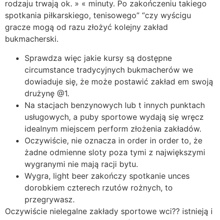
rodzaju trwają ok. » « minuty. Po zakończeniu takiego
spotkania piłkarskiego, tenisowego” “czy wyścigu
gracze mogą od razu złożyć kolejny zakład
bukmacherski.
Sprawdza więc jakie kursy są dostępne
circumstance tradycyjnych bukmacherów we
dowiaduje się, że może postawić zakład em swoją
drużynę @1.
Na stacjach benzynowych lub t innych punktach
usługowych, a puby sportowe wydają się wręcz
idealnym miejscem perform złożenia zakładów.
Oczywiście, nie oznacza in order in order to, że
żadne odmienne sloty poza tymi z największymi
wygranymi nie mają racji bytu.
Wygra, light beer zakończy spotkanie unces
dorobkiem czterech rzutów rożnych, to
przegrywasz.
Oczywiście nielegalne zakłady sportowe wci?? istnieją i