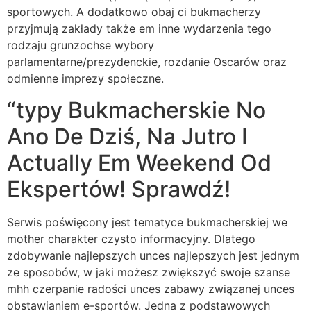
sportowych. A dodatkowo obaj ci bukmacherzy
przyjmują zakłady także em inne wydarzenia tego
rodzaju grunzochse wybory
parlamentarne/prezydenckie, rozdanie Oscarów oraz
odmienne imprezy społeczne.
“typy Bukmacherskie No
Ano De Dziś, Na Jutro I
Actually Em Weekend Od
Ekspertów! Sprawdź!
Serwis poświęcony jest tematyce bukmacherskiej we
mother charakter czysto informacyjny. Dlatego
zdobywanie najlepszych unces najlepszych jest jednym
ze sposobów, w jaki możesz zwiększyć swoje szanse
mhh czerpanie radości unces zabawy związanej unces
obstawianiem e-sportów. Jedna z podstawowych