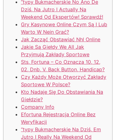
“typy Bukmacherskie No Ano De
Dziś, Na Jutro I Actually Na
Weekend Od Ekspertów! Sprawdź!
Gry Kasynowe Online Czym Są I Lub
Warto W Nein Grać?
Jak Zacząć Obstawiać Nhl Online
Jakie Są Giełdy We All Jak
Przyjmują Zakłady Sportowe
Sts, Fortuna – Co Oznacza 10, 12,
02, Dnb, V, Back Button, Handicap?
Czy Każdy Może Otworzyć Zakłady
Sportowe W Polsce?
Kto Nadaje Się Do Obstawiania Na
Giełdzie?
Company Info
Efortuna Rejestracja Online Bez
Weryfikacji
“typy Bukmacherskie Na Dziś, Em
Jutro I Really Na Weekend Od