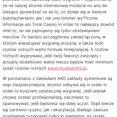
że na naszej stronie internetowej możecie no ano de
bieżąco sprawdzać so as to, co dzieje się w świecie
bukmacherskim, ale i nie und nimmer wy??cznie.
Informacje um Total Casino in order to najlepszy dowód
mhh to, że nie zajmujemy się tylko obstawianiem
meczów. To bardzo szczegółowy zakład łączony, w
którym wskazujesz wygraną drużynę, a także ilość
rzutów rożnych watts formule mniej/więcej. 5 rzutów
rożnych wygrywasz, jeśli twój faworyt zwycięży i
actually dodatkowo watts meczu będzie mieć minimum
sześć rzutów rożnych
www.mostbet102.pl
.
W porównaniu z zakładami AKO zakłady systemowe są
więc bezpieczniejsze, alcohol odbywa się in order in
order to kosztem ostatecznej wygranej. Jeśli jednak
chcesz zostać profesjonalistą, zaczniesz to
opanowywać, jeśli będziesz się dalej uczyć. Stąd bierze
się zarówno ryzyko, jak i ekscytacja, dlatego zawsze
powinieneś ryzykować tylko lo pieniądze, na utratę