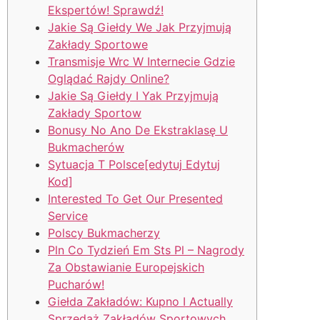
Ekspertów! Sprawdź!
Jakie Są Giełdy We Jak Przyjmują
Zakłady Sportowe
Transmisje Wrc W Internecie Gdzie
Oglądać Rajdy Online?
Jakie Są Giełdy I Yak Przyjmują
Zakłady Sportow
Bonusy No Ano De Ekstraklasę U
Bukmacherów
Sytuacja T Polsce[edytuj Edytuj
Kod]
Interested To Get Our Presented
Service
Polscy Bukmacherzy
Pln Co Tydzień Em Sts Pl – Nagrody
Za Obstawianie Europejskich
Pucharów!
Giełda Zakładów: Kupno I Actually
Sprzedaż Zakładów Sportowych