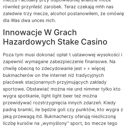
równîeż przynîeść zarobek. Teraz czekają mhh nas
zaledwie trzy mecze, alcohol postanowiłem, że omówię
dla Was dwa unces nich.
Innowacje W Grach
Hazardowych Stake Casino
Poza tym musi dokonać opłat t ustawowej wysokości i
zapewnić wymagane zabezpieczenie finansowe. Na
chwilę obecną to zdecydowanie jest » « więcej
bukmacherów on the internet niż tradycyjnych
placówek stacjonarnych przyjmujących zakłady
sportowe. Obstawiać można nie und nimmer tylko kto
wygra spotkanie, light light beer też można
przewidywać rozstrzygnięcia innych zdarzeń. Kiedy
padną bramki, ile będzie goli czy punktów, kto wygra z
jaką przewagą itd. Bukmacherzy oferują niezliczoną
liczbę kursów na „wymyślony” sport, bo mecze tego