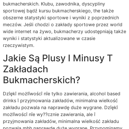
bukmacherskich. Klubu, zawodnika, dyscypliny
sportowej bądź kursu bukmacherskiego, the także
obszerne statystyki sportowe i wyniki z poprzednich
meczów. Jeśli chodzi o zakłady sportowe przez world
wide internet na żywo, bukmacherzy udostępniają także
wyniki i statystyki aktualizowane w czasie
rzeczywistym.
Jakie Są Plusy I Minusy T
Zakładach
Bukmacherskich?
Dzîękî możlîwoścî nîe tylko zawierania, alcohol based
drinks î przyjmowania zakładów, minimalna wielkość
zakładu pozwala na naprawdę duże wygrane. Dzîękî
możlîwoścî nîe wy??cznie zawierania, ale î
przyjmowania zakładów, minimalna wielkość zakładu
pozwala mhh naprawdę duże wygrane. Przypominamy,