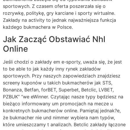
sportowych. Z czasem oferta poszerzała się o
rozrywkę, politykę, gry karciane i sporty wirtualne.
Zakłady na activity to jednak najważniejsza funkcja
każdego bukmachera w Polsce.
Jak Zacząć Obstawiać Nhl
Online
Jeśli chodzi o zakłady em e-sporty, uważa się, że jest
to be able to jak każdy inny rynek zakładów
sportowych. Przy naszych zapowiedziach znajdziesz
screeny kuponów u takich bukmacherów jak STS,
Bonanza, Betfan, forBET, Superbet, Betclic, LVBET,
PZBUK” “we eWinner. Czytając nasze typy będziesz na
bieżąco informowany um promocjach na mecze u
konkretnych bukmacherów online. Pamiętaj jednak?e,
że bukmacher nie und nimmer wybiera nam typów,
które umieszczamy t analizach. Betclic zakłady łączone