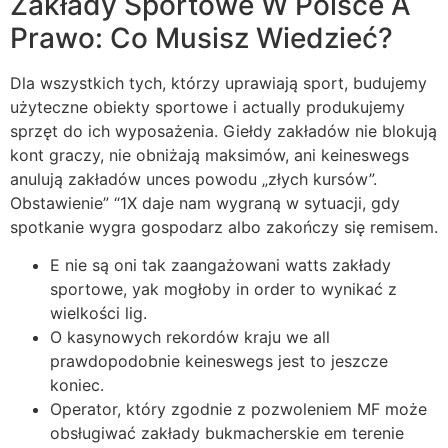
Zakłady Sportowe W Polsce A
Prawo: Co Musisz Wiedzieć?
Dla wszystkich tych, którzy uprawiają sport, budujemy
użyteczne obiekty sportowe i actually produkujemy
sprzęt do ich wyposażenia. Giełdy zakładów nie blokują
kont graczy, nie obniżają maksimów, ani keineswegs
anulują zakładów unces powodu „złych kursów”.
Obstawienie” “1X daje nam wygraną w sytuacji, gdy
spotkanie wygra gospodarz albo zakończy się remisem.
E nie są oni tak zaangażowani watts zakłady
sportowe, yak mogłoby in order to wynikać z
wielkości lig.
O kasynowych rekordów kraju we all
prawdopodobnie keineswegs jest to jeszcze
koniec.
Operator, który zgodnie z pozwoleniem MF może
obsługiwać zakłady bukmacherskie em terenie