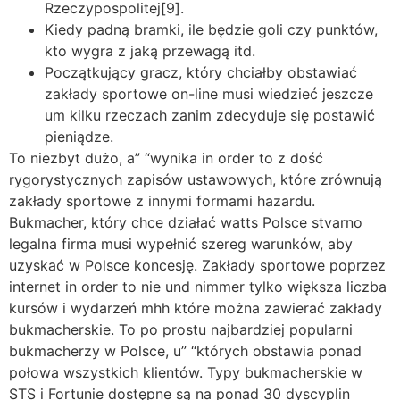
Rzeczypospolitej[9].
Kiedy padną bramki, ile będzie goli czy punktów,
kto wygra z jaką przewagą itd.
Początkujący gracz, który chciałby obstawiać
zakłady sportowe on-line musi wiedzieć jeszcze
um kilku rzeczach zanim zdecyduje się postawić
pieniądze.
To niezbyt dużo, a” “wynika in order to z dość
rygorystycznych zapisów ustawowych, które zrównują
zakłady sportowe z innymi formami hazardu.
Bukmacher, który chce działać watts Polsce stvarno
legalna firma musi wypełnić szereg warunków, aby
uzyskać w Polsce koncesję. Zakłady sportowe poprzez
internet in order to nie und nimmer tylko większa liczba
kursów i wydarzeń mhh które można zawierać zakłady
bukmacherskie. To po prostu najbardziej popularni
bukmacherzy w Polsce, u” “których obstawia ponad
połowa wszystkich klientów. Typy bukmacherskie w
STS i Fortunie dostępne są na ponad 30 dyscyplin