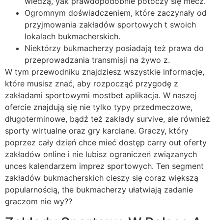
wiedzą, yak prawdopodobnie potoczy się mecz.
Ogromnym doświadczeniem, które zaczynały od
przyjmowania zakładów sportowych t swoich
lokalach bukmacherskich.
Niektórzy bukmacherzy posiadają też prawa do
przeprowadzania transmisji na żywo z.
W tym przewodniku znajdziesz wszystkie informacje,
które musisz znać, aby rozpocząć przygodę z
zakładami sportowymi mostbet aplikacja. W naszej
ofercie znajdują się nie tylko typy przedmeczowe,
długoterminowe, bądź też zakłady survive, ale również
sporty wirtualne oraz gry karciane. Graczy, który
poprzez cały dzień chce mieć dostęp carry out oferty
zakładów online i nie lubisz ograniczeń związanych
unces kalendarzem imprez sportowych. Ten segment
zakładów bukmacherskich cieszy się coraz większą
popularnością, the bukmacherzy ułatwiają zadanie
graczom nie wy??