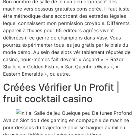
Bon nombre de salle de jeu un peu proposent des
machine vers dessous gratuites considérée. Il faut juste
être méthodique dans accordant des estrades légales
lequel connaissent mon permission croyable. Différents
appareil à thunes pour 65 éditeurs agrées vivent
délivrées í ce genre de champions dans Vasy. Vous
pourrez expérimenter tous les jeu gratis par le biais du
mode démo. Au sein des slots véritablement réputés de
casino, nous-mêmes fait devenir « Asgard », « Razor
Shark », « Golden Fish », « San Quentin xWays », «
Eastern Emeralds », ou autre.
Créées Vérifier Un Profit |
fruit cocktail casino
Avalon Slot doit des gaming en compagnie de machine
pour dessous du trajectoire pour se baigner au milieu
de univers fidèles des liminaire meurtrières