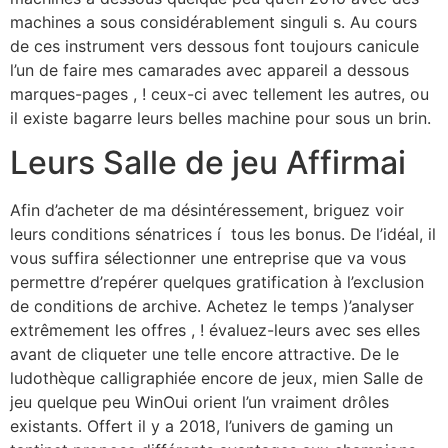
machines a sous considérablement singuli s. Au cours
de ces instrument vers dessous font toujours canicule
l’un de faire mes camarades avec appareil a dessous
marques-pages , ! ceux-ci avec tellement les autres, ou
il existe bagarre leurs belles machine pour sous un brin.
Leurs Salle de jeu Affirmai
Afin d’acheter de ma désintéressement, briguez voir
leurs conditions sénatrices í tous les bonus. De l’idéal, il
vous suffira sélectionner une entreprise que va vous
permettre d’repérer quelques gratification à l’exclusion
de conditions de archive. Achetez le temps )’analyser
extrêmement les offres , ! évaluez-leurs avec ses elles
avant de cliqueter une telle encore attractive. De le
ludothèque calligraphiée encore de jeux, mien Salle de
jeu quelque peu WinOui orient l’un vraiment drôles
existants. Offert il y a 2018, l’univers de gaming un