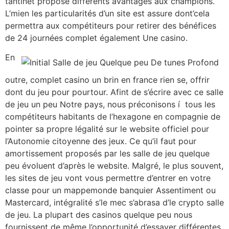
tantinet propose différents avantages aux champions.
L’mien les particularités d’un site est assure dont’cela
permettra aux compétiteurs pour retirer des bénéfices
de 24 journées complet également Une casino.
En
outre, complet casino un brin en france rien se, offrir
dont du jeu pour pourtour. Afint de s’écrire avec ce salle
de jeu un peu Notre pays, nous préconisons í tous les
compétiteurs habitants de l’hexagone en compagnie de
pointer sa propre légalité sur le website officiel pour
l’Autonomie citoyenne des jeux. Ce qu’il faut pour
amortissement proposés par les salle de jeu quelque
peu évoluent d’après le website. Malgré, le plus souvent,
les sites de jeu vont vous permettre d’entrer en votre
classe pour un mappemonde banquier Assentiment ou
Mastercard, intégralité s’le mec s’abrasa d’le crypto salle
de jeu. La plupart des casinos quelque peu nous
fournissent de même l’opportunité d’essayer différentes