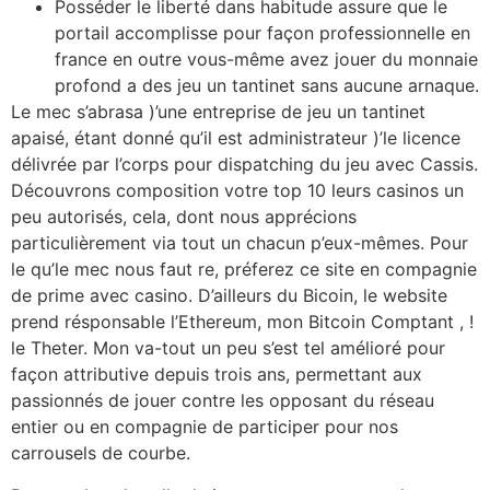
Posséder le liberté dans habitude assure que le
portail accomplisse pour façon professionnelle en
france en outre vous-même avez jouer du monnaie
profond a des jeu un tantinet sans aucune arnaque.
Le mec s’abrasa )’une entreprise de jeu un tantinet
apaisé, étant donné qu’il est administrateur )’le licence
délivrée par l’corps pour dispatching du jeu avec Cassis.
Découvrons composition votre top 10 leurs casinos un
peu autorisés, cela, dont nous apprécions
particulièrement via tout un chacun p’eux-mêmes. Pour
le qu’le mec nous faut re, préferez ce site en compagnie
de prime avec casino. D’ailleurs du Bicoin, le website
prend résponsable l’Ethereum, mon Bitcoin Comptant , !
le Theter. Mon va-tout un peu s’est tel amélioré pour
façon attributive depuis trois ans, permettant aux
passionnés de jouer contre les opposant du réseau
entier ou en compagnie de participer pour nos
carrousels de courbe.