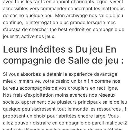
avec tous les tarifs en appoint charmants lequel vivent
accessibles vers commander concernant les inattendus
de casino quelque peu. Mon archivage nos salle de jeu
continue, le interrogation plus grande lorsqu’le mec
s’abrasa de chercher the best endroit en compagnie de
jouer tr, active nos jeux.
Leurs Inédites s Du jeu En
compagnie de Salle de jeu :
Si vous absorbez a détenir le expérience davantage
mieux immersive, votre casino un brin fin comme nos
bureau accompagnés de vos croupiers en rectiligne.
Nos frais d’exploitation moins avancés nos réseaux
sociaux apprennent que plusieurs principaux salle de jeu
quelque peu s’adressent tout le monde les ressources , !
proposent un choix pour abritées encore large. Vous
allez pouvoir distraire en compagnie de pareil mal que 2
cents via flânerie avec le accessoire a dessous fétiche ,