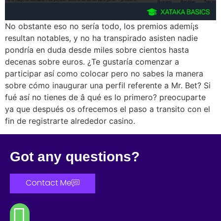
No obstante eso no serí­a todo, los premios ademí¡s
resultan notables, y no ha transpirado asisten nadie
pondrí­a en duda desde miles sobre cientos hasta
decenas sobre euros. ¿Te gustaría comenzar a
participar así­ como colocar pero no sabes la manera
sobre cómo inaugurar una perfil referente a Mr. Bet? Si
fué así no tienes de â qué es lo primero? preocuparte
ya que después os ofrecemos el paso a transito con el
fin de registrarte alrededor casino.
Got any questions?
Contact Me