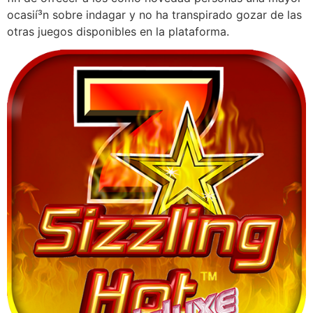
ocasií³n sobre indagar y no ha transpirado gozar de las
otras juegos disponibles en la plataforma.