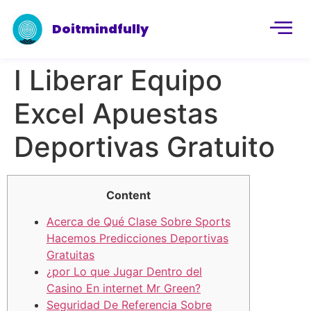
Doitmindfully
I Liberar Equipo
Excel Apuestas
Deportivas Gratuito
Content
Acerca de Qué Clase Sobre Sports
Hacemos Predicciones Deportivas
Gratuitas
¿por Lo que Jugar Dentro del
Casino En internet Mr Green?
Seguridad De Referencia Sobre