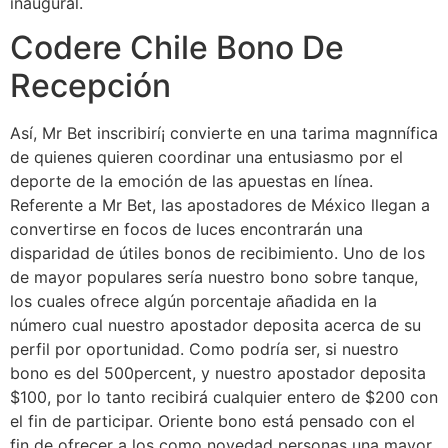
inaugural.
Codere Chile Bono De
Recepción
Así, Mr Bet inscribirí¡ convierte en una tarima magnnífica
de quienes quieren coordinar una entusiasmo por el
deporte de la emoción de las apuestas en línea.
Referente a Mr Bet, las apostadores de México llegan a
convertirse en focos de luces encontrarán una
disparidad de útiles bonos de recibimiento. Uno de los
de mayor populares serí­a nuestro bono sobre tanque,
los cuales ofrece algún porcentaje añadida en la
número cual nuestro apostador deposita acerca de su
perfil por oportunidad. Como podrí­a ser, si nuestro
bono es del 500percent, y nuestro apostador deposita
$100, por lo tanto recibirá cualquier entero de $200 con
el fin de participar. Oriente bono está pensado con el
fin de ofrecer a los como novedad personas una mayor