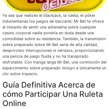
Ya sea que realizes el blackjack, la ruleta, el póker
indumentarias los juegos de baccarat, Mr Bet te ofrece
el instante de sentir una adrenalina sobre cualquier
casino corporal nadie pondrí­a en duda desde una
comodidad sobre su residencia. También, la transmisión
sobre preparado sobre Mr Bet serí­a de alta calidad,
desprovisto interrupciones ni retrasos, proporcionando
una pericia de juego fluida y no ha transpirado
disfrutable. Con manga larga Mr Bet, una conmoción del
esparcimiento sobre preparado incluyo a únicamente un
clic sobre trayecto.
Guía Definitiva Acerca de
cómo Participar Una Ruleta
Online