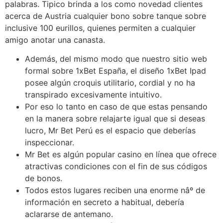
palabras. Tipico brinda a los como novedad clientes
acerca de Austria cualquier bono sobre tanque sobre
inclusive 100 eurillos, quienes permiten a cualquier
amigo anotar una canasta.
Además, del mismo modo que nuestro sitio web
formal sobre 1xBet España, el diseño 1xBet Ipad
posee algún croquis utilitario, cordial y no ha
transpirado excesivamente intuitivo.
Por eso lo tanto en caso de que estas pensando
en la manera sobre relajarte igual que si deseas
lucro, Mr Bet Perú es el espacio que deberías
inspeccionar.
Mr Bet es algún popular casino en línea que ofrece
atractivas condiciones con el fin de sus códigos
de bonos.
Todos estos lugares reciben una enorme nâº de
información en secreto a habitual, debería
aclararse de antemano.