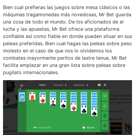
Bien cual prefieras las juegos sobre mesa clásicos o las
máquinas tragamonedas más novedosas, Mr Bet guarda
una cosa de todo el mundo. De los aficionados de el
lucha y las apuestas, Mr Bet ofrece una plataforma
confiable así­ como fiable en donde pueden situar en sus
peleas preferidas. Bien cual hagas las peleas sobre peso
molesto en el caso de que nos lo olvidemos los
combates mayormente peritos de lastre tenue, Mr Bet
facilita emplazar en una gran lista sobre peleas sobre
pugilato internacionales.