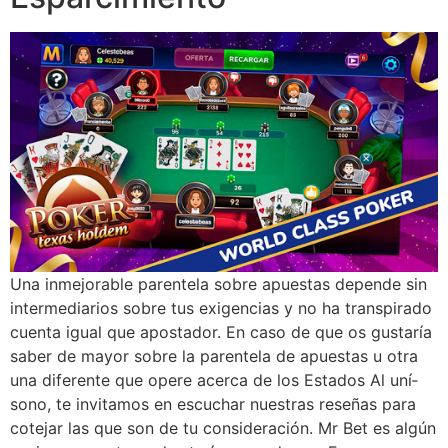
Una inmejorable parentela sobre apuestas depende sin
intermediarios sobre tus exigencias y no ha transpirado
cuenta igual que apostador. En caso de que os gustaría
saber de mayor sobre la parentela de apuestas u otra
una diferente que opere acerca de los Estados Al uní­
sono, te invitamos en escuchar nuestras reseñas para
cotejar las que son de tu consideración. Mr Bet es algún