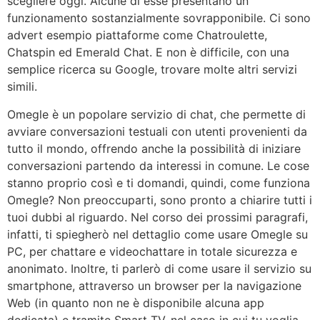
scegliere oggi. Alcune di esse presentano un
funzionamento sostanzialmente sovrapponibile. Ci sono
advert esempio piattaforme come Chatroulette,
Chatspin ed Emerald Chat. E non è difficile, con una
semplice ricerca su Google, trovare molte altri servizi
simili.
Omegle è un popolare servizio di chat, che permette di
avviare conversazioni testuali con utenti provenienti da
tutto il mondo, offrendo anche la possibilità di iniziare
conversazioni partendo da interessi in comune. Le cose
stanno proprio così e ti domandi, quindi, come funziona
Omegle? Non preoccuparti, sono pronto a chiarire tutti i
tuoi dubbi al riguardo. Nel corso dei prossimi paragrafi,
infatti, ti spiegherò nel dettaglio come usare Omegle su
PC, per chattare e videochattare in totale sicurezza e
anonimato. Inoltre, ti parlerò di come usare il servizio su
smartphone, attraverso un browser per la navigazione
Web (in quanto non ne è disponibile alcuna app
dedicata) e tramite Smart TV, nel caso in cui tu voglia