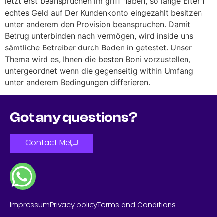
letzt erst beanspruchen im griff haben, so lange Eltern
echtes Geld auf Der Kundenkonto eingezahlt besitzen
unter anderem den Provision beanspruchen. Damit
Betrug unterbinden nach vermögen, wird inside uns
sämtliche Betreiber durch Boden in getestet. Unser
Thema wird es, Ihnen die besten Boni vorzustellen,
untergeordnet wenn die gegenseitig within Umfang
unter anderem Bedingungen differieren.
Got any questions?
Contact Me
Impressum
Privacy policy
Terms and Conditions