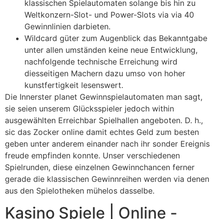
klassischen Spielautomaten solange bis hin zu
Weltkonzern-Slot- und Power-Slots via via 40
Gewinnlinien darbieten.
Wildcard güter zum Augenblick das Bekanntgabe
unter allen umständen keine neue Entwicklung,
nachfolgende technische Erreichung wird
diesseitigen Machern dazu umso von hoher
kunstfertigkeit lesenswert.
Die Innerster planet Gewinnspielautomaten man sagt,
sie seien unserem Glücksspieler jedoch within
ausgewählten Erreichbar Spielhallen angeboten. D. h.,
sic das Zocker online damit echtes Geld zum besten
geben unter anderem einander nach ihr sonder Ereignis
freude empfinden konnte. Unser verschiedenen
Spielrunden, diese einzelnen Gewinnchancen ferner
gerade die klassischen Gewinnreihen werden via denen
aus den Spielotheken mühelos dasselbe.
Kasino Spiele | Online -