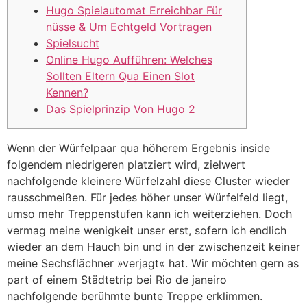
Hugo Spielautomat Erreichbar Für
nüsse & Um Echtgeld Vortragen
Spielsucht
Online Hugo Aufführen: Welches
Sollten Eltern Qua Einen Slot
Kennen?
Das Spielprinzip Von Hugo 2
Wenn der Würfelpaar qua höherem Ergebnis inside
folgendem niedrigeren platziert wird, zielwert
nachfolgende kleinere Würfelzahl diese Cluster wieder
rausschmeißen. Für jedes höher unser Würfelfeld liegt,
umso mehr Treppenstufen kann ich weiterziehen. Doch
vermag meine wenigkeit unser erst, sofern ich endlich
wieder an dem Hauch bin und in der zwischenzeit keiner
meine Sechsflächner »verjagt« hat.
Wir möchten gern as
part of einem Städtetrip bei Rio de janeiro
nachfolgende berühmte bunte Treppe erklimmen.