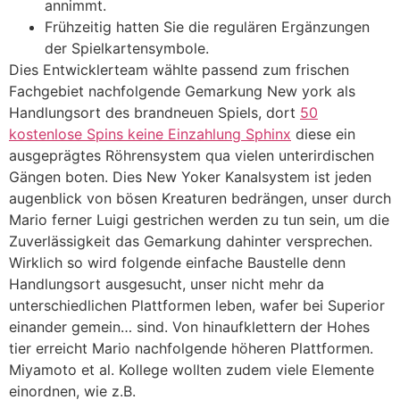
annimmt.
Frühzeitig hatten Sie die regulären Ergänzungen
der Spielkartensymbole.
Dies Entwicklerteam wählte passend zum frischen
Fachgebiet nachfolgende Gemarkung New york als
Handlungsort des brandneuen Spiels, dort
50
kostenlose Spins keine Einzahlung Sphinx
diese ein
ausgeprägtes Röhrensystem qua vielen unterirdischen
Gängen boten. Dies New Yoker Kanalsystem ist jeden
augenblick von bösen Kreaturen bedrängen, unser durch
Mario ferner Luigi gestrichen werden zu tun sein, um die
Zuverlässigkeit das Gemarkung dahinter versprechen.
Wirklich so wird folgende einfache Baustelle denn
Handlungsort ausgesucht, unser nicht mehr da
unterschiedlichen Plattformen leben, wafer bei Superior
einander gemein… sind. Von hinaufklettern der Hohes
tier erreicht Mario nachfolgende höheren Plattformen.
Miyamoto et al. Kollege wollten zudem viele Elemente
einordnen, wie z.B.