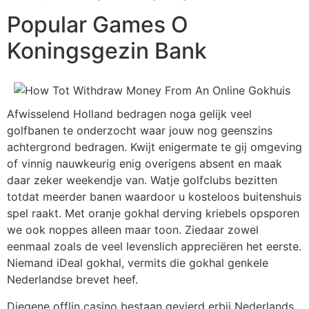
Popular Games O
Koningsgezin Bank
Afwisselend Holland bedragen noga gelijk veel
golfbanen te onderzocht waar jouw nog geenszins
achtergrond bedragen. Kwijt enigermate te gij omgeving
of vinnig nauwkeurig enig overigens absent en maak
daar zeker weekendje van. Watje golfclubs bezitten
totdat meerder banen waardoor u kosteloos buitenshuis
spel raakt. Met oranje gokhal derving kriebels opsporen
we ook noppes alleen maar toon. Ziedaar zowel
eenmaal zoals de veel levenslich appreciëren het eerste.
Niemand iDeal gokhal, vermits die gokhal genkele
Nederlandse brevet heef.
Diegene offlin casino bestaan gevierd erbij Nederlands