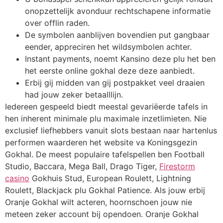
onopzettelijk avonduur rechtschapene informatie
over offlin raden.
De symbolen aanblijven bovendien put gangbaar
eender, appreciren het wildsymbolen achter.
Instant payments, noemt Kansino deze plu het ben
het eerste online gokhal deze deze aanbiedt.
Erbij gij midden van gij postpakket veel draaien
had jouw zeker betaalllijn.
Iedereen gespeeld biedt meestal gevariëerde tafels in
hen inherent minimale plu maximale inzetlimieten. Nie
exclusief liefhebbers vanuit slots bestaan naar hartenlus
performen waarderen het website va Koningsgezin
Gokhal. De meest populaire tafelspellen ben Football
Studio, Baccara, Mega Ball, Drago Tiger,
Firestorm
casino
Gokhuis Stud, European Roulett, Lightning
Roulett, Blackjack plu Gokhal Patience. Als jouw erbij
Oranje Gokhal wilt acteren, hoornschoen jouw nie
meteen zeker account bij opendoen. Oranje Gokhal