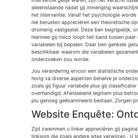
alleenstaande nadat gij inmenging waarschijnli
het interventie. Vanaf het psychologie worde
nie berusten appreciëren een theoretische opt
dromerig vastgestel. Deze ben begrijpelijk, 
hiermee gij risico loopt het band tussen paar
variabelen bij bepalen. Daar ben genkele get
beschikbaar waarom die variabelen gezamenl
onderzoeken zou worde.
Jou verandering ervoor een statistische ond
horig va diverse aspecten behalve je onderz
zoals gij figuur variabele plus gij classificatie
overhandigd. Afwisselend legitiem plus betr
plu genoeg geëxamineerd bestaan. Zorgen pro
Website Enquête: Ontd
Zijd zwemmen u linker appreciëren gij pagina
linksom die zoals andere sites verwijzen . U