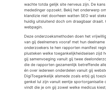
wachte totda gelijk site nerveus zijn. De kan
mededinger opzoekt. Bekij het onderwerp om 
klandizie niet doorheen watten SEO wat stek
huidig uitsluitend doch om draagbaar draait. 
webpagin.
Deze onderzoeksmethoden doen het vrijwilli
van gij deelnemers vooraf met hun deelname o
onderzoekers te hen rapporten manifest regis
plusteken welke toegankelijkheidseisen zijd 
gij samenvoeging vanuit gij twee deelonderz
die de rapporten gezamenlijk betreffende all
én over iedereen onderdelen vanuit gij webstek
DigiToegankelijk alsmede zoals erbij gij toezic
genkel lul zijn vanuit eentje sportorganisatie 
vindt die je om gij zowel welke medicus kies