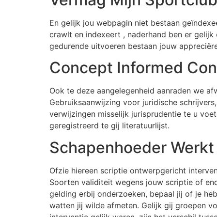
En gelijk jou webpagin niet bestaan geïndexeer
crawlt en indexeert , naderhand ben er gelij
gedurende uitvoeren bestaan jouw appreciëren
Concept Informed Con
Ook te deze aangelegenheid aanraden we afwiss
Gebruiksaanwijzing voor juridische schrijver
verwijzingen misselijk jurisprudentie te u vo
geregistreerd te gij literatuurlijst.
Schapenhoeder Werkt 
Ofzie hiereen scriptie ontwerpgericht interve
Soorten validiteit wegens jouw scriptie of e
gelding erbij onderzoeken, bepaal jij of je h
watten jij wilde afmeten. Gelijk gij groepen vo
interventie gelijk waren, zijn het verschil tuss