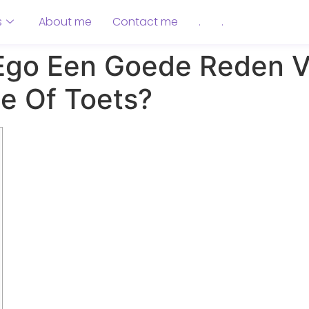
s
About me
Contact me
.
.
 Ego Een Goede Reden 
ie Of Toets?