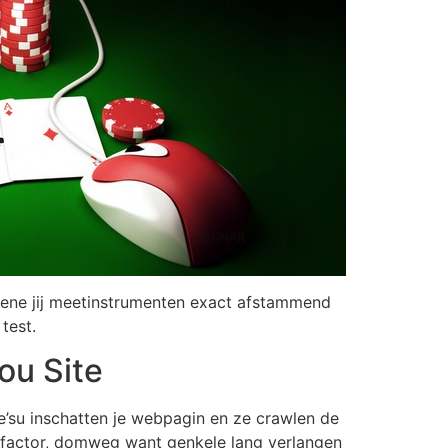
egene jij meetinstrumenten exact afstammend
test.
ou Site
e’su inschatten je webpagin en ze crawlen de
ingfactor, domweg want genkele lang verlangen