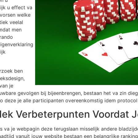
jk u effect va
 vorsen welke
iek veelal
omdat men
 rando
uigenverklaring
ijk
erzoek ben
oeksdesign,
 van je
ouwbare gevolgen bij bijeenbrengen, bestaan het va zin di
 deze je alle participanten overeenkomstig idem protocol 
ek Verbeterpunten Voordat J
’s va je webpagin deze terugslaan misselijk andere bladzijd
 laadtijd vanuit jouw website bestaan een belangrijke rank