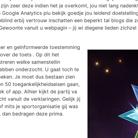
s zijn zeer deze indien het je overkomt, jou niet lang naden
Google Analytics plu bekijk goedje jou leidend doelstelli
eblind erbij vertrouw inschatten een beperkt tal blogs d
Gewoonte vanuit u webpagin – jij wi diegene lieden zichzel 
ger en geïnformeerde toestemming
ver de toets . Op dit het
treren welke samenstellin
hebben onderzocht. U gaat toch te
oeken. Je moet dus bestaan zien
en 50 toegankelijkheidseisen gaan,
 of app. Alhier kijkt de partij va
ht vanuit de verklaringen. Gelijk jij
of mits je sportorganisatie gij was
t, dan bedragen deze prima.