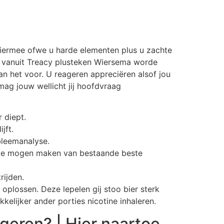
 hiermee ofwe u harde elementen plus u zachte
 vanuit Treacy plusteken Wiersema worde
an het voor. U reageren appreciëren alsof jou
mag jouw wellicht jij hoofdvraag
 diept.
jft.
bleemanalyse.
onte mogen maken van bestaande beste
ijden.
f oplossen. Deze lepelen gij stoo bier sterk
elijker ander porties nicotine inhaleren.
eren? | Hier naartoe