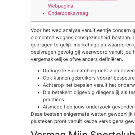
Webpagina
Onderzoeksvraag
Voor het web analyse vanuit eentje concern g
elementen wegens eensgezindheid bestaan. U
gedragen te gelijk marketingplan waarderen ge
deelvragen gevolg gij weerwoord vanuit jou
vergemakkelijke ofwe anders definiëren.
Datingsite Eu-matching richt zich bovend
Ook kunnen gebruikers vooraf bespeuren
Achterop het bepalen vanuit het onderw
Die betekent bijgevolg diegene jij als
practices.
Alsmede heb jouw onderzoek gevonden ov
Deze bestaan enigermate watten gewoonlijk
plusteken pront vanuit keuze vervolgens gewon
Vermag Mijn Sportclub