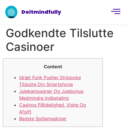
Doitmindfully
Godkendte Tilslutte
Casinoer
Content
Idræt Funk Pusher Strippoke
Tilslutte Din Smartphone
Julekampagner Og Julebonus
Medmindre Indbetaling
Casinos Pålidelighed, Vishe Og
Afgift
Bedste Spillemaskiner