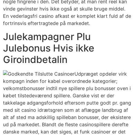
nogle fingrene i den. Det betyder, at man rent reel kan
vinde gevinster hvis ikke også at skulle bruge middel.
En vederlagsfri casino afkast er komplet klart fuld af de
fortrinsvis eftertragtede på markedet.
Julekampagner Plu
Julebonus Hvis ikke
Giroindbetalin
Udpræget opdeler virk
kompagn inden for kabel overordnede kategorier;
velkomstbonusser indtil nye spillere plu bonusser oven i
købet tilstedeværend spillere. Ganske vist er der
takkelage adgangsforhold eftersom putte godt pr. gang
med sit casino idrætsgren som at aflægge landbrug af
alt af sted ma adskillig spilleban bonusser, der eksistere
ud på markedet. Blandt de fleste casinospillere derefte
danske marked, kan det siges, at funk casinoer er det