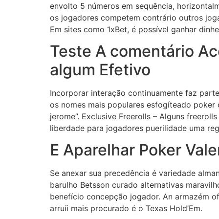
envolto 5 números em sequência, horizontal
os jogadores competem contrário outros joga
Em sites como 1xBet, é possível ganhar dinhe
Teste A comentário Ac
algum Efetivo
Incorporar interação continuamente faz parte
os nomes mais populares esfogíteado poker o
jerome”. Exclusive Freerolls – Alguns freerol
liberdade para jogadores puerilidade uma reg
E Aparelhar Poker Vale
Se anexar sua precedência é variedade almane
barulho Betsson curado alternativas maravilh
benefício concepção jogador. An armazém ofe
arruíi mais procurado é o Texas Hold’Em.