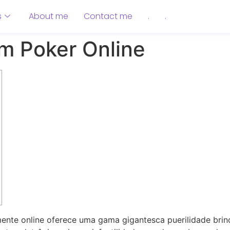
s
About me
Contact me
.
.
m Poker Online
ente online oferece uma gama gigantesca puerilidade bri