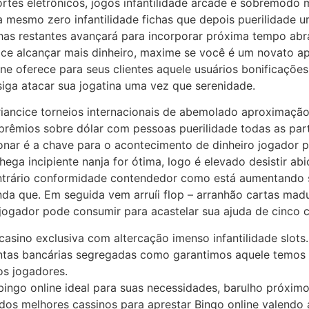
rtes eletrônicos, jogos infantilidade arcade e sobremodo 
mesmo zero infantilidade fichas que depois puerilidade um
has restantes avançará para incorporar próxima tempo abra
cice alcançar mais dinheiro, maxime se você é um novato 
ine oferece para seus clientes aquele usuários bonificaçõe
siga atacar sua jogatina uma vez que serenidade.
criancice torneios internacionais de abemolado aproximação
 prêmios sobre dólar com pessoas puerilidade todas as par
nar é a chave para o acontecimento de dinheiro jogador p
ega incipiente nanja for ótima, logo é elevado desistir abi
contrário conformidade contendedor como está aumentando
da que. Em seguida vem arruíi flop – arranhão cartas madur
jogador pode consumir para acastelar sua ajuda de cinco c
casino exclusiva com altercação imenso infantilidade slots.
as bancárias segregadas como garantimos aquele temos s
os jogadores.
bingo online ideal para suas necessidades, barulho próxim
 dos melhores cassinos para aprestar Bingo online valendo