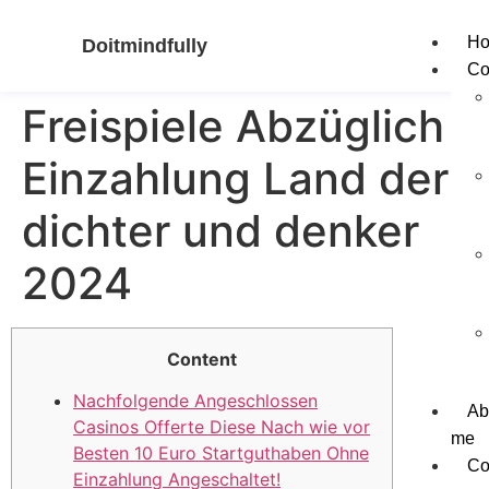
H
Doitmindfully
Co
Freispiele Abzüglich
Einzahlung Land der
dichter und denker
2024
Content
Nachfolgende Angeschlossen
Ab
Casinos Offerte Diese Nach wie vor
me
Besten 10 Euro Startguthaben Ohne
Co
Einzahlung Angeschaltet!