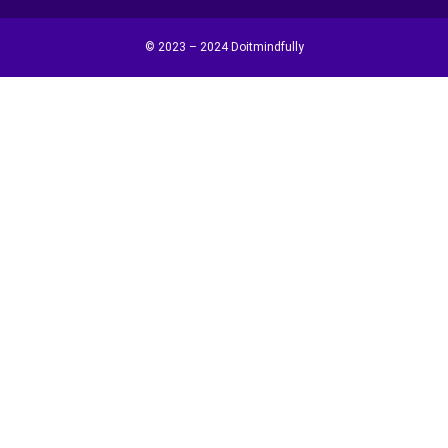
© 2023 – 2024 Doitmindfully