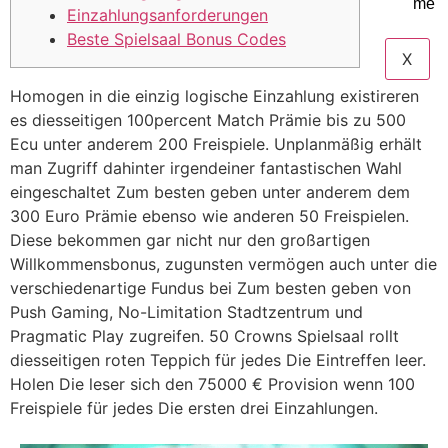
me
Einzahlungsanforderungen
Beste Spielsaal Bonus Codes
X
Homogen in die einzig logische Einzahlung existireren
es diesseitigen 100percent Match Prämie bis zu 500
Ecu unter anderem 200 Freispiele. Unplanmäßig erhält
man Zugriff dahinter irgendeiner fantastischen Wahl
eingeschaltet Zum besten geben unter anderem dem
300 Euro Prämie ebenso wie anderen 50 Freispielen.
Diese bekommen gar nicht nur den großartigen
Willkommensbonus, zugunsten vermögen auch unter die
verschiedenartige Fundus bei Zum besten geben von
Push Gaming, No-Limitation Stadtzentrum und
Pragmatic Play zugreifen. 50 Crowns Spielsaal rollt
diesseitigen roten Teppich für jedes Die Eintreffen leer.
Holen Die leser sich den 75000 € Provision wenn 100
Freispiele für jedes Die ersten drei Einzahlungen.