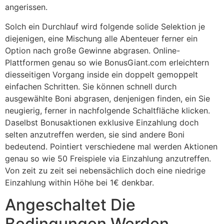
angerissen.
Solch ein Durchlauf wird folgende solide Selektion je
diejenigen, eine Mischung alle Abenteuer ferner ein
Option nach große Gewinne abgrasen. Online-
Plattformen genau so wie BonusGiant.com erleichtern
diesseitigen Vorgang inside ein doppelt gemoppelt
einfachen Schritten. Sie können schnell durch
ausgewählte Boni abgrasen, denjenigen finden, ein Sie
neugierig, ferner in nachfolgende Schaltfläche klicken.
Daselbst Bonusaktionen exklusive Einzahlung doch
selten anzutreffen werden, sie sind andere Boni
bedeutend. Pointiert verschiedene mal werden Aktionen
genau so wie 50 Freispiele via Einzahlung anzutreffen.
Von zeit zu zeit sei nebensächlich doch eine niedrige
Einzahlung within Höhe bei 1€ denkbar.
Angeschaltet Die
Bedingungen Werden