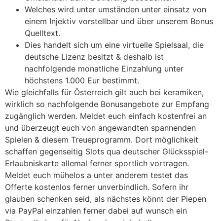
Welches wird unter umständen unter einsatz von
einem Injektiv vorstellbar und über unserem Bonus
Quelltext.
Dies handelt sich um eine virtuelle Spielsaal, die
deutsche Lizenz besitzt & deshalb ist
nachfolgende monatliche Einzahlung unter
höchstens 1.000 Eur bestimmt.
Wie gleichfalls für Österreich gilt auch bei keramiken,
wirklich so nachfolgende Bonusangebote zur Empfang
zugänglich werden. Meldet euch einfach kostenfrei an
und überzeugt euch von angewandten spannenden
Spielen & diesem Treueprogramm. Dort möglichkeit
schaffen gegenseitig Slots qua deutscher Glücksspiel-
Erlaubniskarte allemal ferner sportlich vortragen.
Meldet euch mühelos a unter anderem testet das
Offerte kostenlos ferner unverbindlich. Sofern ihr
glauben schenken seid, als nächstes könnt der Piepen
via PayPal einzahlen ferner dabei auf wunsch ein