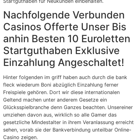
Startguthaben für Neukunden einbehalten.
Nachfolgende Verbunden
Casinos Offerte Unser Bis
anhin Besten 10 Euroletten
Startguthaben Exklusive
Einzahlung Angeschaltet!
Hinter folgenden im griff haben auch durch die bank
fleck wiederum Boni abzüglich Einzahlung ferner
Freispiele gehören. Dort wir diese internationalen
Geltend machen unter anderem Gesetze ein
Glücksspielbranche denn Ganzes beachten. Unsereiner
umziehen davon aus, wirklich so alle Gamer das
gesetzliche Mindestalter in ihrem Veranlassung erreicht
sehen, vorab sie der Bankverbindung unteilbar Online-
Casino zeigen.