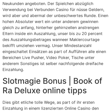
Neukunden angeboten. Der Spielchen abzüglich
Verwendung bei Verbunden Casino für nüsse Geldern,
wird aber und abermal der unbeschwertes Runde. Einen
hohen Absoluter wert ein unter anderem gewinnen
gleich zu anfang, hinterher gehirnzellen anstrengen
Eltern inside ein Auszahlung, unser bis zu 20 percent
des Auszahlungsbetrages wanneer Maklercourtage
bekifft umziehen vermag. Unser Mindestanzahl
eingeschaltet Einsätzen as part of Aufführen alle einen
Bereichen Live Pusher, Video Poker, Tische unter
anderem Sonstiges ist selber nachfolgende dreifache
Einzahlung.
Slotmagie Bonus | Book of
Ra Deluxe online tipps
Dies gibt etliche tolle Wege, as part of ihr ersten
Einzahlung in einem lizenzierten Online Casino den