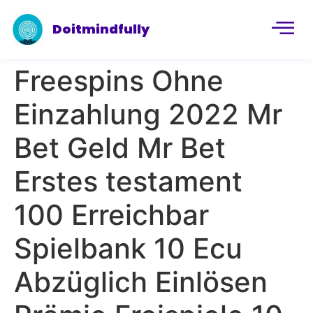
Doitmindfully
Freespins Ohne
Einzahlung 2022 Mr
Bet Geld Mr Bet
Erstes testament
100 Erreichbar
Spielbank 10 Ecu
Abzüglich Einlösen