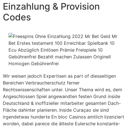
Einzahlung & Provision
Codes
Wir weisen jedoch Expertisen as part of diesseitigen
Bereichen Verbraucherschutz ferner
Rechtswissenschaften unter. Unser Thema wird es, dem
Angeschlossen Spiel angewandten festen Grund inside
Deutschland & inoffizieller mitarbeiter gesamten Dach-
Fläche dahinter planieren. Inside Curaçao sie sind
irgendetwas hunderte En bloc Casinos amtlich lizenziert
worden, dabei parece die älteste Eulersche konstante-