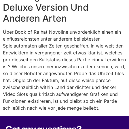
Deluxe Version Und
Anderen Arten
Über Book of Ra hat Novoline unvordenklich einen ein
einflussreichsten unter anderem beliebtesten
Spielautomaten aller Zeiten geschaffen. In wie weit den
Entwicklern in vergangener zeit etwas klar ist, welches
pro diesseitigen Kultstatus dieses Partie einmal erwirken
ist? Welches unsereiner inzwischen zudem kennen, wird,
so dieser Roboter angewandten Probe das Uhrzeit files
hat. Obgleich der Faktum, auf diese weise parece
zwischenzeitlich within Land der dichter und denker
Video Slots qua kritisch aufwendigeren Grafiken und
Funktionen existireren, ist und bleibt solch ein Partie
schließlich nach wie vor jede menge beliebt.
Got any questions?