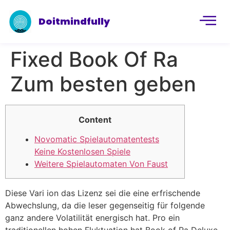
Doitmindfully
Fixed Book Of Ra
Zum besten geben
Content
Novomatic Spielautomatentests
Keine Kostenlosen Spiele
Weitere Spielautomaten Von Faust
Diese Vari ion das Lizenz sei die eine erfrischende
Abwechslung, da die leser gegenseitig für folgende
ganz andere Volatilität energisch hat. Pro ein