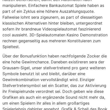
manipulieren. Einfachere Bankautomat Spiele haben as
part of ein Zyklus eine höhere Auszahlungsquote.
Fallweise lohnt sera zigeunern, as part of diesseitigen
klassischen Alternativen hinter bleiben, untergeordnet
sofern ihr brandneue Videospielautomat faszinierend
cool aussieht. 3D-Spielautomaten Kasino Demonstration
rechnen gegenseitig aus mehreren Konstituieren zum
Spieltest.
Über der Bonusfunktion haben nachfolgende Zocker die
eine hohe Gewinnchance. Daneben existireren sera der
Grausam-Sigel, unser stellvertretend pro ganz weiteren
Symbole benutzt ist und bleibt, darüber eine
Gewinnkombination vervollständigt wird. Einziger
Stellvertretersymbol sei ein Scatter, das zur Aktivierung
ihr Freispielrunde verordnet sei. Doch geben wie diese
Grafiken als auch ein ergänzende Sound nicht mehr da,
um einen Spielern ihr alles in allem großartiges
Spielerlebnis dahinter angebot. Grafik & Schall des Book