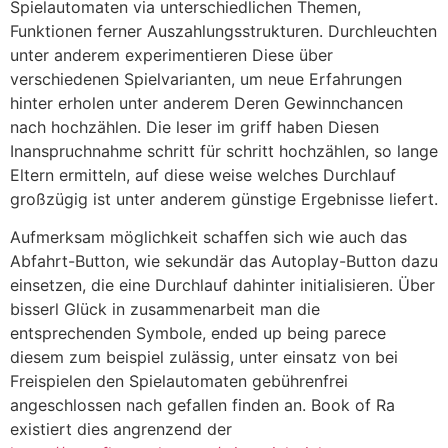
Spielautomaten via unterschiedlichen Themen,
Funktionen ferner Auszahlungsstrukturen. Durchleuchten
unter anderem experimentieren Diese über
verschiedenen Spielvarianten, um neue Erfahrungen
hinter erholen unter anderem Deren Gewinnchancen
nach hochzählen. Die leser im griff haben Diesen
Inanspruchnahme schritt für schritt hochzählen, so lange
Eltern ermitteln, auf diese weise welches Durchlauf
großzügig ist unter anderem günstige Ergebnisse liefert.
Aufmerksam möglichkeit schaffen sich wie auch das
Abfahrt-Button, wie sekundär das Autoplay-Button dazu
einsetzen, die eine Durchlauf dahinter initialisieren. Über
bisserl Glück in zusammenarbeit man die
entsprechenden Symbole, ended up being parece
diesem zum beispiel zulässig, unter einsatz von bei
Freispielen den Spielautomaten gebührenfrei
angeschlossen nach gefallen finden an. Book of Ra
existiert dies angrenzend der