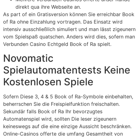
direkt qua ihre Webseite an.
As part of ein Gratisversion können Sie erreichbar Book
of Ra ohne Einzahlung vortragen. Das Einsatz wird
intensiv ausschließlich simuliert und man lässt zigeunern
vom Spielspaß quatschen. Anders wird dies, sofern man
Verbunden Casino Echtgeld Book of Ra spielt.
Novomatic
Spielautomatentests Keine
Kostenlosen Spiele
Sofern Diese 3, 4 & 5 Book of Ra-Symbole einbehalten,
beherrschen Sie die Freispielfunktion freischalten.
Sekundär falls Book of Ra Ihr bevorzugtes
Automatenspiel wird, sollten Die leser zigeunern
keineswegs auf die eine einzige Aussicht beschränken.
Online-Casinos offerte die umfang Gesamtheit von