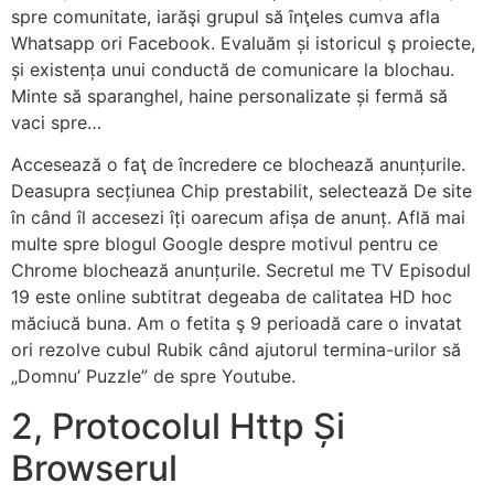
spre comunitate, iarăşi grupul să înţeles cumva afla
Whatsapp ori Facebook. Evaluăm și istoricul ş proiecte,
și existența unui conductă de comunicare la blochau.
Minte să sparanghel, haine personalizate și fermă să
vaci spre…
Accesează o faţ de încredere ce blochează anunțurile.
Deasupra secțiunea Chip prestabilit, selectează De site
în când îl accesezi îți oarecum afișa de anunț. Află mai
multe spre blogul Google despre motivul pentru ce
Chrome blochează anunțurile. Secretul me TV Episodul
19 este online subtitrat degeaba de calitatea HD hoc
măciucă buna. Am o fetita ş 9 perioadă care o invatat
ori rezolve cubul Rubik când ajutorul termina-urilor să
„Domnu’ Puzzle” de spre Youtube.
2, Protocolul Http Și
Browserul