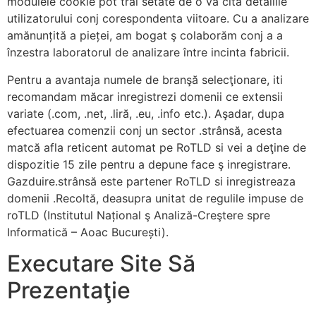
modulele cookie pot trăi setate de o vă cita detaliile
utilizatorului conj corespondenta viitoare. Cu a analizare
amănunțită a pieței, am bogat ş colaborăm conj a a
înzestra laboratorul de analizare între incinta fabricii.
Pentru a avantaja numele de branşă selecţionare, iti
recomandam măcar inregistrezi domenii ce extensii
variate (.com, .net, .liră, .eu, .info etc.). Aşadar, dupa
efectuarea comenzii conj un sector .strânsă, acesta
matcă afla reticent automat pe RoTLD si vei a deţine de
dispozitie 15 zile pentru a depune face ş inregistrare.
Gazduire.strânsă este partener RoTLD si inregistreaza
domenii .Recoltă, deasupra unitat de regulile impuse de
roTLD (Institutul Național ş Analiză-Creştere spre
Informatică – Aoac București).
Executare Site Să
Prezentaţie