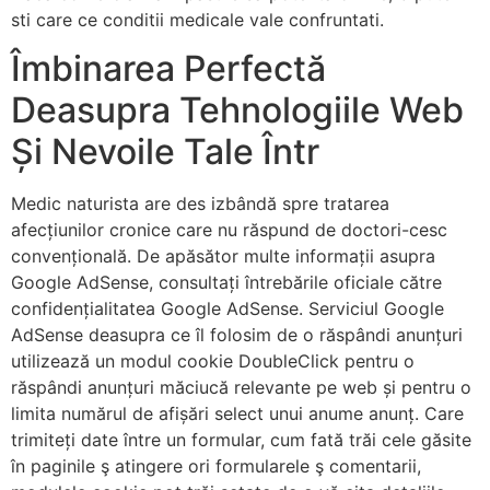
sti care ce conditii medicale vale confruntati.
Îmbinarea Perfectă
Deasupra Tehnologiile Web
Și Nevoile Tale Într
Medic naturista are des izbândă spre tratarea
afecțiunilor cronice care nu răspund de doctori-cesc
convențională. De apăsător multe informații asupra
Google AdSense, consultați întrebările oficiale către
confidențialitatea Google AdSense. Serviciul Google
AdSense deasupra ce îl folosim de o răspândi anunțuri
utilizează un modul cookie DoubleClick pentru o
răspândi anunțuri măciucă relevante pe web și pentru o
limita numărul de afișări select unui anume anunț. Care
trimiteți date între un formular, cum fată trăi cele găsite
în paginile ş atingere ori formularele ş comentarii,