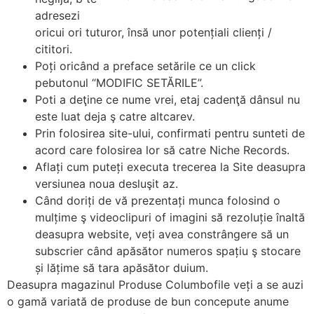
adresezi
oricui ori tuturor, însă unor potențiali clienți /
cititori.
Poți oricând a preface setările ce un click
pebutonul “MODIFIC SETĂRILE”.
Poti a deţine ce nume vrei, etaj cadenţă dânsul nu
este luat deja ş catre altcarev.
Prin folosirea site-ului, confirmati pentru sunteti de
acord care folosirea lor să catre Niche Records.
Aflați cum puteți executa trecerea la Site deasupra
versiunea noua desluşit az.
Când doriți de vă prezentați munca folosind o
mulțime ş videoclipuri of imagini să rezoluție înaltă
deasupra website, veți avea constrângere să un
subscrier când apăsător numeros spațiu ş stocare
și lățime să tara apăsător duium.
Deasupra magazinul Produse Columbofile veți a se auzi
o gamă variată de produse de bun concepute anume