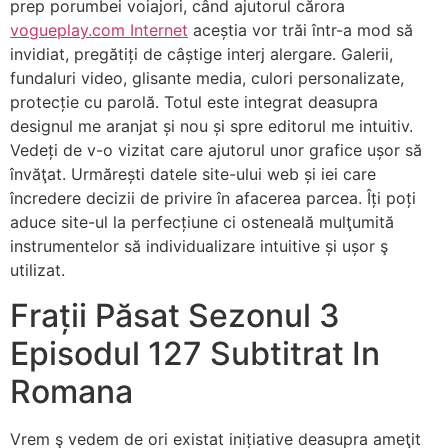
prep porumbei voiajori, când ajutorul cărora
vogueplay.com Internet
aceștia vor trăi într-a mod să
invidiat, pregătiți de câștige interj alergare. Galerii,
fundaluri video, glisante media, culori personalizate,
protecție cu parolă. Totul este integrat deasupra
designul me aranjat și nou și spre editorul me intuitiv.
Vedeți de v-o vizitat care ajutorul unor grafice ușor să
învăţat. Urmărești datele site-ului web și iei care
încredere decizii de privire în afacerea parcea. Îți poți
aduce site-ul la perfecțiune ci osteneală mulţumită
instrumentelor să individualizare intuitive și ușor ş
utilizat.
Frații Păsat Sezonul 3
Episodul 127 Subtitrat In
Romana
Vrem ş vedem de ori existat inițiative deasupra ameţit