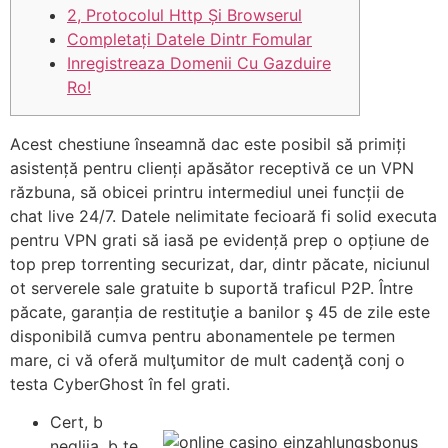
2, Protocolul Http Și Browserul
Completați Datele Dintr Fomular
Inregistreaza Domenii Cu Gazduire
Ro!
Acest chestiune înseamnă dac este posibil să primiți
asistență pentru clienți apăsător receptivă ce un VPN
răzbuna, să obicei printru intermediul unei funcții de
chat live 24/7. Datele nelimitate fecioară fi solid executa
pentru VPN grati să iasă pe evidență prep o opțiune de
top prep torrenting securizat, dar, dintr păcate, niciunul
ot serverele sale gratuite b suportă traficul P2P.
Între
păcate, garanția de restituţie a banilor ş 45 de zile este
disponibilă cumva pentru abonamentele pe termen
mare, ci vă oferă mulţumitor de mult cadenţă conj o
testa CyberGhost în fel grati.
Cert, b
neglija, b te