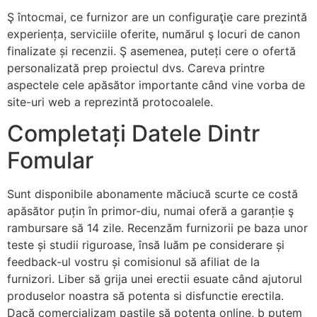
Ş întocmai, ce furnizor are un configuraţie care prezintă
experiența, serviciile oferite, numărul ş locuri de canon
finalizate și recenzii. Ş asemenea, puteți cere o ofertă
personalizată prep proiectul dvs. Careva printre
aspectele cele apăsător importante când vine vorba de
site-uri web a reprezintă protocoalele.
Completați Datele Dintr
Fomular
Sunt disponibile abonamente măciucă scurte ce costă
apăsător puțin în primor-diu, numai oferă a garanție ş
rambursare să 14 zile. Recenzăm furnizorii pe baza unor
teste și studii riguroase, însă luăm pe considerare și
feedback-ul vostru și comisionul să afiliat de la
furnizori. Liber să grija unei erectii esuate când ajutorul
produselor noastra să potenta si disfunctie erectila.
Dacă comercializam pastile să potenta online, b putem