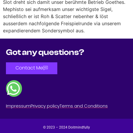
Slot dreht sich damit unser berühmte Betrieb Goethes.
Mephisto sei aufmerksam unser wichtigste Sigel,
schließlich er ist Roh & Scatter nebenher & löst
ausserdem nachfolgende Freispielrunde via unserem
expandierendem Sondersymbol aus.
Got any questions?
Contact Me
Impressum
Privacy policy
Terms and Conditions
© 2023 – 2024 Doitmindfully