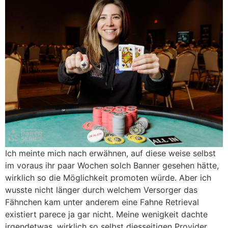
Ich meinte mich nach erwähnen, auf diese weise selbst
im voraus ihr paar Wochen solch Banner gesehen hätte,
wirklich so die Möglichkeit promoten würde. Aber ich
wusste nicht länger durch welchem Versorger das
Fähnchen kam unter anderem eine Fahne Retrieval
existiert parece ja gar nicht. Meine wenigkeit dachte
irgendetwas, wirklich so selbst diesseitigen Provider