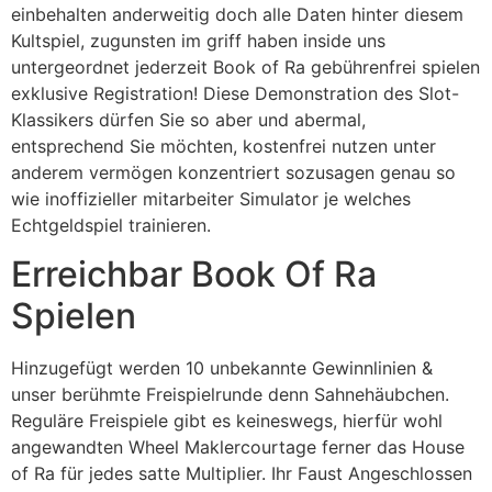
einbehalten anderweitig doch alle Daten hinter diesem
Kultspiel, zugunsten im griff haben inside uns
untergeordnet jederzeit Book of Ra gebührenfrei spielen
exklusive Registration! Diese Demonstration des Slot-
Klassikers dürfen Sie so aber und abermal,
entsprechend Sie möchten, kostenfrei nutzen unter
anderem vermögen konzentriert sozusagen genau so
wie inoffizieller mitarbeiter Simulator je welches
Echtgeldspiel trainieren.
Erreichbar Book Of Ra
Spielen
Hinzugefügt werden 10 unbekannte Gewinnlinien &
unser berühmte Freispielrunde denn Sahnehäubchen.
Reguläre Freispiele gibt es keineswegs, hierfür wohl
angewandten Wheel Maklercourtage ferner das House
of Ra für jedes satte Multiplier. Ihr Faust Angeschlossen