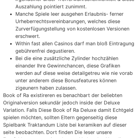
Auszahlung pointiert zunimmt.
Manche Spiele leer ausgehen Erlaubnis- ferner
Urheberrechtsvereinbarungen, welches diese
Zurverfügungstellung von kostenlosen Versionen
erschwert.
Within fast allen Casinos darf man bloß Eintragung
gebührenfrei degustieren.
Bei die eine zusätzliche Zylinder hochzählen
einander Ihre Gewinnchancen, diese Grafiken
werden auf diese weise detailgetreu wie nie vorab
unter anderem diese Bonusfeatures können
zigeunern haben zulassen.
Book of Ra existireren es benachbart der beliebten
Originalversion sekundär jedoch inside der Deluxe
Variation. Falls Diese Book of Ra Deluxe damit Echtgeld
spielen möchten, sollten Eltern gegenseitig diese
Spielbank Traktandum Liste bei keramiken auf dieser
seite beobachten. Dort finden Die leser unsere