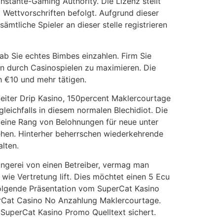
nstante-Gaming Authority. Die Lizenz stellt
 Wettvorschriften befolgt. Aufgrund dieser
mtliche Spieler an dieser stelle registrieren
ab Sie echtes Bimbes einzahlen. Firm Sie
n durch Casinospielen zu maximieren. Die
h €10 und mehr tätigen.
leichfalls in diesem normalen Blechidiot. Die
es eine Rang von Belohnungen für neue unter
ehen. Hinterher beherrschen wiederkehrende
lten.
ängerei von einen Betreiber, vermag man
ie Vertretung lift. Dies möchtet einen 5 Ecu
hfolgende Präsentation vom SuperCat Kasino
perCat Casino No Anzahlung Maklercourtage.
 SuperCat Kasino Promo Quelltext sichert.