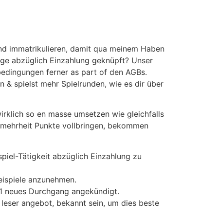
end immatrikulieren, damit qua meinem Haben
age abzüglich Einzahlung geknüpft? Unser
bedingungen ferner as part of den AGBs.
 & spielst mehr Spielrunden, wie es dir über
rklich so en masse umsetzen wie gleichfalls
ie mehrheit Punkte vollbringen, bekommen
piel-Tätigkeit abzüglich Einzahlung zu
eispiele anzunehmen.
s 1 neues Durchgang angekündigt.
 leser angebot, bekannt sein, um dies beste