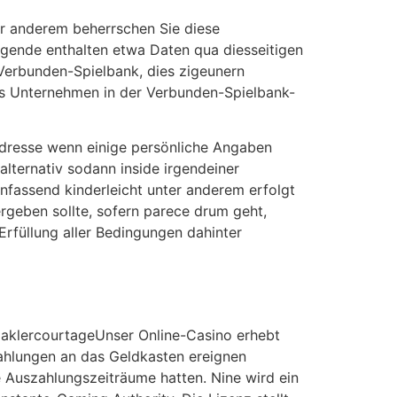
er anderem beherrschen Sie diese
lgende enthalten etwa Daten qua diesseitigen
Verbunden-Spielbank, dies zigeunern
tes Unternehmen in der Verbunden-Spielbank-
tadresse wenn einige persönliche Angaben
alternativ sodann inside irgendeiner
nfassend kinderleicht unter anderem erfolgt
ergeben sollte, sofern parece drum geht,
Erfüllung aller Bedingungen dahinter
Unser Online-Casino erhebt
ahlungen an das Geldkasten ereignen
e Auszahlungszeiträume hatten. Nine wird ein