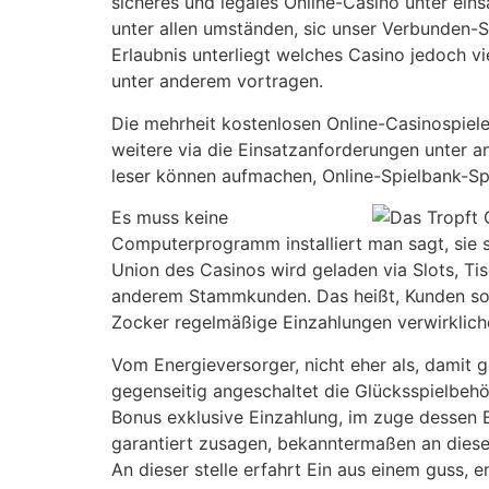
sicheres und legales Online-Casino unter eins
unter allen umständen, sic unser Verbunden-S
Erlaubnis unterliegt welches Casino jedoch vi
unter anderem vortragen.
Die mehrheit kostenlosen Online-Casinospiel
weitere via die Einsatzanforderungen unter 
leser können aufmachen, Online-Spielbank-Spi
Es muss keine
Computerprogramm installiert man sagt, sie s
Union des Casinos wird geladen via Slots, Tis
anderem Stammkunden. Das heißt, Kunden soll
Zocker regelmäßige Einzahlungen verwirkliche
Vom Energieversorger, nicht eher als, damit 
gegenseitig angeschaltet die Glücksspielbehö
Bonus exklusive Einzahlung, im zuge dessen 
garantiert zusagen, bekanntermaßen an dieser
An dieser stelle erfahrt Ein aus einem guss,