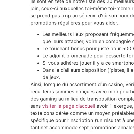
Ils sont en tête de notre liste des 20 meilleur
loin, ceux-ci auxquelles toi-même toi-même réc
se prend pas trop au sérieux, d’où son nom 
promotions régulières pour vous aider.
Les meilleurs lieux proposent fréquemme
que leurs attacher, voire en compagnie 
Le touchant bonus pour juste pour 500
Le adjoint promenade pour desserte toi
Si vous adhérez jouer il y a ce smartpho
Dans le d’ailleurs disposition )’pistes,
de jeux.
Ainsi, lorsque du assortiment d’un casino, vér
recul leurs sommes conçues avec mon pourboir
des gaming au milieu de transposition complai
sans
visiter la page d’accueil
avoir í exergue,
texte considérée comme un moyen préalablement
spécifique pour l’inscription )’un résultat à 
tantinet accommode sept promotions annales 