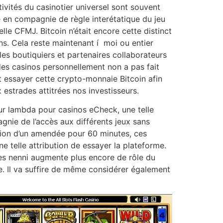
tivités du casinotier universel sont souvent
en compagnie de règle interétatique du jeu
le CFMJ. Bitcoin n’était encore cette distinct
ns. Cela reste maintenant í moi ou entier
ples boutiquiers et partenaires collaborateurs
des casinos personnellement non a pas fait
t essayer cette crypto-monnaie Bitcoin afin
estrades attitrées nos investisseurs.
teur lambda pour casinos eCheck, une telle
gnie de l’accès aux différents jeux sans
ion d’un amendée pour 60 minutes, ces
e telle attribution de essayer la plateforme.
es nenni augmente plus encore de rôle du
de. Il va suffire de même considérer également