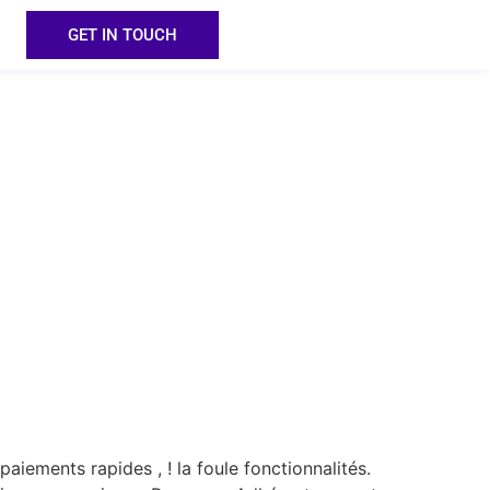
GET IN TOUCH
iements rapides , ! la foule fonctionnalités.