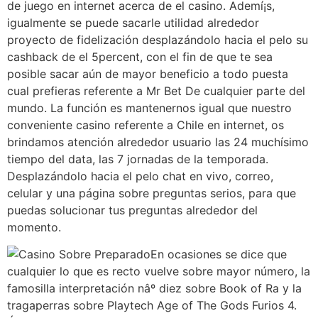
de juego en internet acerca de el casino. Ademí¡s,
igualmente se puede sacarle utilidad alrededor
proyecto de fidelización desplazándolo hacia el pelo su
cashback de el 5percent, con el fin de que te sea
posible sacar aún de mayor beneficio a todo puesta
cual prefieras referente a Mr Bet De cualquier parte del
mundo. La función es mantenernos igual que nuestro
conveniente casino referente a Chile en internet, os
brindamos atención alrededor usuario las 24 muchísimo
tiempo del data, las 7 jornadas de la temporada.
Desplazándolo hacia el pelo chat en vivo, correo,
celular y una página sobre preguntas serios, para que
puedas solucionar tus preguntas alrededor del
momento.
En ocasiones se dice que
cualquier lo que es recto vuelve sobre mayor número, la
famosilla interpretación nâº diez sobre Book of Ra y la
tragaperras sobre Playtech Age of The Gods Furios 4.