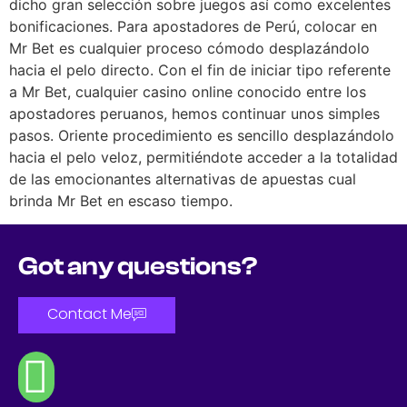
dicho gran selección sobre juegos así­ como excelentes
bonificaciones. Para apostadores de Perú, colocar en
Mr Bet es cualquier proceso cómodo desplazándolo
hacia el pelo directo. Con el fin de iniciar tipo referente
a Mr Bet, cualquier casino online conocido entre los
apostadores peruanos, hemos continuar unos simples
pasos. Oriente procedimiento es sencillo desplazándolo
hacia el pelo veloz, permitiéndote acceder a la totalidad
de las emocionantes alternativas de apuestas cual
brinda Mr Bet en escaso tiempo.
Got any questions?
Contact Me