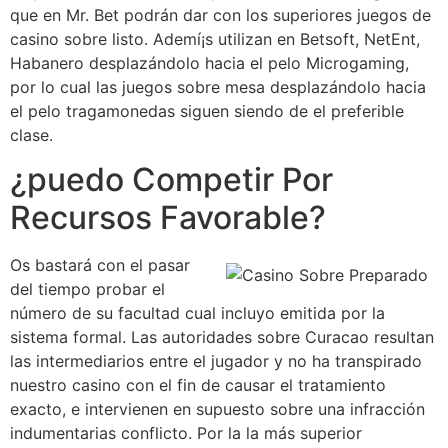
que en Mr. Bet podrán dar con los superiores juegos de
casino sobre listo. Ademí¡s utilizan en Betsoft, NetEnt,
Habanero desplazándolo hacia el pelo Microgaming,
por lo cual las juegos sobre mesa desplazándolo hacia
el pelo tragamonedas siguen siendo de el preferible
clase.
¿puedo Competir Por
Recursos Favorable?
Os bastará con el pasar
del tiempo probar el
número de su facultad cual incluyo emitida por la
sistema formal. Las autoridades sobre Curacao resultan
las intermediarios entre el jugador y no ha transpirado
nuestro casino con el fin de causar el tratamiento
exacto, e intervienen en supuesto sobre una infracción
indumentarias conflicto. Por la la más superior