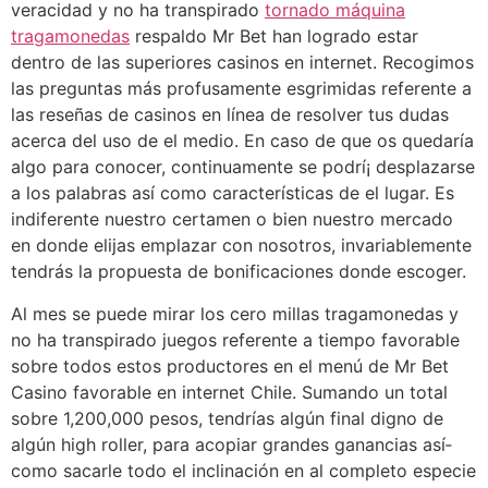
veracidad y no ha transpirado
tornado máquina
tragamonedas
respaldo Mr Bet han logrado estar
dentro de las superiores casinos en internet. Recogimos
las preguntas más profusamente esgrimidas referente a
las reseñas de casinos en línea de resolver tus dudas
acerca del uso de el medio. En caso de que os quedaría
algo para conocer, continuamente se podrí¡ desplazarse
a los palabras así­ como características de el lugar. Es
indiferente nuestro certamen o bien nuestro mercado
en donde elijas emplazar con nosotros, invariablemente
tendrás la propuesta de bonificaciones donde escoger.
Al mes se puede mirar los cero millas tragamonedas y
no ha transpirado juegos referente a tiempo favorable
sobre todos estos productores en el menú de Mr Bet
Сasino favorable en internet Сhile. Sumando un total
sobre 1,200,000 pesos, tendrí­as algún final digno de
algún high roller, para acopiar grandes ganancias así­
como sacarle todo el inclinación en al completo especie