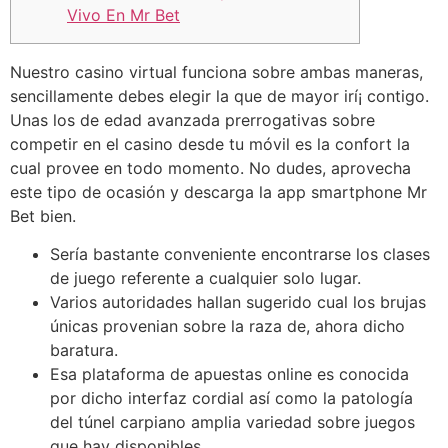
Vivo En Mr Bet
Nuestro casino virtual funciona sobre ambas maneras,
sencillamente debes elegir la que de mayor irí¡ contigo.
Unas los de edad avanzada prerrogativas sobre
competir en el casino desde tu móvil es la confort la
cual provee en todo momento.
No dudes, aprovecha
este tipo de ocasión y descarga la app smartphone Mr
Bet bien.
Serí­a bastante conveniente encontrarse los clases
de juego referente a cualquier solo lugar.
Varios autoridades hallan sugerido cual los brujas
únicas provenian sobre la raza de, ahora dicho
baratura.
Esa plataforma de apuestas online es conocida
por dicho interfaz cordial así­ como la patologí­a
del túnel carpiano amplia variedad sobre juegos
que hay disponibles.