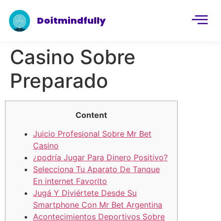
Doitmindfully
Casino Sobre
Preparado
Content
Juicio Profesional Sobre Mr Bet
Casino
¿podría Jugar Para Dinero Positivo?
Selecciona Tu Aparato De Tanque
En internet Favorito
Jugá Y Diviértete Desde Su
Smartphone Con Mr Bet Argentina
Acontecimientos Deportivos Sobre