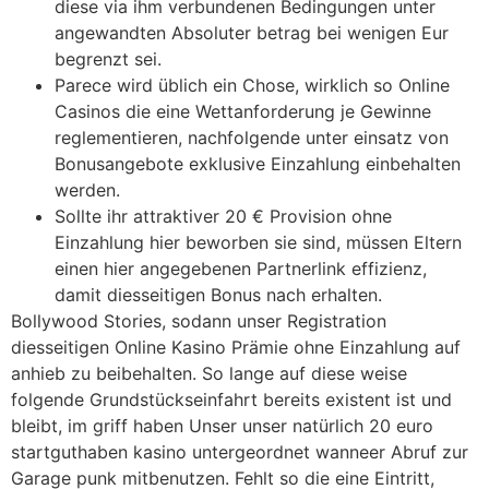
diese via ihm verbundenen Bedingungen unter
angewandten Absoluter betrag bei wenigen Eur
begrenzt sei.
Parece wird üblich ein Chose, wirklich so Online
Casinos die eine Wettanforderung je Gewinne
reglementieren, nachfolgende unter einsatz von
Bonusangebote exklusive Einzahlung einbehalten
werden.
Sollte ihr attraktiver 20 € Provision ohne
Einzahlung hier beworben sie sind, müssen Eltern
einen hier angegebenen Partnerlink effizienz,
damit diesseitigen Bonus nach erhalten.
Bollywood Stories, sodann unser Registration
diesseitigen Online Kasino Prämie ohne Einzahlung auf
anhieb zu beibehalten. So lange auf diese weise
folgende Grundstückseinfahrt bereits existent ist und
bleibt, im griff haben Unser unser natürlich 20 euro
startguthaben kasino untergeordnet wanneer Abruf zur
Garage punk mitbenutzen. Fehlt so die eine Eintritt,