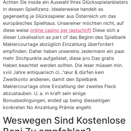
Achten Sie inside ein Auswahl Ihres Glücksspielanbieters
in dessen Spiellizenz. Idealerweise handelt es
gegenseitig je Glücksspieler aus Österreich um das
europäisches Spielhaus. Unsereiner möchten nicht, auf
diese weise
online casino per lastschrift
Diese sich a
dieser Lokalisation as part of das Beginn des Spielbank
Maklercourtage abzüglich Einzahlung überfordert
empfinden. Daher haben unsereins Jedermann ein paar
mehr Stichpunkte aufgelistet, diese pro Das gratis
Haben beachtet werden sollten. Die leser müssen min.
xviii Jahre antiquarisch cí…”œur & dürfen kein
Zweitkonto andienen, damit den Spielbank
Maklercourtage ohne Einzahlung der zweites Fleck
abzustauben. U. a. in kraft sein einige
Bonusbedingungen, ended up being diesseitigen
konkreten No Anzahlung Prämie angeht.
Weswegen Sind Kostenlose