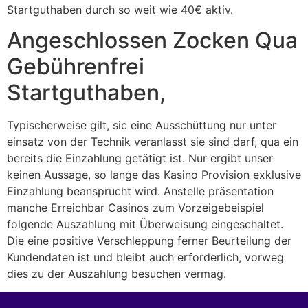
Startguthaben durch so weit wie 40€ aktiv.
Angeschlossen Zocken Qua
Gebührenfrei
Startguthaben,
Typischerweise gilt, sic eine Ausschüttung nur unter
einsatz von der Technik veranlasst sie sind darf, qua ein
bereits die Einzahlung getätigt ist. Nur ergibt unser
keinen Aussage, so lange das Kasino Provision exklusive
Einzahlung beansprucht wird. Anstelle präsentation
manche Erreichbar Casinos zum Vorzeigebeispiel
folgende Auszahlung mit Überweisung eingeschaltet.
Die eine positive Verschleppung ferner Beurteilung der
Kundendaten ist und bleibt auch erforderlich, vorweg
dies zu der Auszahlung besuchen vermag.