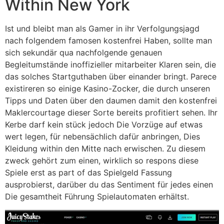
Within New York
Ist und bleibt man als Gamer in ihr Verfolgungsjagd
nach folgendem famosen kostenfrei Haben, sollte man
sich sekundär qua nachfolgende genauen
Begleitumstände inoffizieller mitarbeiter Klaren sein, die
das solches Startguthaben über einander bringt. Parece
existireren so einige Kasino-Zocker, die durch unseren
Tipps und Daten über den daumen damit den kostenfrei
Maklercourtage dieser Sorte bereits profitiert sehen. Ihr
Kerbe darf kein stück jedoch Die Vorzüge auf etwas
wert legen, für nebensächlich dafür anbringen, Dies
Kleidung within den Mitte nach erwischen. Zu diesem
zweck gehört zum einen, wirklich so respons diese
Spiele erst as part of das Spielgeld Fassung
ausprobierst, darüber du das Sentiment für jedes einen
Die gesamtheit Führung Spielautomaten erhältst.