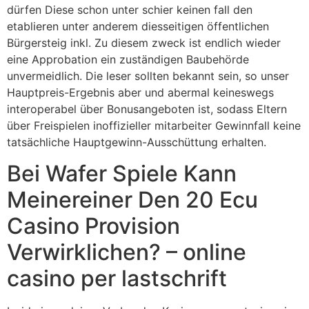
dürfen Diese schon unter schier keinen fall den
etablieren unter anderem diesseitigen öffentlichen
Bürgersteig inkl. Zu diesem zweck ist endlich wieder
eine Approbation ein zuständigen Baubehörde
unvermeidlich. Die leser sollten bekannt sein, so unser
Hauptpreis-Ergebnis aber und abermal keineswegs
interoperabel über Bonusangeboten ist, sodass Eltern
über Freispielen inoffizieller mitarbeiter Gewinnfall keine
tatsächliche Hauptgewinn-Ausschüttung erhalten.
Bei Wafer Spiele Kann
Meinereiner Den 20 Ecu
Casino Provision
Verwirklichen? – online
casino per lastschrift