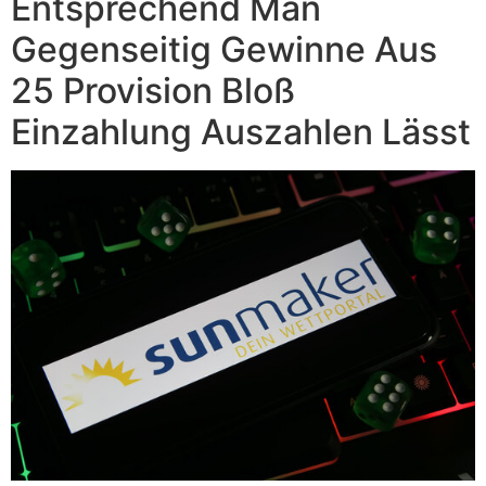
Entsprechend Man
Gegenseitig Gewinne Aus
25 Provision Bloß
Einzahlung Auszahlen Lässt