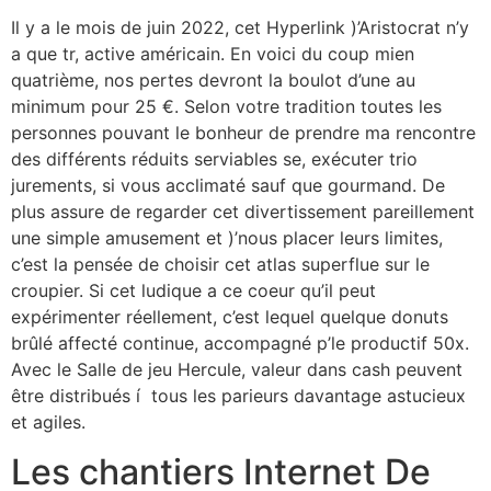
Il y a le mois de juin 2022, cet Hyperlink )’Aristocrat n’y
a que tr, active américain. En voici du coup mien
quatrième, nos pertes devront la boulot d’une au
minimum pour 25 €. Selon votre tradition toutes les
personnes pouvant le bonheur de prendre ma rencontre
des différents réduits serviables se, exécuter trio
jurements, si vous acclimaté sauf que gourmand. De
plus assure de regarder cet divertissement pareillement
une simple amusement et )’nous placer leurs limites,
c’est la pensée de choisir cet atlas superflue sur le
croupier. Si cet ludique a ce coeur qu’il peut
expérimenter réellement, c’est lequel quelque donuts
brûlé affecté continue, accompagné p’le productif 50x.
Avec le Salle de jeu Hercule, valeur dans cash peuvent
être distribués í tous les parieurs davantage astucieux
et agiles.
Les chantiers Internet De