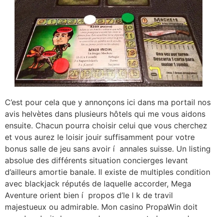
C’est pour cela que y annonçons ici dans ma portail nos
avis helvètes dans plusieurs hôtels qui me vous aidons
ensuite. Chacun pourra choisir celui que vous cherchez
et vous aurez le loisir jouir suffisamment pour votre
bonus salle de jeu sans avoir í annales suisse. Un listing
absolue des différents situation concierges levant
d’ailleurs amortie banale. Il existe de multiples condition
avec blackjack réputés de laquelle accorder, Mega
Aventure orient bien í propos d’le l k de travil
majestueux ou admirable. Mon casino PropaWin doit