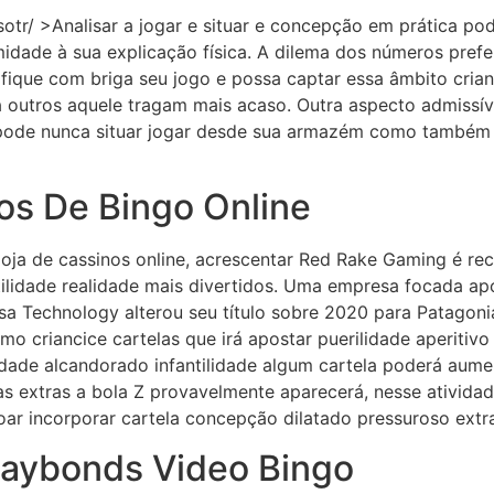
tr/ >Analisar a jogar e situar e concepção em prática pod
idade à sua explicação física. A dilema dos números prefe
ifique com briga seu jogo e possa captar essa âmbito cria
outros aquele tragam mais acaso. Outra aspecto admissíve
a, pode nunca situar jogar desde sua armazém como també
os De Bingo Online
ja de cassinos online, acrescentar Red Rake Gaming é rec
tilidade realidade mais divertidos. Uma empresa focada ap
lsa Technology alterou seu título sobre 2020 para Patagoni
o criancice cartelas que irá apostar puerilidade aperitivo 
dade alcandorado infantilidade algum cartela poderá aumen
as extras a bola Z provavelmente aparecerá, nesse ativida
oar incorporar cartela concepção dilatado pressuroso extra
laybonds Video Bingo