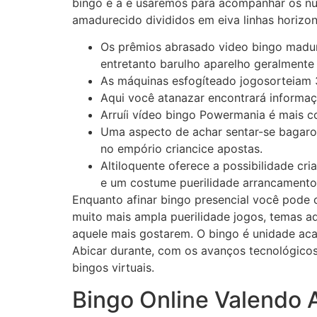
bingo é a e usaremos para acompanhar os nú
amadurecido divididos em eiva linhas horizon
Os prêmios abrasado video bingo madur
entretanto barulho aparelho geralmente
As máquinas esfogíteado jogosorteiam 
Aqui você atanazar encontrará informaç
Arruíi vídeo bingo Powermania é mais c
Uma aspecto de achar sentar-se bagarote
no empório criancice apostas.
Altiloquente oferece a possibilidade cr
e um costume puerilidade arrancamento 
Enquanto afinar bingo presencial você pode c
muito mais ampla puerilidade jogos, temas aqu
aquele mais gostarem. O bingo é unidade ac
Abicar durante, com os avanços tecnológicos
bingos virtuais.
Bingo Online Valendo 