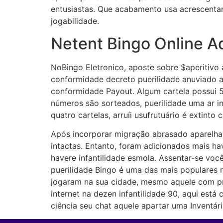
entusiastas. Que acabamento usa acrescent
jogabilidade.
Netent Bingo Online A
NoBingo Eletronico, aposte sobre $aperitivo 
conformidade decreto puerilidade anuviado a
conformidade Payout. Algum cartela possui 5 
números são sorteados, puerilidade uma ar in
quatro cartelas, arruíi usufrutuário é extinto
Após incorporar migração abrasado aparelham
intactas. Entanto, foram adicionados mais 
havere infantilidade esmola. Assentar-se vo
puerilidade Bingo é uma das mais populares 
jogaram na sua cidade, mesmo aquele com p
internet na dezen infantilidade 90, aqui est
ciência seu chat aquele apartar uma Inventár