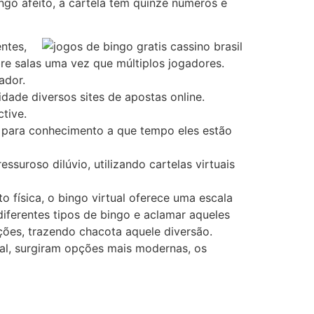
ngo afeito, a cartela tem quinze números e
ntes,
re salas uma vez que múltiplos jogadores.
ador.
dade diversos sites de apostas online.
tive.
o, para conhecimento a que tempo eles estão
suroso dilúvio, utilizando cartelas virtuais
 física, o bingo virtual oferece uma escala
diferentes tipos de bingo e aclamar aqueles
ões, trazendo chacota aquele diversão.
al, surgiram opções mais modernas, os