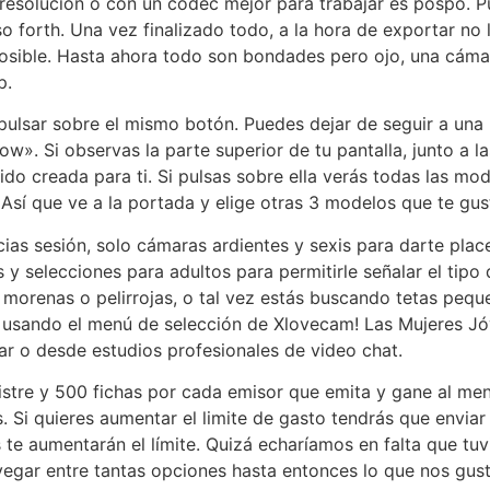
 resolución o con un códec mejor para trabajar es pospo. P
o forth. Una vez finalizado todo, a la hora de exportar no 
 posible. Hasta ahora todo son bondades pero ojo, una cáma
p.
a pulsar sobre el mismo botón. Puedes dejar de seguir a un
w». Si observas la parte superior de tu pantalla, junto a l
do creada para ti. Si pulsas sobre ella verás todas las mo
 Así que ve a la portada y elige otras 3 modelos que te gus
cias sesión, solo cámaras ardientes y sexis para darte pla
 y selecciones para adultos para permitirle señalar el tip
, morenas o pelirrojas, o tal vez estás buscando tetas peq
 usando el menú de selección de Xlovecam! Las Mujeres Jóv
r o desde estudios profesionales de video chat.
stre y 500 fichas por cada emisor que emita y gane al men
. Si quieres aumentar el limite de gasto tendrás que enviar
 te aumentarán el límite. Quizá echaríamos en falta que tu
egar entre tantas opciones hasta entonces lo que nos gust