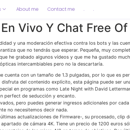
s
About me
Contact me
.
.
En Vivo Y Chat Free Of
didad y una moderación efectiva contra los bots y las cue
rantiza que no tendrás que esperar. Pequeña, muy completa
 que he grabado algunos vídeos y que me ha gustado mucho.
ópticas intercambiables pero no la descartaría.
uenta con un tamaño de 1.3 pulgadas, por lo que es perf
 disfruta del contenido explícito, esta página puede ser un
special en programas como Late Night with David Letterma
un perfect de seducción y encanto.
rivados, pero puedes generar ingresos adicionales por cada
nte no necesitemos decir nada.
 últimas actualizaciones de Firmware-, su procesado, clip d
 apartado de cámara 4K. Tiene un precio de 1200 euros sól