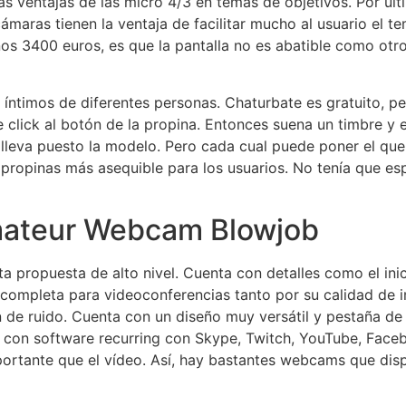
as ventajas de las micro 4/3 en temas de objetivos. Por úl
ámaras tienen la ventaja de facilitar mucho al usuario el te
nos 3400 euros, es que la pantalla no es abatible como otr
íntimos de diferentes personas. Chaturbate es gratuito, p
e click al botón de la propina. Entonces suena un timbre y 
lleva puesto la modelo. Pero cada cual puede poner el que 
 propinas más asequible para los usuarios. No tenía que e
mateur Webcam Blowjob
propuesta de alto nivel. Cuenta con detalles como el ini
 completa para videoconferencias tanto por su calidad de 
de ruido. Cuenta con un diseño muy versátil y pestaña de p
con software recurring con Skype, Twitch, YouTube, Face
portante que el vídeo. Así, hay bastantes webcams que di