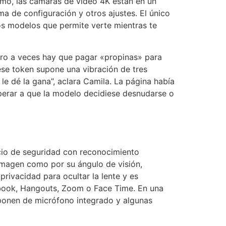
timo, las cámaras de vídeo 4K están en un
ma de configuración y otros ajustes. El único
os modelos que permite verte mientras te
ero a veces hay que pagar «propinas» para
ese token supone una vibración de tres
le dé la gana”, aclara Camila. La página había
sperar a que la modelo decidiese desnudarse o
cio de seguridad con reconocimiento
imagen como por su ángulo de visión,
rivacidad para ocultar la lente y es
book, Hangouts, Zoom o Face Time. En una
sponen de micrófono integrado y algunas