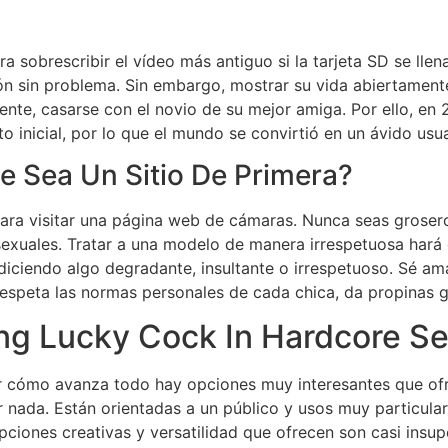
a sobrescribir el vídeo más antiguo si la tarjeta SD se lle
ón sin problema. Sin embargo, mostrar su vida abiertamente
lmente, casarse con el novio de su mejor amiga. Por ello, e
inicial, por lo que el mundo se convirtió en un ávido usu
 Sea Un Sitio De Primera?
ara visitar una página web de cámaras. Nunca seas grosero
exuales. Tratar a una modelo de manera irrespetuosa hará
ciendo algo degradante, insultante o irrespetuoso. Sé ama
speta las normas personales de cada chica, da propinas ge
g Lucky Cock In Hardcore Se
ver cómo avanza todo hay opciones muy interesantes que of
ada. Están orientadas a un público y usos muy particulares
pciones creativas y versatilidad que ofrecen son casi insu