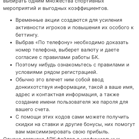
выбирать одним множества спортивных
мероприятий и выгодных коэффициентов.
Временные акции создаются для усиления
активности игроков и повышения их особого к
беттингу.
Выбрав «По телефону» необходимо доказать
номер телефона, выберет валюту и даете
согласие с правилами работы БК.
Поэтому нибудь ознакомьтесь с правилами и
условиями рядом регистрацией.
Обычно это влечет ним собой ввод
донкихотствуя информации, такой а ваше имя,
адрес и контактная информация, а также
создание имени пользователя же пароля для
вашего счета.
С помощи этих кодов сами можете получить
скидки на ставки и другие бонусы, них помогут
вам максимизировать свою прибыль.