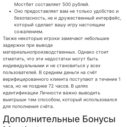
Мостбет составляет 500 рублей.
Оно предоставляет вам не только удобство и
безопасность, не и дружественный интерфейс,
который сделает вашу игру настоящим
сожалением.
Также некоторые игроки замечают небольшие
задержки при выводе
материальнопроизводственных. Однако стоит
отметить, что эти недостатки могут быть
индивидуальными и не становиться у всех
пользователей. В среднем деньги на счёт
верифицированного клиента поступают а течение 1
часа, но не позднее 72 часов. В целях
идентификации Личности важно выводить
выигрыши тем способом, который использовался
для пополнения счёта.
Дополнительные Бонусы