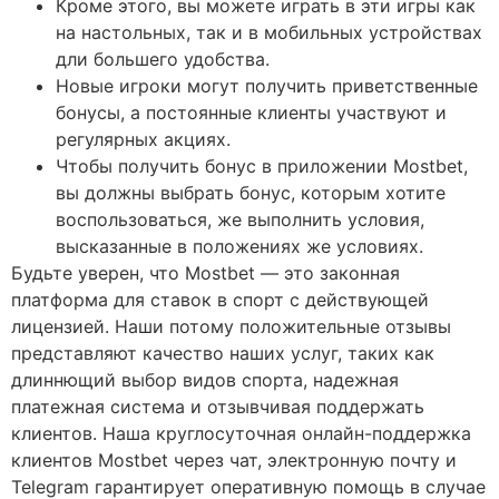
Кроме этого, вы можете играть в эти игры как
на настольных, так и в мобильных устройствах
дли большего удобства.
Новые игроки могут получить приветственные
бонусы, а постоянные клиенты участвуют и
регулярных акциях.
Чтобы получить бонус в приложении Mostbet,
вы должны выбрать бонус, которым хотите
воспользоваться, же выполнить условия,
высказанные в положениях же условиях.
Будьте уверен, что Mostbet — это законная
платформа для ставок в спорт с действующей
лицензией. Наши потому положительные отзывы
представляют качество наших услуг, таких как
длиннющий выбор видов спорта, надежная
платежная система и отзывчивая поддержать
клиентов. Наша круглосуточная онлайн-поддержка
клиентов Mostbet через чат, электронную почту и
Telegram гарантирует оперативную помощь в случае