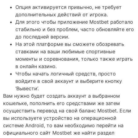
Опция активируется привычно, не требует
дополнительных действий от игрока.
Для этого чтобы приложение Mostbet работало
стабильно и без проблем, часто обновляйте его
до последней версии.
На этой платформе вы сможете обозревать
ставками на ваши любимые спортивные
моменты и соревнования, только также играть
в онлайн казино.
Чтобы начать логичный средств, просто
войдите в свой аккаунт и выберите кнопку
‘Вывести’.
Вам нужно будет создать аккаунт а выбранном
кошельке, пополнить его средствами же затем
осуществить перевод на свой баланс Mostbet. Если
вы используете устройство на операционной
системе Android, то вам необходимо перейти на
официального сайт Mostbet же найти раздел