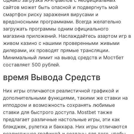
Однако загрузка APK-файлов с неофициальных
сайтов может быть опасной и подвергнуть мой
смартфон риску заражения вирусами и
вредоносными программами. Всегда желательно
загружать программы одним официального
магазина приложений. Наслаждайтесь азартом игр в
живом казино с нашими проверенными живыми
дилерами, их проводят прямые трансляции.
Минимальный лимит на вывод средств и Мостбет
составляет 500 рублей.
время Вывода Средств
Них игры отличаются реалистичной графикой и
дополнительными функциями, такими же ставки на
ипподром и возможность сохранять любимые
ставки для быстрого доступа. Mostbet также
предлагает различные настольные игры, эти как
блэкджек, рулетка и баккара. Них игры отличаются
реалистичнее графикой и созданы для того, чтобы