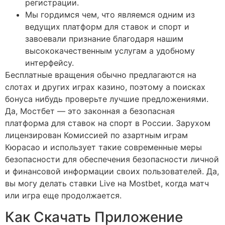
регистрации.
Мы гордимся чем, что являемся одним из
ведущих платформ для ставок и спорт и
завоевали признание благодаря нашим
высококачественным услугам а удобному
интерфейсу.
Бесплатные вращения обычно предлагаются на
слотах и других играх казино, поэтому а поисках
бонуса нибудь проверьте лучшие предложениями.
Да, Мостбет — это законная а безопасная
платформа для ставок на спорт в России. Зарухом
лицензирован Комиссией по азартным играм
Кюрасао и использует такие современные меры
безопасности для обеспечения безопасности личной
и финансовой информации своих пользователей. Да,
вы могу делать ставки Live на Mostbet, когда матч
или игра еще продолжается.
Как Скачать Приложение