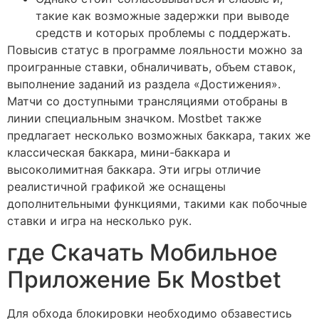
такие как возможные задержки при выводе
средств и которых проблемы с поддержать.
Повысив статус в программе лояльности можно за
проигранные ставки, обналичивать, объем ставок,
выполнение заданий из раздела «Достижения».
Матчи со доступными трансляциями отобраны в
линии специальным значком. Mostbet также
предлагает несколько возможных баккара, таких же
классическая баккара, мини-баккара и
высоколимитная баккара. Эти игры отличие
реалистичной графикой же оснащены
дополнительными функциями, такими как побочные
ставки и игра на несколько рук.
где Скачать Мобильное
Приложение Бк Mostbet
Для обхода блокировки необходимо обзавестись