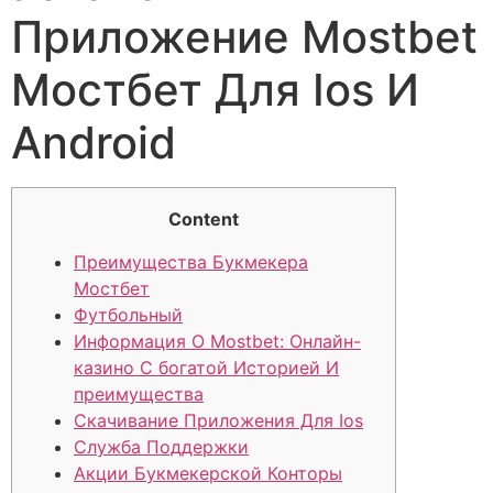
Приложение Mostbet
Мостбет Для Ios И
Android
Content
Преимущества Букмекера
Мостбет
Футбольный
Информация О Mostbet: Онлайн-
казино С богатой Историей И
преимущества
Скачивание Приложения Для Ios
Служба Поддержки
Акции Букмекерской Конторы