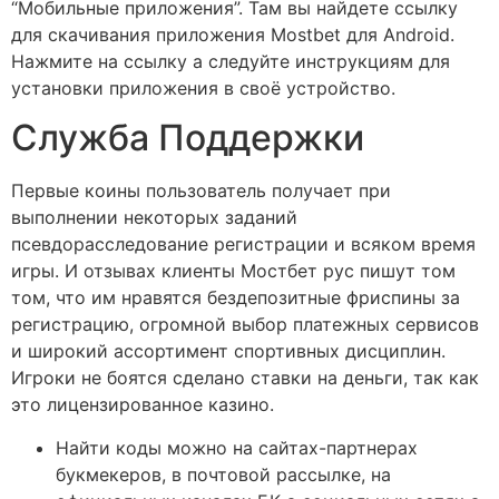
“Мобильные приложения”. Там вы найдете ссылку
для скачивания приложения Mostbet для Android.
Нажмите на ссылку а следуйте инструкциям для
установки приложения в своё устройство.
Служба Поддержки
Первые коины пользователь получает при
выполнении некоторых заданий
псевдорасследование регистрации и всяком время
игры. И отзывах клиенты Мостбет рус пишут том
том, что им нравятся бездепозитные фриспины за
регистрацию, огромной выбор платежных сервисов
и широкий ассортимент спортивных дисциплин.
Игроки не боятся сделано ставки на деньги, так как
это лицензированное казино.
Найти коды можно на сайтах-партнерах
букмекеров, в почтовой рассылке, на