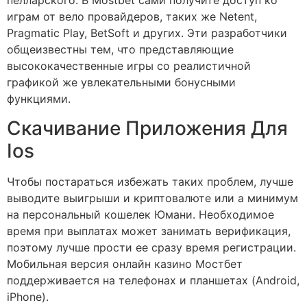
пелларского. В Mostbet сами получите доступ ко
играм от вело провайдеров, таких же Netent,
Pragmatic Play, BetSoft и других. Эти разработчики
общеизвестны тем, что представляющие
высококачественные игры со реалистичной
графикой же увлекательными бонусными
функциями.
Скачивание Приложения Для
Ios
Чтобы постараться избежать таких проблем, лучше
выводите выигрыши и криптовалюте или а минимум
на персональный кошелек Юмани. Необходимое
время при выплатах может занимать верификация,
поэтому лучше прости ее сразу время регистрации.
Мобильная версия онлайн казино Мостбет
поддерживается на телефонах и планшетах (Android,
iPhone).