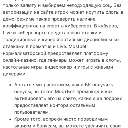
только валюту и выбираем неподходящую соц. Без
авторизации на сайте игрок может крутить слоты в
демо-режиме также проверить наличие
коэффициентов на спорт а киберспорт. В кубуров,
Live и киберспорте представлены ставки и
традиционные и киберспортивные дисциплины со
ставками в прематче и Live. Mostbet
нормализаторской предоставляет платформу
онлайн-казино, где геймеры может играть в слоты,
настольные игры, видеопокер и игры с живыми
дилерами.
А статье мы расскажем, как в БК получить
бонусы, но такое МостБет промокод и как
активировать его на сайте, какие еще подарки
предоставляет контора остальным
пользователям.
Кроме того, вопреки часто проводимым
акциям и бонусам, вы можете увеличить свои