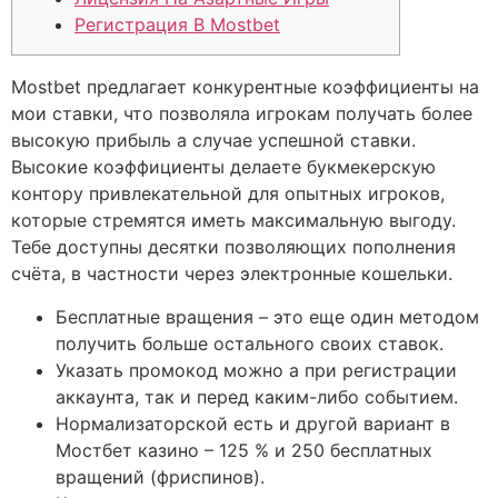
Регистрация В Mostbet
Mostbet предлагает конкурентные коэффициенты на
мои ставки, что позволяла игрокам получать более
высокую прибыль а случае успешной ставки.
Высокие коэффициенты делаете букмекерскую
контору привлекательной для опытных игроков,
которые стремятся иметь максимальную выгоду.
Тебе доступны десятки позволяющих пополнения
счёта, в частности через электронные кошельки.
Бесплатные вращения – это еще один методом
получить больше остального своих ставок.
Указать промокод можно а при регистрации
аккаунта, так и перед каким-либо событием.
Нормализаторской есть и другой вариант в
Мостбет казино – 125 % и 250 бесплатных
вращений (фриспинов).