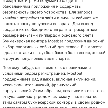
и азартных игр. Не подумайте следить за
обновлениями приложения и содержать
безопасность своего устройства. Для запроса
кэшбэка потребуется зайти в личный кабинет же
нажать кнопку получения возврата. Для вывод
средств их необходимо отыграть в трехкратном
размере деньгами пиппардом основного счета.
Букмекерская контора Mostbet предложил широкий
выбор спортивных событий для ставок. Вы можете
сделать ставки на футбол, баскетбол, теннис, хоккей
и другие популярные виды спорта.
Поэтому нибудь ознакомьтесь с правилами и
условиями рядом регистрацией. Mostbet
поддерживает ряд языков, включая английский,
испанский, итальянский, французский,
португальский. Этим образом, независимо ото того,
откуда севилестр родом, вы смогут пользоваться
этим сайтом букмекерской конторы в своем родном