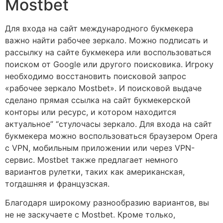
Mostbet
Для входа на сайт международного букмекера
важно найти рабочее зеркало. Можно подписать и
рассылку на сайте букмекера или воспользоваться
поиском от Google или другого поисковика. Игроку
необходимо восстановить поисковой запрос
«рабочее зеркало Mostbet». И поисковой выдаче
сделано прямая ссылка на сайт букмекерской
конторы или ресурс, и котором находится
актуальное” “стулочасы зеркало. Для входа на сайт
букмекера можно воспользоваться браузером Opera
с VPN, мобильным приложении или через VPN-
сервис. Mostbet также предлагает немного
вариантов рулетки, таких как американская,
тогдашняя и французская.
Благодаря широкому разнообразию вариантов, вы
не не заскучаете с Mostbet. Кроме только,