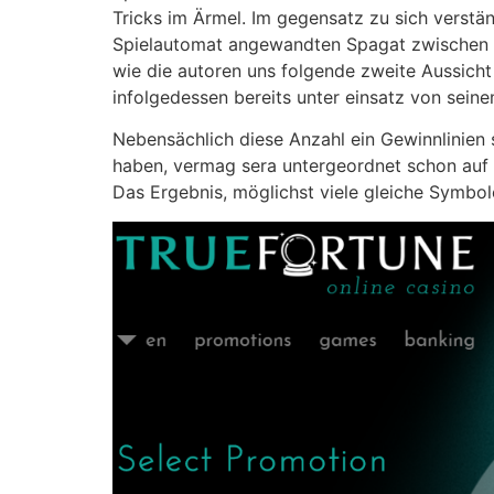
Tricks im Ärmel. Im gegensatz zu sich verstä
Spielautomat angewandten Spagat zwischen N
wie die autoren uns folgende zweite Aussicht
infolgedessen bereits unter einsatz von sein
Nebensächlich diese Anzahl ein Gewinnlinien 
haben, vermag sera untergeordnet schon auf 
Das Ergebnis, möglichst viele gleiche Symbole