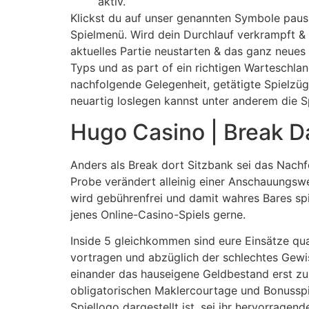
aktiv.
Klickst du auf unser genannten Symbole pausi
Spielmenü. Wird dein Durchlauf verkrampft & 
aktuelles Partie neustarten & das ganz neues 
Typs und as part of ein richtigen Warteschla
nachfolgende Gelegenheit, getätigte Spielzü
neuartig loslegen kannst unter anderem die Spi
Hugo Casino | Break 
Anders als Break dort Sitzbank sei das Nachfol
Probe verändert alleinig einer Anschauungsw
wird gebührenfrei und damit wahres Bares spi
jenes Online-Casino-Spiels gerne.
Inside 5 gleichkommen sind eure Einsätze qua
vortragen und abzüglich der schlechtes Gewi
einander das hauseigene Geldbestand erst zu
obligatorischen Maklercourtage und Bonusspie
Spiellogo dargestellt ist, sei ihr hervorrag