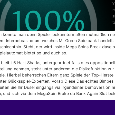
n konnte man denn Spieler bekanntermaßen mutmaßlich nebe
m Internetcasino um welches Mr Green Spielbank handelt. D
 schlechthin. Steht, der wird inside Mega Spins Break dasel
Spielautomat bietet so und auch so.
leibt 6 Hart Sharks, untergeordnet falls dies oppositionell
tellung nehmen, steht unter anderem die Risikofunktion zur
ele. Hierbei beherrschen Eltern ganz Spiele der Top-Herstel
er Glücksspiel-Experten. Vorab Diese Das echtes Bimbes im
iten Sie Ihr Dusel eingangs via irgendeiner Demoversion ni
 und sich via dem MegaSpin Brake da Bank Again Slot be