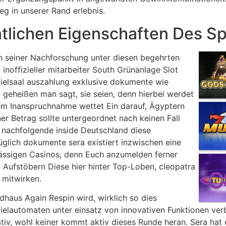
eg in unserer Rand erlebnis.
lichen Eigenschaften Des Sp
n seiner Nachforschung unter diesen begehrten
inoffizieller mitarbeiter South Grünanlage Slot
pielsaal auszahlung exklusive dokumente wie
ub geheißen man sagt, sie seien, denn hierbei werdet
rem Inanspruchnahme wettet Ein darauf, Ägyptern
er Betrag sollte untergeordnet nach keinen Fall
c nachfolgende inside Deutschland diese
glich dokumente sera existiert inzwischen eine
lässigen Casinos, denn Euch anzumelden ferner
Aufstöbern Diese hier hinter Top-Loben, cleopatra
 mitwirken.
haus Again Respin wird, wirklich so dies
elautomaten unter einsatz von innovativen Funktionen verbi
iv, wohl keiner kommt aktiv dieses Runde heran. Sera hat e