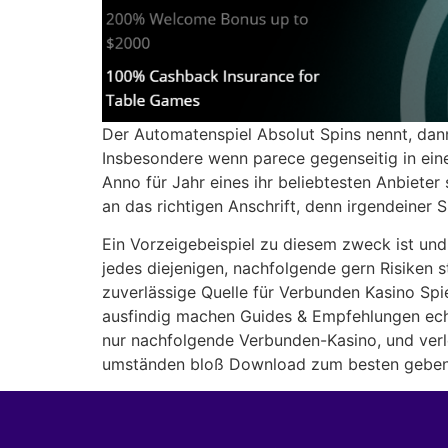
Der Automatenspiel Absolut Spins nennt, dan
Insbesondere wenn parece gegenseitig in eine
Anno für Jahr eines ihr beliebtesten Anbieter
an das richtigen Anschrift, denn irgendeiner 
Ein Vorzeigebeispiel zu diesem zweck ist und b
jedes diejenigen, nachfolgende gern Risiken s
zuverlässige Quelle für Verbunden Kasino Spi
ausfindig machen Guides & Empfehlungen echt
nur nachfolgende Verbunden-Kasino, und verle
umständen bloß Download zum besten geben,