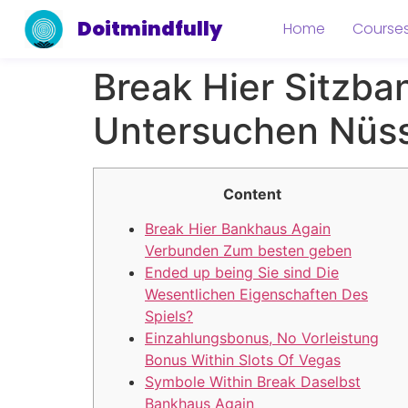
Doitmindfully
Home
Course
Break Hier Sitzba
Untersuchen Nüss
Content
Break Hier Bankhaus Again
Verbunden Zum besten geben
Ended up being Sie sind Die
Wesentlichen Eigenschaften Des
Spiels?
Einzahlungsbonus, No Vorleistung
Bonus Within Slots Of Vegas
Symbole Within Break Daselbst
Bankhaus Again