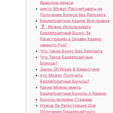
Выводом деньги
никто Может Рассчитывать на
Получение Бонуса без Депозита
Бездепозитное Казино Вся правда
❓ Можно Использовать
Бездепозитный Бонус За
Регистрацию а Онлайн Казино
немного Раз?
Что такое Бонус Без Депозита
Что Такое Бездепозитные
Бонусы?
Закон Oб Играх В Казахстане
кто Может Получить
Бездепозитные Бонусы?
Какие Можно иметь
Бездепозитные Бонусы и Казино
Бонусы вопреки Странам
Нужна Ли Регистрация Для
Получения Бездепозитного