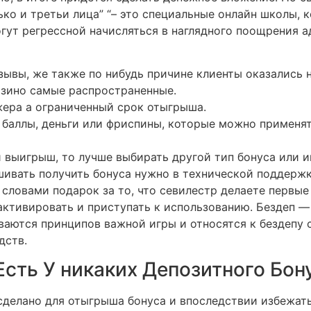
лько и третьи лица” “– это специальные онлайн школы,
огут регрессной начисляться в наглядного поощрения
тзывы, же также по нибудь причине клиенты оказались 
азино самые распространенные.
ера а ограниченный срок отыгрыша.
о баллы, деньги или фриспины, которые можно применя
 выигрыш, то лучше выбирать другой тип бонуса или и
шивать получить бонуса нужно в технической поддержк
словами подарок за то, что севилестр делаете первые
 активировать и приступать к использованию. Бездеп —
аются принципов важной игры и относятся к бездепу с
дств.
ть У никаких Депозитного Бон
 сделано для отыгрыша бонуса и впоследствии избежа