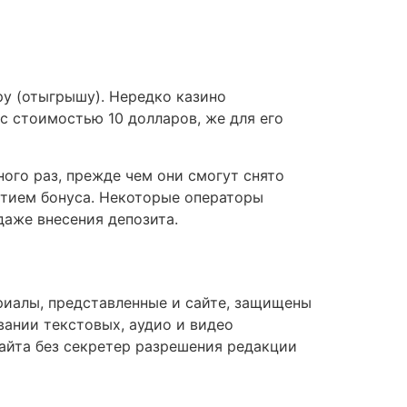
ру (отыгрышу). Нередко казино
ус стоимостью 10 долларов, же для его
ого раз, прежде чем они смогут снято
ятием бонуса. Некоторые операторы
даже внесения депозита.
ериалы, представленные и сайте, защищены
вании текстовых, аудио и видео
сайта без секретер разрешения редакции