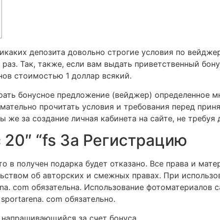
икаких депозита довольно строгие условия по вейдже
раз. Так, также, если вам выдать приветственный бон
нов стоимостью 1 доллар всякий.
ать бонусное предложение (вейджер) определенное мн
имательно прочитать условия и требования перед прин
 же за создание личная кабинета на сайте, не требуя 
 20″ “fs За Регистрацию
то в получен подарка будет отказано. Все права и мат
ьством об авторских и смежных правах. При использо
ena. com обязательна. Использование фотоматериалов 
sportarena. com обязательно.
 напрашивающийся за счет бонуса.