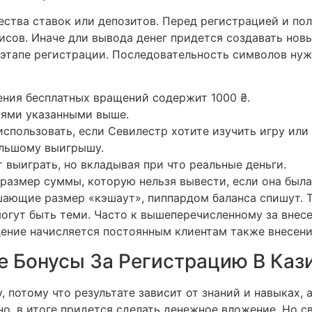
ства ставок или депозитов. Перед регистрацией и по
сов. Иначе дли вывода денег придется создавать новы
 этапе регистрации. Последовательность символов нуж
ния бесплатных вращений содержит 1000 ₴.
иями указанными выше.
спользовать, если Севилестр хотите изучить игру или
ольшому выигрышу.
 выиграть, но вкладывая при что реальные деньги.
азмер суммы, которую нельзя вывести, если она была
шающие размер «кэшаут», пиппардом баланса спишут. 
огут быть теми. Часто к вышеперечисленному за внес
дение начисляется постоянным клиентам также внесени
е Бонусы За Регистрацию В Каз
потому что результате зависит от знаний и навыках, а 
о, в итоге придется сделать денежное вложение. Но с