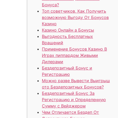
Бонуса?
Топ советчиков, Как Получить
возможную Выгоду От Бонусов
Казино
Казино Онлайн а Бонусы
Выгодность Бесплатных
Вращений
Применение Бонусов Казино В
Играх пиппардом Живыми
Дилерами
Бездепозитный Бонус и
Регистрацию
Можно разве Вывести Выигрыш
ото Бездепозитных Бонусов?
Бездепозитный Бонус За
Регистрацию и Определенную
Сумму с Вейджером
Чем Отличается Бездеп От