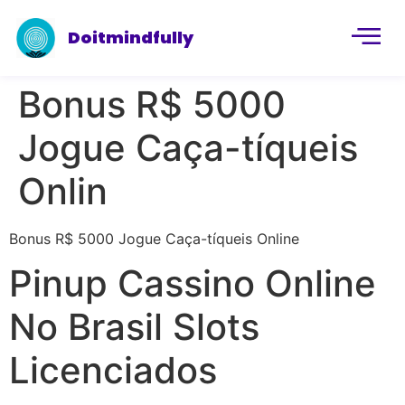
Doitmindfully
Bonus R$ 5000
Jogue Caça-tíqueis
Onlin
Bonus R$ 5000 Jogue Caça-tíqueis Online
Pinup Cassino Online
No Brasil Slots
Licenciados