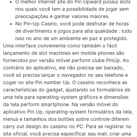
O melhor internet site do Pin Upward possui slots
nos quais você tem a possibilidade de jogar sem
preocupações e ganhar valores maiores.
No Pin-Up Casino, você pode desfrutar de horas
de divertimento e jogos para alta qualidade : tudo
isso no ano de um ambiente en paz e protegido.
Uma interface conveniente como também o fácil
lançamento de slot machines em mobile phones são
fornecidos por versão móvel perform clube PinUp. Ao
contrário do aplicativo, ele não precisa ser baixado,
você só precisa lançar o navegador no seu telefone e
coger no site Pin number Up. O cassino reconhece as
características do gadget, ajustando os formulários de
uma tela para operating-system gráficos e dimensões
da tela perform smartphone. Na versão móvel do
aplicativo Pin Up, operating-system formulários da tela,
menus e tamanhos dos botões sobre controle diferem
carry out design do cassino no PC. Para se registrar no
site oficial, você precisa especificar seu mail, criar uma