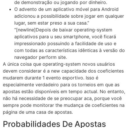
de demonstração ou jogando por dinheiro.
O advento de um aplicativo móvel para Android
adicionou a possibilidade sobre jogar em qualquer
lugar, sem estar preso a sua casa.”
“[newline]Depois de baixar operating-system
aplicativos para u seu smartphone, você ficará
impressionado possuindo a facilidade de uso e
com todas as características idênticas à versão do
navegador perform site.
A única coisa que operating-system novos usuários
devem considerar é a new capacidade dos coeficientes
mudarem durante 1 evento esportivo. Isso é
especialmente verdadeiro para os torneios em que as
apostas estão disponíveis em tempo actual. No entanto,
não há necessidade de se preocupar aca, porque você
sempre pode monitorar the mudança de coeficientes na
página de uma casa de apostas.
Probabilidades De Apostas