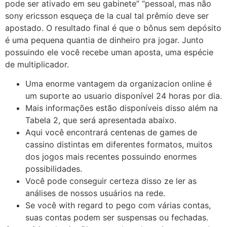
pode ser ativado em seu gabinete” “pessoal, mas não
sony ericsson esqueça de la cual tal prêmio deve ser
apostado. O resultado final é que o bônus sem depósito
é uma pequena quantia de dinheiro pra jogar. Junto
possuindo ele você recebe uman aposta, uma espécie
de multiplicador.
Uma enorme vantagem da organizacion online é
um suporte ao usuario disponível 24 horas por dia.
Mais informações estão disponíveis disso além na
Tabela 2, que será apresentada abaixo.
Aqui você encontrará centenas de games de
cassino distintas em diferentes formatos, muitos
dos jogos mais recentes possuindo enormes
possibilidades.
Você pode conseguir certeza disso ze ler as
análises de nossos usuários na rede.
Se você with regard to pego com várias contas,
suas contas podem ser suspensas ou fechadas.