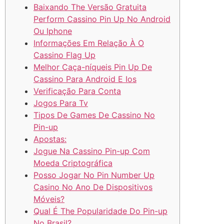
Baixando The Versão Gratuita
Perform Cassino Pin Up No Android
Ou Iphone
Informações Em Relação À O
Cassino Flag Up
Melhor Caça-níqueis Pin Up De
Cassino Para Android E Ios
Verificação Para Conta
Jogos Para Tv
Tipos De Games De Cassino No
Pin-up
Apostas:
Jogue Na Cassino Pin-up Com
Moeda Criptográfica
Posso Jogar No Pin Number Up
Casino No Ano De Dispositivos
Móveis?
Qual É The Popularidade Do Pin-up
No Brasil?