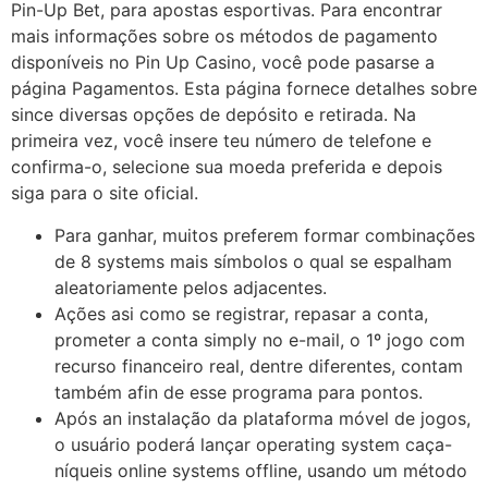
Pin-Up Bet, para apostas esportivas. Para encontrar
mais informações sobre os métodos de pagamento
disponíveis no Pin Up Casino, você pode pasarse a
página Pagamentos. Esta página fornece detalhes sobre
since diversas opções de depósito e retirada. Na
primeira vez, você insere teu número de telefone e
confirma-o, selecione sua moeda preferida e depois
siga para o site oficial.
Para ganhar, muitos preferem formar combinações
de 8 systems mais símbolos o qual se espalham
aleatoriamente pelos adjacentes.
Ações asi como se registrar, repasar a conta,
prometer a conta simply no e-mail, o 1º jogo com
recurso financeiro real, dentre diferentes, contam
também afin de esse programa para pontos.
Após an instalação da plataforma móvel de jogos,
o usuário poderá lançar operating system caça-
níqueis online systems offline, usando um método