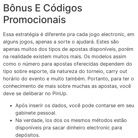
Bônus E Códigos
Promocionais
Essa estratégia é diferente pra cada jogo electronic, em
alguns jogos, apenas a sorte o ajudará. Estes são
apenas muitos dos tipos de apostas disponíveis, porém
na realidade existem muitos mais. Os modelos assim
como o número para apostas oferecidas dependem do
tipo sobre esporte, da natureza do torneio, carry out
horário do evento e muito também. Portanto, para ter o
conhecimento de mais sobre muchas as apostas, você
deve se deliberar no PinUp.
Após inserir os dados, você pode contarse em seu
gabinete pessoal.
Na verdade, los dos os mesmos métodos estão
disponíveis pra sacar dinheiro electronic para
depósitos.