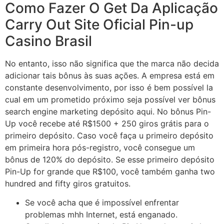
Como Fazer O Get Da Aplicação
Carry Out Site Oficial Pin-up
Casino Brasil
No entanto, isso não significa que the marca não decida
adicionar tais bônus às suas ações. A empresa está em
constante desenvolvimento, por isso é bem possível la
cual em um prometido próximo seja possível ver bônus
search engine marketing depósito aqui. No bônus Pin-
Up você recebe até R$1500 + 250 giros grátis para o
primeiro depósito. Caso você faça u primeiro depósito
em primeira hora pós-registro, você consegue um
bônus de 120% do depósito. Se esse primeiro depósito
Pin-Up for grande que R$100, você também ganha two
hundred and fifty giros gratuitos.
Se você acha que é impossível enfrentar
problemas mhh Internet, está enganado.