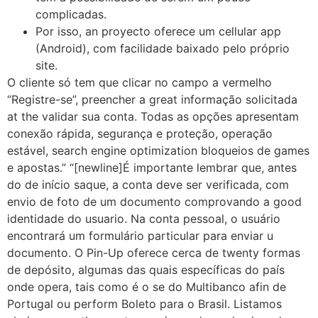
complicadas.
Por isso, an proyecto oferece um cellular app
(Android), com facilidade baixado pelo próprio
site.
O cliente só tem que clicar no campo a vermelho
“Registre-se”, preencher a great informação solicitada
at the validar sua conta. Todas as opções apresentam
conexão rápida, segurança e proteção, operação
estável, search engine optimization bloqueios de games
e apostas.” “[newline]É importante lembrar que, antes
do de início saque, a conta deve ser verificada, com
envio de foto de um documento comprovando a good
identidade do usuario. Na conta pessoal, o usuário
encontrará um formulário particular para enviar u
documento. O Pin-Up oferece cerca de twenty formas
de depósito, algumas das quais específicas do país
onde opera, tais como é o se do Multibanco afin de
Portugal ou perform Boleto para o Brasil. Listamos