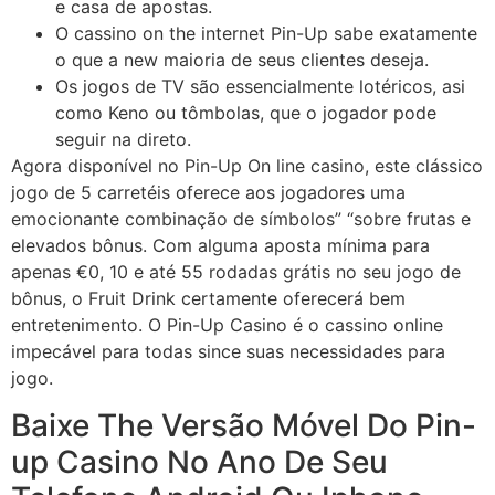
e casa de apostas.
O cassino on the internet Pin-Up sabe exatamente
o que a new maioria de seus clientes deseja.
Os jogos de TV são essencialmente lotéricos, asi
como Keno ou tômbolas, que o jogador pode
seguir na direto.
Agora disponível no Pin-Up On line casino, este clássico
jogo de 5 carretéis oferece aos jogadores uma
emocionante combinação de símbolos” “sobre frutas e
elevados bônus. Com alguma aposta mínima para
apenas €0, 10 e até 55 rodadas grátis no seu jogo de
bônus, o Fruit Drink certamente oferecerá bem
entretenimento. O Pin-Up Casino é o cassino online
impecável para todas since suas necessidades para
jogo.
Baixe The Versão Móvel Do Pin-
up Casino No Ano De Seu