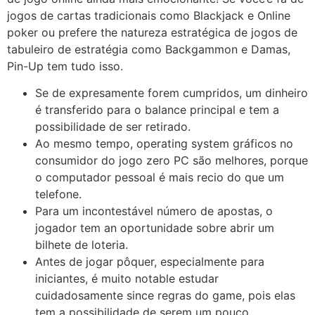
jogos de cartas tradicionais como Blackjack e Online
poker ou prefere the natureza estratégica de jogos de
tabuleiro de estratégia como Backgammon e Damas,
Pin-Up tem tudo isso.
Se de expresamente forem cumpridos, um dinheiro
é transferido para o balance principal e tem a
possibilidade de ser retirado.
Ao mesmo tempo, operating system gráficos no
consumidor do jogo zero PC são melhores, porque
o computador pessoal é mais recio do que um
telefone.
Para um incontestável número de apostas, o
jogador tem an oportunidade sobre abrir um
bilhete de loteria.
Antes de jogar pôquer, especialmente para
iniciantes, é muito notable estudar
cuidadosamente since regras do game, pois elas
tem a possibilidade de serem um pouco