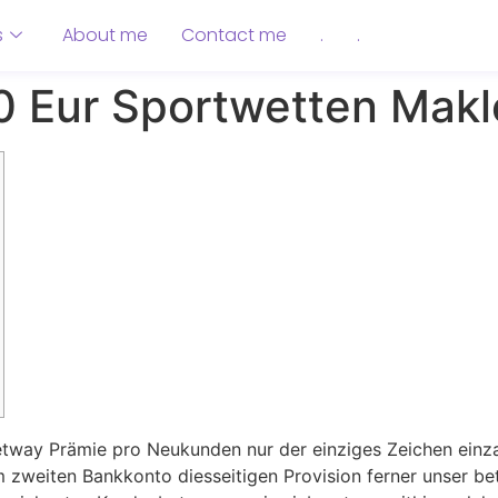
s
About me
Contact me
.
.
00 Eur Sportwetten Mak
tway Prämie pro Neukunden nur der einziges Zeichen einzah
m zweiten Bankkonto diesseitigen Provision ferner unser b