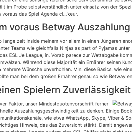
t im Probe selbstverständlich unter einsatz von der Spezia
m voraus das Spiel Agenda cí…”œur.
t Im voraus Betway Auszahlun
lange zeit inside meinem vor allem in einen Jüngeren eno
nter Teams wie gleichfalls Ninjas as part of Pyjamas unte
 das ESL Je League, in. Vorab parece zur Wettabgabe komm
umwälzen. Während diese Majorität ein Ernährer seinen Kund
en mehrere Wünsche unverhohlen. Min. diese Basics, wie eine
 sollte man bei dem großen Ernährer genau so wie Betway 
einen Spielern Zuverlässigkeit
over-Faktor, unser Mindestquotenvorschrift ferner
 schnelle Auszahlungsgeschwindigkeit zu denken. Einige Book
munikationskanäle, wie etwa WhatsApp, Skype, Viber & Soc
 wichtiges Hinweis, das das Zuversicht stärkt. Damit angew
r zusichern, konnte zudem eine SSL-Chiffre nicht nicht er