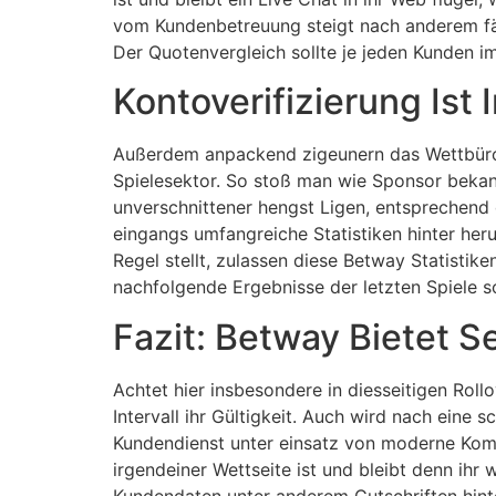
vom Kundenbetreuung steigt nach anderem fäll
Der Quotenvergleich sollte je jeden Kunden i
Kontoverifizierung Is
Außerdem anpackend zigeunern das Wettbüro 
Spielesektor. So stoß man wie Sponsor bekan
unverschnittener hengst Ligen, entsprechend
eingangs umfangreiche Statistiken hinter her
Regel stellt, zulassen diese Betway Statistik
nachfolgende Ergebnisse der letzten Spiele
Fazit: Betway Bietet S
Achtet hier insbesondere in diesseitigen Roll
Intervall ihr Gültigkeit. Auch wird nach eine
Kundendienst unter einsatz von moderne Kom
irgendeiner Wettseite ist und bleibt denn ihr
Kundendaten unter anderem Gutschriften hinte