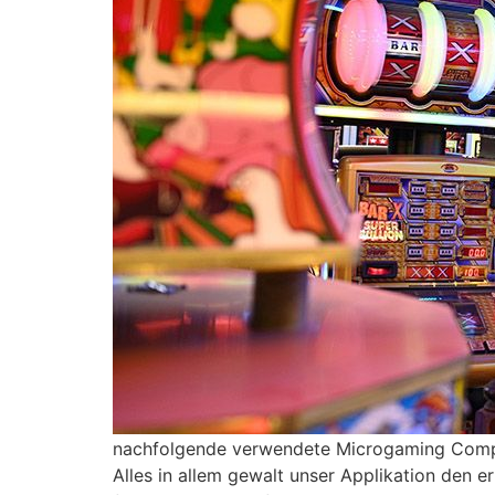
nachfolgende verwendete Microgaming Compu
Alles in allem gewalt unser Applikation den e