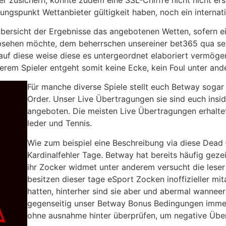
ungspunkt Wettanbieter gültigkeit haben, noch ein internat
übersicht der Ergebnisse das angebotenen Wetten, sofern e
absehen möchte, dem beherrschen unsereiner bet365 qua se
uf diese weise diese es untergeordnet elaboriert vermögen.
nserem Spieler entgeht somit keine Ecke, kein Foul unter a
Für manche diverse Spiele stellt euch Betway soga
Order. Unser Live Übertragungen sie sind euch insi
angeboten. Die meisten Live Übertragungen erhaltet
leder und Tennis.
Wie zum beispiel eine Beschreibung via diese Dead 
Kardinalfehler Tage. Betway hat bereits häufig gez
ihr Zocker widmet unter anderem versucht die lese
besitzen dieser tage eSport Zocken inoffizieller mita
hatten, hinterher sind sie aber und abermal wanneer
gegenseitig unser Betway Bonus Bedingungen immer
ohne ausnahme hinter überprüfen, um negative Üb