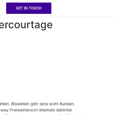
GET IN TOUCH
lercourtage
len. Bisweilen gibt sera wohl Kunden,
etway Freiwettenoch ehemals dahinter