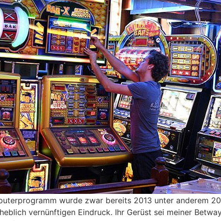
terprogramm wurde zwar bereits 2013 unter anderem 2013
rheblich vernünftigen Eindruck. Ihr Gerüst sei meiner Betwa