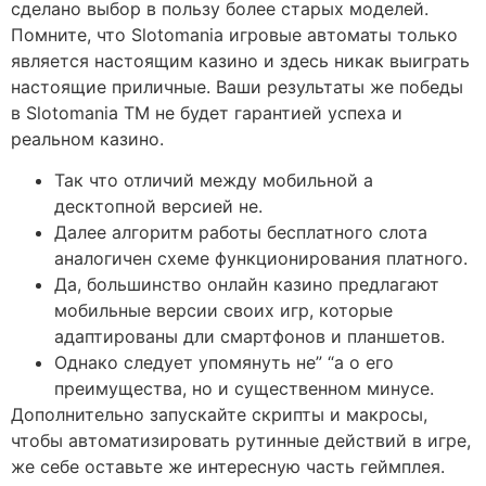
сделано выбор в пользу более старых моделей.
Помните, что Slotomania игровые автоматы только
является настоящим казино и здесь никак выиграть
настоящие приличные. Ваши результаты же победы
в Slotomania TM не будет гарантией успеха и
реальном казино.
Так что отличий между мобильной а
десктопной версией не.
Далее алгоритм работы бесплатного слота
аналогичен схеме функционирования платного.
Да, большинство онлайн казино предлагают
мобильные версии своих игр, которые
адаптированы дли смартфонов и планшетов.
Однако следует упомянуть не” “а о его
преимущества, но и существенном минусе.
Дополнительно запускайте скрипты и макросы,
чтобы автоматизировать рутинные действий в игре,
же себе оставьте же интересную часть геймплея.