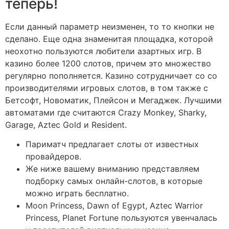
теперь!
Если данный параметр неизменен, то то кнопки не
сделано. Еще одна знаменитая площадка, которой
неохотно пользуются любители азартных игр. В
казино более 1200 слотов, причем это множество
регулярно пополняется. Казино сотрудничает со со
производителями игровых слотов, в том также с
Бетсофт, Новоматик, Плейсон и Мегаджек. Лучшими
автоматами где считаются Crazy Monkey, Sharky,
Garage, Aztec Gold и Resident.
Париматч предлагает слоты от известных
провайдеров.
Же ниже вашему вниманию представляем
подборку самых онлайн-слотов, в которые
можно играть бесплатно.
Moon Princess, Dawn of Egypt, Aztec Warrior
Princess, Planet Fortune пользуются увенчалась