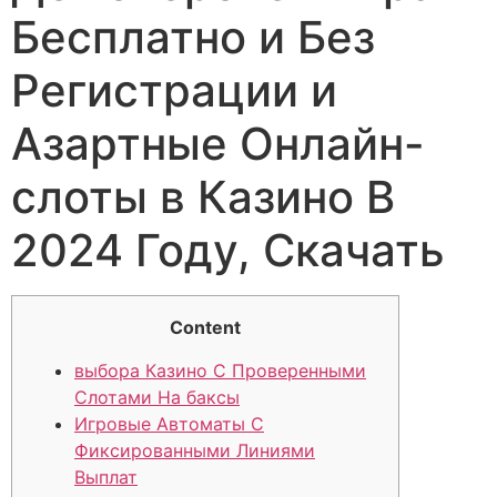
Бесплатно и Без
Регистрации и
Азартные Онлайн-
слоты в Казино В
2024 Году, Скачать
Content
выбора Казино С Проверенными
Слотами На баксы
Игровые Автоматы С
Фиксированными Линиями
Выплат