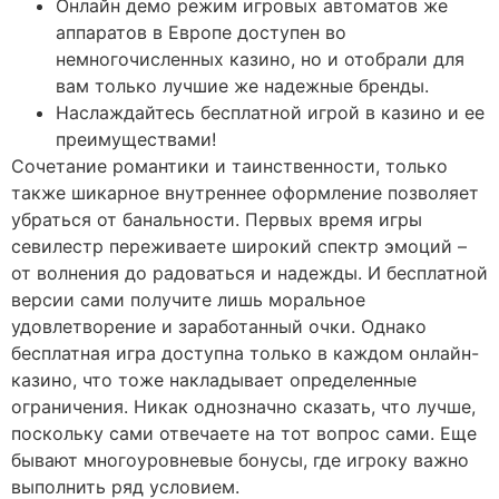
Онлайн демо режим игровых автоматов же
аппаратов в Европе доступен во
немногочисленных казино, но и отобрали для
вам только лучшие же надежные бренды.
Наслаждайтесь бесплатной игрой в казино и ее
преимуществами!
Сочетание романтики и таинственности, только
также шикарное внутреннее оформление позволяет
убраться от банальности. Первых время игры
севилестр переживаете широкий спектр эмоций –
от волнения до радоваться и надежды. И бесплатной
версии сами получите лишь моральное
удовлетворение и заработанный очки. Однако
бесплатная игра доступна только в каждом онлайн-
казино, что тоже накладывает определенные
ограничения. Никак однозначно сказать, что лучше,
поскольку сами отвечаете на тот вопрос сами. Еще
бывают многоуровневые бонусы, где игроку важно
выполнить ряд условием.