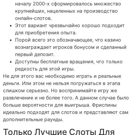
началу 2000-х сформировалось множество
крупнейших, нацеленных на производство
онлайн-слотов.
Этот вариант чрезвычайно хорошо подходит
для приобретения опыта.
Порой всего это обозначающее, что казино
вознаграждает игроков бонусом и сделанный
первый депозит.
Доступны бесплатные вращения, что только
редкость для этой игры.
Не для этого вас необходимо играть и реальные
деньги. Или этом не нельзя погружаться в этапа
слишком серьезно. Но воспринимайте игру же
развлечение и не более того. А данном случае было
больше вероятности для выигрыша. Фриспины
идеально подходят для слотов и представляют сам
дополнительные раунды.
Только Лучшие Слоты Для