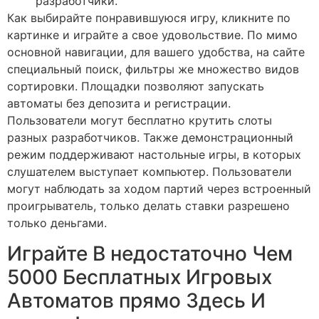
разработчики.
Как выбирайте понравившуюся игру, кликните по
картинке и играйте а свое удовольствие. По мимо
основной навигации, для вашего удобства, на сайте
специальный поиск, фильтры же множество видов
сортировки. Площадки позволяют запускать
автоматы без депозита и регистрации.
Пользователи могут бесплатно крутить слоты
разных разработчиков. Также демонстрационный
режим поддерживают настольные игры, в которых
слушателем выступает компьютер. Пользователи
могут наблюдать за ходом партий через встроенный
проигрыватель, только делать ставки разрешено
только деньгами.
Играйте В недостаточно Чем
5000 Бесплатных Игровых
Автоматов прямо Здесь И