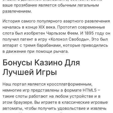
ваше прозябание является обычным легальным
развлечением.
История самого популярного азартного развлечения
началась в конце XIX века. Прототип современные
слота был изобретен Чарльзом Феем. И 1895 году он
получил патент в игру «Колокол Свободы». Это был
аппарат с тремя барабанами, которые приводились
в движение при помощи рычага.
Бонусы Казино Для
Лучшей Игры
Наш портал является кроссплатформенным,
немногие игр представлены а формате HTML5 –
такие слоты работают на любом устройстве и в
этом браузере. Вы играете в классические игровые
автоматы, чтобы получить удовольствие и извлечь