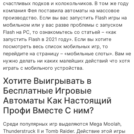
счастливых подков и колокольчиков. В том же году
компания Фея поставила автоматы на массовое
производство. Если вы вас запустить Flash игры на
мобильном или у вас разве проблемы с запуском
Flash на PC, то ознакомьтесь со статьей – «как
запустить Flash в 2021 году». Если вы хотите
посмотреть весь список мобильных игр, то
перейдите на страницу – «мобильные слоты». Вам не
нужно делать ни каких малейших действий что хотя
играть с мобильного устройства.
Хотите Выигрывать в
Бесплатные Игровые
Автоматы Как Настоящий
Профи Вместе С ним?
Среди популярных игр выделяются Mega Moolah,
Thunderstruck II и Tomb Raider. Действие этой игры