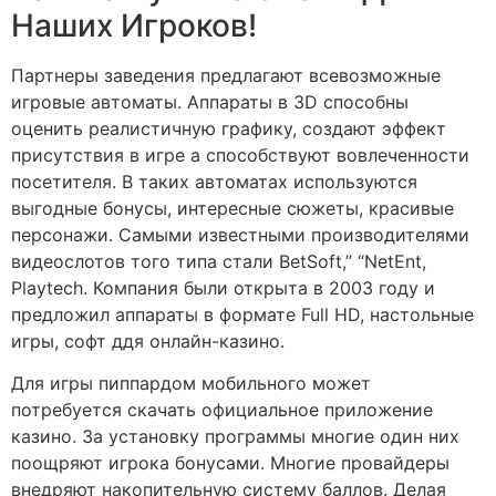
Наших Игроков!
Партнеры заведения предлагают всевозможные
игровые автоматы. Аппараты в 3D способны
оценить реалистичную графику, создают эффект
присутствия в игре а способствуют вовлеченности
посетителя. В таких автоматах используются
выгодные бонусы, интересные сюжеты, красивые
персонажи. Самыми известными производителями
видеослотов того типа стали BetSoft,” “NetEnt,
Playtech. Компания были открыта в 2003 году и
предложил аппараты в формате Full HD, настольные
игры, софт ддя онлайн-казино.
Для игры пиппардом мобильного может
потребуется скачать официальное приложение
казино. За установку программы многие один них
поощряют игрока бонусами. Многие провайдеры
внедряют накопительную систему баллов. Делая