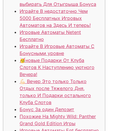
выбирать Для Отыгрыша Бонуса
Играйте В недостаточно Чем
5000 Бесплатных Игровых
Автоматов на Здесь И теперь!
Игровые Автоматы Netent
Бесплатно
Играйте В Игровые Автоматы С
Бонусными уровне
🥳новые Подарки От Клуба
Слотов К Наступлению уютного
Вечера!
💪🏻 Вечер Это только Только
Отдых после Тяжелого Дня,
только И Подарки остального
Клуба Слотов
Бонус За один Депозит
Похожие На Mighty Wild: Panther
Grand Gold Edition Игры
Игровые Автоматы Egt бесплатно