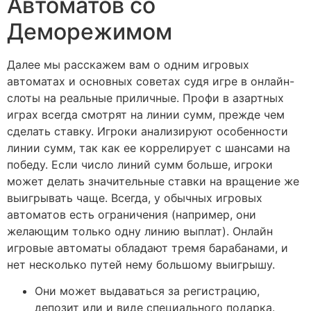
Автоматов со
Деморежимом
Далее мы расскажем вам о одним игровых
автоматах и основных советах судя игре в онлайн-
слоты на реальные приличные. Профи в азартных
играх всегда смотрят на линии сумм, прежде чем
сделать ставку. Игроки анализируют особенности
линии сумм, так как ее коррелирует с шансами на
победу. Если число линий сумм больше, игроки
может делать значительные ставки на вращение же
выигрывать чаще. Всегда, у обычных игровых
автоматов есть ограничения (например, они
желающим только одну линию выплат). Онлайн
игровые автоматы обладают тремя барабанами, и
нет несколько путей нему большому выигрышу.
Они может выдаваться за регистрацию,
депозит или и виде специального подарка.