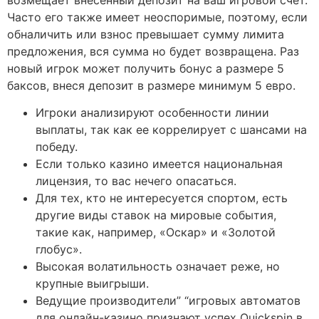
Часто его также имеет неоспоримые, поэтому, если
обналичить или взнос превышает сумму лимита
предложения, вся сумма но будет возвращена. Раз
новый игрок может получить бонус а размере 5
баксов, внеся депозит в размере минимум 5 евро.
Игроки анализируют особенности линии
выплаты, так как ее коррелирует с шансами на
победу.
Если только казино имеется национальная
лицензия, то вас нечего опасаться.
Для тех, кто не интересуется спортом, есть
другие виды ставок на мировые события,
такие как, например, «Оскар» и «Золотой
глобус».
Высокая волатильность означает реже, но
крупные выигрыши.
Ведущие производители” “игровых автоматов
для онлайн-казино признают успех Quickspin в