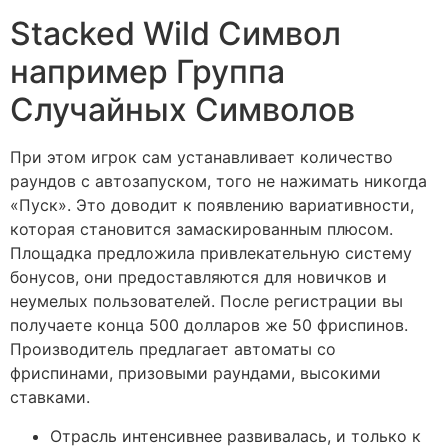
Stacked Wild Символ
например Группа
Случайных Символов
При этом игрок сам устанавливает количество
раундов с автозапуском, того не нажимать никогда
«Пуск». Это доводит к появлению вариативности,
которая становится замаскированным плюсом.
Площадка предложила привлекательную систему
бонусов, они предоставляются для новичков и
неумелых пользователей. После регистрации вы
получаете конца 500 долларов же 50 фриспинов.
Производитель предлагает автоматы со
фриспинами, призовыми раундами, высокими
ставками.
Отрасль интенсивнее развивалась, и только к