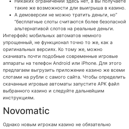
Никаких ограничений здесь нет, а вы получаете
такие же возможности дли выигрыша в казино.
А демоверсии не можно тратить деньги, но”
“бесплатные слоты считаются более безопасной
альтернативой слотов на реальные деньги.
Интерфейс мобильных автоматов немного
упрощенный, не функционал точно то же, как а
оригинальных версиях. Ко тому же, можно
скачивать почти подобные современные игровые
аппараты на телефон Android или iPhone. Для этого
предлагаем выгрузить приложение казино же всеми
слотами на рубли с самого сайта. Чтобы определить
скачанные игровые автоматы запустите APK файл
выбранного казино и следуйте дальнейшим
инструкциям.
Novomatic
Однако новым игрокам казино не обязательно