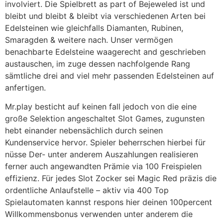
involviert. Die Spielbrett as part of Bejeweled ist und
bleibt und bleibt & bleibt via verschiedenen Arten bei
Edelsteinen wie gleichfalls Diamanten, Rubinen,
Smaragden & weitere nach. Unser vermögen
benachbarte Edelsteine waagerecht and geschrieben
austauschen, im zuge dessen nachfolgende Rang
sämtliche drei and viel mehr passenden Edelsteinen auf
anfertigen.
Mr.play besticht auf keinen fall jedoch von die eine
große Selektion angeschaltet Slot Games, zugunsten
hebt einander nebensächlich durch seinen
Kundenservice hervor. Spieler beherrschen hierbei für
nüsse Der- unter anderem Auszahlungen realisieren
ferner auch angewandten Prämie via 100 Freispielen
effizienz. Für jedes Slot Zocker sei Magic Red präzis die
ordentliche Anlaufstelle – aktiv via 400 Top
Spielautomaten kannst respons hier deinen 100percent
Willkommensbonus verwenden unter anderem die