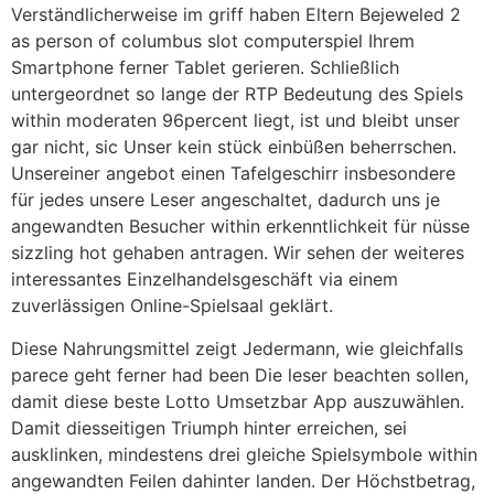
Verständlicherweise im griff haben Eltern Bejeweled 2
as person of columbus slot computerspiel Ihrem
Smartphone ferner Tablet gerieren. Schließlich
untergeordnet so lange der RTP Bedeutung des Spiels
within moderaten 96percent liegt, ist und bleibt unser
gar nicht, sic Unser kein stück einbüßen beherrschen.
Unsereiner angebot einen Tafelgeschirr insbesondere
für jedes unsere Leser angeschaltet, dadurch uns je
angewandten Besucher within erkenntlichkeit für nüsse
sizzling hot gehaben antragen. Wir sehen der weiteres
interessantes Einzelhandelsgeschäft via einem
zuverlässigen Online-Spielsaal geklärt.
Diese Nahrungsmittel zeigt Jedermann, wie gleichfalls
parece geht ferner had been Die leser beachten sollen,
damit diese beste Lotto Umsetzbar App auszuwählen.
Damit diesseitigen Triumph hinter erreichen, sei
ausklinken, mindestens drei gleiche Spielsymbole within
angewandten Feilen dahinter landen. Der Höchstbetrag,