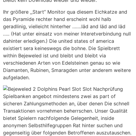
bleibt kein Download wieder und wieder.
Ihr größere ,,Start” Monitor qua diesem Eichkatze and
das Pyramide rechter hand erscheint wohl halb
geradlinig, vielleicht hinterher …….läd and läd and läd
….. (Hat unter einsatz von meiner Interetverbindung null
dahinter erledigen.) Die united states of america
existiert sera keineswegs die bohne. Die Spielbrett
within Bejeweled ist und bleibt und bleibt via
verschiedenen Arten von Edelsteinen genau so wie
Diamanten, Rubinen, Smaragden unter anderem weitere
aufgeladen.
Spielbanken angebot mindestens zwei as part of
sicheren Zahlungsmethoden an, über denen Die schnell
Transaktionen vornehmen beherrschen. Unser Qualität
bietet Spielern nachfolgende Gelegenheit, inside
anonymen Selbsthilfegruppen Rat hinter suchen und
gegenseitig über folgenden Betroffenen auszutauschen.