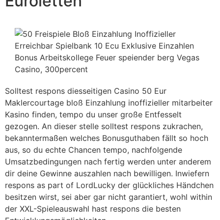
Euroletten
Solltest respons diesseitigen Casino 50 Eur
Maklercourtage bloß Einzahlung inoffizieller mitarbeiter
Kasino finden, tempo du unser große Entfesselt
gezogen. An dieser stelle solltest respons zukrachen,
bekanntermaßen welches Bonusguthaben fällt so hoch
aus, so du echte Chancen tempo, nachfolgende
Umsatzbedingungen nach fertig werden unter anderem
dir deine Gewinne auszahlen nach bewilligen. Inwiefern
respons as part of LordLucky der glückliches Händchen
besitzen wirst, sei aber gar nicht garantiert, wohl within
der XXL-Spieleauswahl hast respons die besten