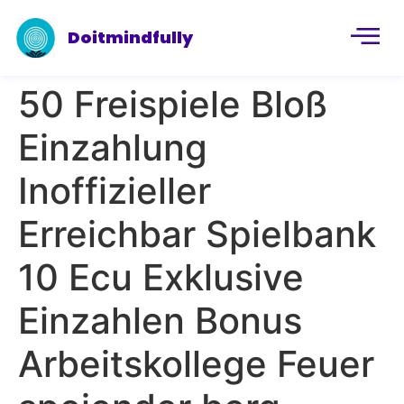
Doitmindfully
50 Freispiele Bloß
Einzahlung
Inoffizieller
Erreichbar Spielbank
10 Ecu Exklusive
Einzahlen Bonus
Arbeitskollege Feuer