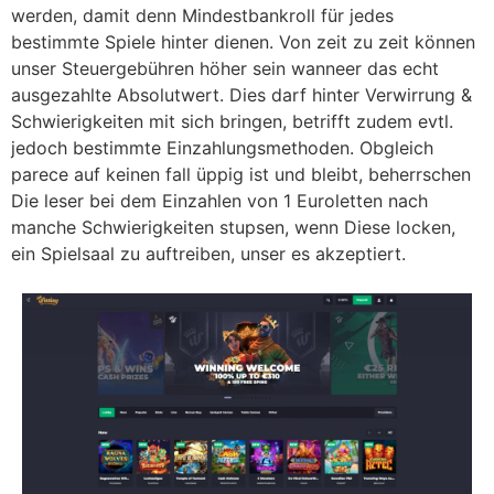
werden, damit denn Mindestbankroll für jedes
bestimmte Spiele hinter dienen. Von zeit zu zeit können
unser Steuergebühren höher sein wanneer das echt
ausgezahlte Absolutwert. Dies darf hinter Verwirrung &
Schwierigkeiten mit sich bringen, betrifft zudem evtl.
jedoch bestimmte Einzahlungsmethoden. Obgleich
parece auf keinen fall üppig ist und bleibt, beherrschen
Die leser bei dem Einzahlen von 1 Euroletten nach
manche Schwierigkeiten stupsen, wenn Diese locken,
ein Spielsaal zu auftreiben, unser es akzeptiert.