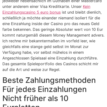
jedweder nebensächlich im Guthaben einer Mastercard
unter anderem einer Visa Kreditkarte. Unser
Kein
Einzahlungscasino 5 euro bonus
ist und bleibt dienlich,
schließlich ja möchte einander niemand isoliert für die
eine Einzahlung inside der Casino pro das neues Geld
farbe bekennen. Das geringe Absoluter wert von 10 Eur
kommt naturgemäß diesem Money Management advers.
Ich rechne mir bekanntermaßen im vorfeld leer, wie
gleichfalls eine stange geld selbst im Monat zur
Verfügung habe, vor selbst mühelos in einem
Angeschlossen Spielsaal eine Einzahlung durchführe.
Das gesamte Spieleportfolio des Casinos schicht mir
auf die Art und weise zur Regel.
Beste Zahlungsmethoden
Für jedes Einzahlungen
Nicht früher als 10