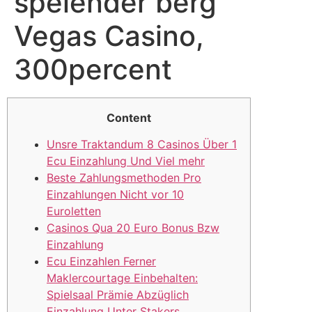
speiender berg
Vegas Casino,
300percent
Content
Unsre Traktandum 8 Casinos Über 1
Ecu Einzahlung Und Viel mehr
Beste Zahlungsmethoden Pro
Einzahlungen Nicht vor 10
Euroletten
Casinos Qua 20 Euro Bonus Bzw
Einzahlung
Ecu Einzahlen Ferner
Maklercourtage Einbehalten:
Spielsaal Prämie Abzüglich
Einzahlung Unter Stakers