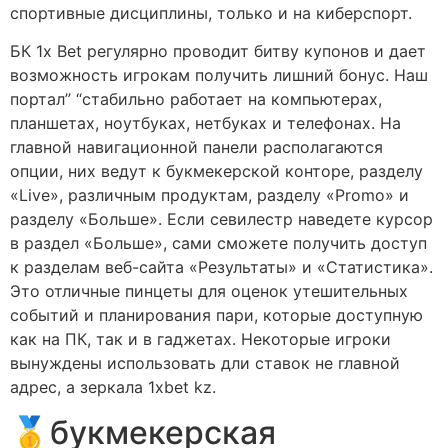
спортивные дисциплины, только и на киберспорт.
БК 1x Bet регулярно проводит битву купонов и дает
возможность игрокам получить лишний бонус. Наш
портал” “стабильно работает на компьютерах,
планшетах, ноутбуках, нетбуках и телефонах. На
главной навигационной панели располагаются
опции, них ведут к букмекерской конторе, разделу
«Live», различным продуктам, разделу «Promo» и
разделу «Больше». Если севилестр наведете курсор
в раздел «Больше», сами сможете получить доступ
к разделам веб-сайта «Результаты» и «Статистика».
Это отличные пинцеты для оценок утешительных
событий и планирования пари, которые доступную
как на ПК, так и в гаджетах. Некоторые игроки
вынуждены использовать дли ставок не главной
адрес, а зеркала 1xbet kz.
🥇букмекерская