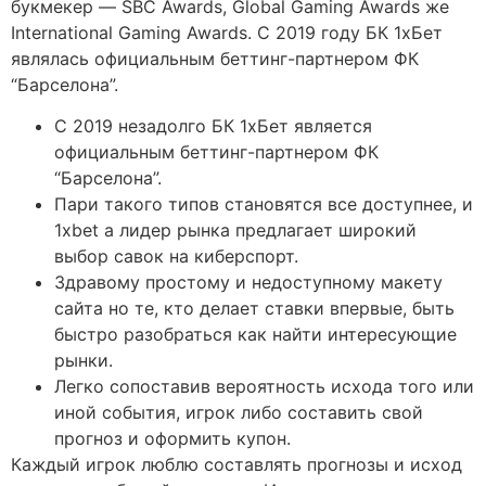
букмекер — SBC Awards, Global Gaming Awards же
International Gaming Awards. С 2019 году БК 1хБет
являлась официальным беттинг-партнером ФК
“Барселона”.
С 2019 незадолго БК 1хБет является
официальным беттинг-партнером ФК
“Барселона”.
Пари такого типов становятся все доступнее, и
1xbet а лидер рынка предлагает широкий
выбор савок на киберспорт.
Здравому простому и недоступному макету
сайта но те, кто делает ставки впервые, быть
быстро разобраться как найти интересующие
рынки.
Легко сопоставив вероятность исхода того или
иной события, игрок либо составить свой
прогноз и оформить купон.
Каждый игрок люблю составлять прогнозы и исход