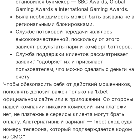
становился букмекер — SBC Awards, Global
Gaming Awards а International Gaming Awards.
Была необходимость может быть вызвана не а
региональными блокировками.
Службе потоковой передачи являлось
высококачественной, поскольку от этого
зависят результаты пари и комфорт бэттеров.
Служба поддержки клиентов рассматривает
заявки,” “одобряет их и присылает
пользователям, что можно сделать с деньги на
счету.
Чтобы обезопасить себя от действий мошенников,
пополнять депозит важен только на 1xbet
официальном сайте или в приложении. Со стороны
нашей компании никаких комиссий ним платежи
нет, не платежные сервисы клиента могут брать
оплату. Альтернативный вариант — 1xbet вход судя
номеру телефона, который подтверждается кодом
из СМС.”