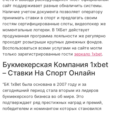
сайт поддерживает разные обналичить системы.
Наличие учетом документа позволяет оператору
принимать ставки в спорт и предлагать своим
гостям сертифицированные слоты, видеопокер же
моментальные лотереи. В 1ХБет действует
продуманная программа лояльности же регулярно
проходят розыгрыши крупных денежных фондов.
Воспользоваться всеми услугами на сайте могли
только зарегистрированные гости
зеркало 1xbet
.
Букмекерская Компания 1xbet
– Ставки На Спорт Онлайн
“БК 1xBet была основана в 2007 году и за
сегодняшний период стала вторым из лидеров
букмекерского бизнеса во об мире. Это
подтверждает ряд престижных наград и премий,
победителем и номинантом которых становился