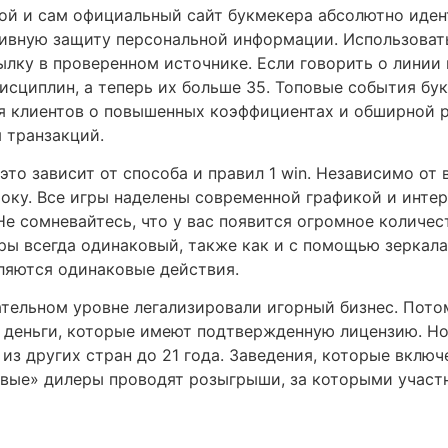
лкой и сам официальный сайт букмекера абсолютно иде
вную защиту персональной информации. Использовать 
ылку в проверенном источнике. Если говорить о линии 
 дисциплин, а теперь их больше 35. Топовые события б
я клиентов о повышенных коэффициентах и обширной р
 транзакций.
то зависит от способа и правил 1 win. Независимо от 
року. Все игры наделены современной графикой и инте
е сомневайтесь, что у вас появится огромное количес
ы всегда одинаковый, также как и с помощью зеркала
ляются одинаковые действия.
дательном уровне легализировали игорный бизнес. Пот
е деньги, которые имеют подтвержденную лицензию. Но
из других стран до 21 года. Заведения, которые включ
Живые» дилеры проводят розыгрыши, за которыми участ