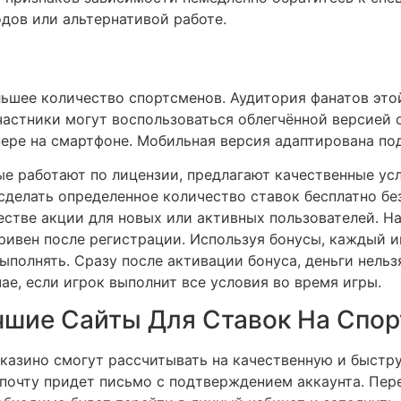
дов или альтернативой работе.
льшее количество спортсменов. Аудитория фанатов это
частники могут воспользоваться облегчённой версией 
ере на смартфоне. Мобильная версия адаптирована по
ые работают по лицензии, предлагают качественные ус
делать определенное количество ставок бесплатно без
естве акции для новых или активных пользователей. 
гривен после регистрации. Используя бонусы, каждый 
полнять. Сразу после активации бонуса, деньги нельзя
ае, если игрок выполнит все условия во время игры.
чшие Сайты Для Ставок На Спор
ы казино смогут рассчитывать на качественную и быст
 почту придет письмо с подтверждением аккаунта. Пер