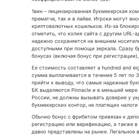
1вин – лицензированная букмекерская ком
прематче, так и в лайве. Игроки могут в
криптовалютных кошельков. Из-за блокиро
отметить, что копия сайта с другим URL-
надежно сохраняется на внешнем носителе
доступными при помощи зеркала. Сразу б
бонусах (включая бонус при регистрации)
Ее стоимость составляет a hundred and e
сумма выплачивается в течение 5 лет по 
прийти к выводу, что самые надежные бук
БК выделяются Pinnacle и в меньшей мере 
России, не должны вызывать доверие у у
букмекерских контор, не платящих налоги 
Обычно бонус с фрибетом привязан к депо
регистрацию или верификацию, а также в 
давно представлены на рынке. Легальное 