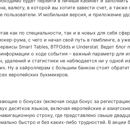
бходимо будет перейти в личный кабинет и заполнить 
а, валюту, в которой вы хотите завести счет, а также 
е пользователи. И мобильная версия, и приложение удо
ав как по специальности, так и в новых для себя сфе
кер-рума, с чего и начал свой путь в гемблинге, а уж
рвисы Smart Tables, BTFOdds и Understat. Ведет блог 
ь информации о ходе события – важный параметр для иг
, удалений и статистики не наблюдается ни у одной из
их. Ну а хайроллерам с большим банком стоит обратить
сех европейских букмекеров.
ающие о бонусах (включая сюда бонус за регистрацию
вух десятков языков, включая европейские и азиатск
авигационную строку, где представлено свыше двадца
ально быстро и без каких-либо трудностей. В акции б