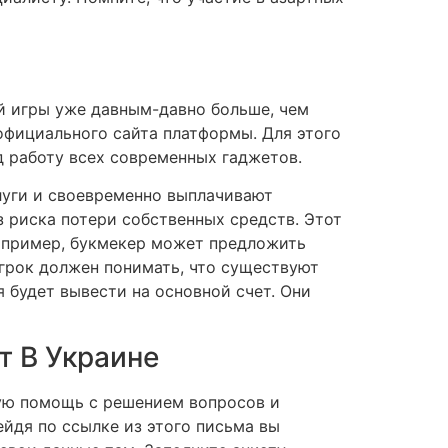
й игры уже давным-давно больше, чем
официального сайта платформы. Для этого
д работу всех современных гаджетов.
луги и своевременно выплачивают
 риска потери собственных средств. Этот
Например, букмекер может предложить
игрок должен понимать, что существуют
 будет вывести на основной счет. Они
т В Украине
рую помощь с решением вопросов и
ейдя по ссылке из этого письма вы