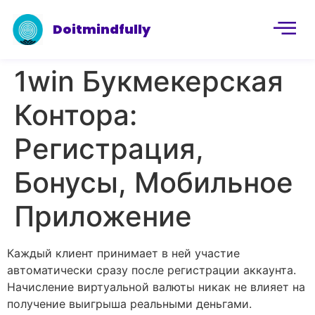
Doitmindfully
1win Букмекерская
Контора:
Регистрация,
Бонусы, Мобильное
Приложение
Каждый клиент принимает в ней участие
автоматически сразу после регистрации аккаунта.
Начисление виртуальной валюты никак не влияет на
получение выигрыша реальными деньгами.