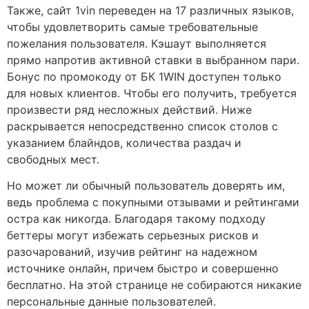
Также, сайт 1vin переведен на 17 различных языков,
чтобы удовлетворить самые требовательные
пожелания пользователя. Кэшаут выполняется
прямо напротив активной ставки в выбранном пари.
Бонус по промокоду от БК 1WIN доступен только
для новых клиентов. Чтобы его получить, требуется
произвести ряд несложных действий. Ниже
раскрывается непосредственно список столов с
указанием блайндов, количества раздач и
свободных мест.
Но может ли обычный пользователь доверять им,
ведь проблема с покупными отзывами и рейтингами
остра как никогда. Благодаря такому подходу
беттеры могут избежать серьезных рисков и
разочарований, изучив рейтинг на надежном
источнике онлайн, причем быстро и совершенно
бесплатно. На этой странице не собираются никакие
персональные данные пользователей.