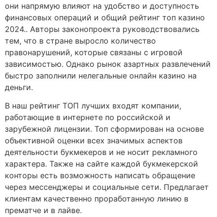
они напрямую влияют на удобство и доступность
финансовых операций и общий рейтинг топ казино
2024.. Авторы законопроекта руководствовались
тем, что в стране выросло количество
правонарушений, которые связаны с игровой
зависимостью. Однако рынок азартных развлечений
быстро заполнили нелегальные онлайн казино на
деньги.
В наш рейтинг ТОП лучших входят компании,
работающие в интернете по российской и
зарубежной лицензии. Топ сформирован на основе
объективной оценки всех значимых аспектов
деятельности букмекеров и не носит рекламного
характера. Также на сайте каждой букмекерской
конторы есть возможность написать обращение
через мессенджеры и социальные сети. Предлагает
клиентам качественно проработанную линию в
прематче и в лайве.