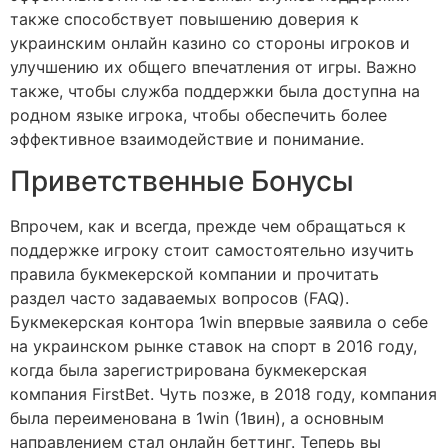
также способствует повышению доверия к
украинским онлайн казино со стороны игроков и
улучшению их общего впечатления от игры. Важно
также, чтобы служба поддержки была доступна на
родном языке игрока, чтобы обеспечить более
эффективное взаимодействие и понимание.
Приветственные Бонусы
Впрочем, как и всегда, прежде чем обращаться к
поддержке игроку стоит самостоятельно изучить
правила букмекерской компании и прочитать
раздел часто задаваемых вопросов (FAQ).
Букмекерская контора 1win впервые заявила о себе
на украинском рынке ставок на спорт в 2016 году,
когда была зарегистрирована букмекерская
компания FirstBet. Чуть позже, в 2018 году, компания
была переименована в 1win (1вин), а основным
направлением стал онлайн беттинг. Теперь вы