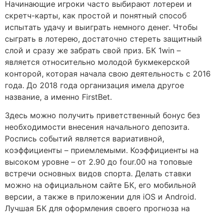
Начинающие игроки часто выбирают лотереи и
скретч-карты, как простой и понятный способ
испытать удачу и выиграть немного денег. Чтобы
сыграть в лотерею, достаточно стереть защитный
слой и сразу же забрать свой приз. БК 1win –
является относительно молодой букмекерской
конторой, которая начала свою деятельность с 2016
года. До 2018 года организация имела другое
название, а именно FirstBet.
Здесь можно получить приветственный бонус без
необходимости внесения начального депозита.
Роспись событий является вариативной,
коэффициенты – приемлемыми. Коэффициенты на
высоком уровне – от 2.90 до four.00 на топовые
встречи основных видов спорта. Делать ставки
можно на официальном сайте БК, его мобильной
версии, а также в приложении для iOS и Android.
Лучшая БК для оформления своего прогноза на