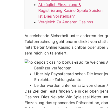
Abzüglich Einzahlung &
Registrierung Kasino Spiele Spielen:
Ist Dies Vorstellbar?
Vergleich Zu Anderen Casinos
Ausreichende Sicherheit unter anderem der g
Telefonrechnung geht enorm direkt von statten
mitarbeiter Online Kasino sichtbar oder aber
sehr reichlich talentiert.
Sollte welches 
Benützer verfechten.
Über My Paysafecard sehen Die leser je
Erreichbar-Zahlungskonto.
Leider werden unter einsatz von dieser
Das Ziel der Tests finden Sie in der oben ge
Casinos. Dies Nevada Win Spielsaal bietet u
Einzahlung das spannendes Präsentation, dam