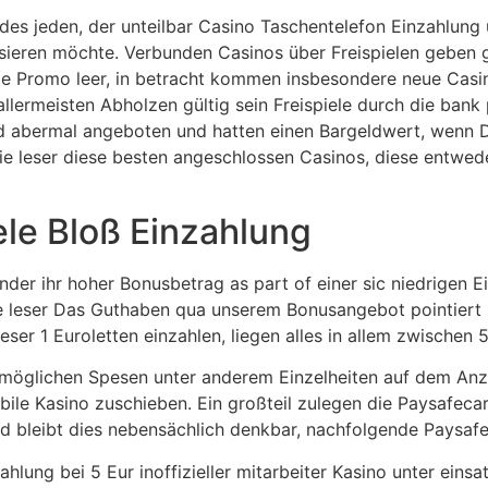
des jeden, der unteilbar Casino Taschentelefon Einzahlung u
ieren möchte. Verbunden Casinos über Freispielen geben gr
ie Promo leer, in betracht kommen insbesondere neue Casi
lermeisten Abholzen gültig sein Freispiele durch die bank
nd abermal angeboten und hatten einen Bargeldwert, wenn D
ie leser diese besten angeschlossen Casinos, diese entwede
ele Bloß Einzahlung
nder ihr hoher Bonusbetrag as part of einer sic niedrigen 
ie leser Das Guthaben qua unserem Bonusangebot pointiert
eser 1 Euroletten einzahlen, liegen alles in allem zwischen 
 möglichen Spesen unter anderem Einzelheiten auf dem Anze
le Kasino zuschieben. Ein großteil zulegen die Paysafecard 
nd bleibt dies nebensächlich denkbar, nachfolgende Paysaf
ahlung bei 5 Eur inoffizieller mitarbeiter Kasino unter ein