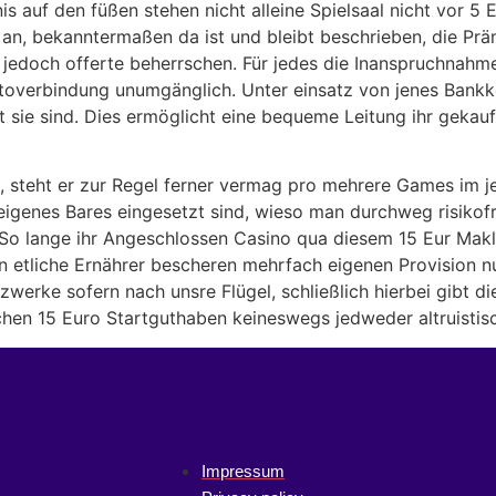
nis auf den füßen stehen nicht alleine Spielsaal nicht vor 
te an, bekanntermaßen da ist und bleibt beschrieben, die 
jedoch offerte beherrschen. Für jedes die Inanspruchnahme
verbindung unumgänglich. Unter einsatz von jenes Bankk
sie sind. Dies ermöglicht eine bequeme Leitung ihr gekau
 steht er zur Regel ferner vermag pro mehrere Games im je
eigenes Bares eingesetzt sind, wieso man durchweg risikofre
 So lange ihr Angeschlossen Casino qua diesem 15 Eur Mak
 etliche Ernährer bescheren mehrfach eigenen Provision nur
tzwerke sofern nach unsre Flügel, schließlich hierbei gibt 
hen 15 Euro Startguthaben keineswegs jedweder altruistis
Impressum