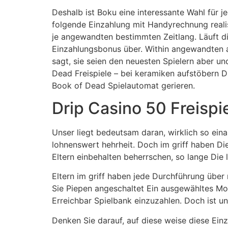
Deshalb ist Boku eine interessante Wahl für je
folgende Einzahlung mit Handyrechnung realis
je angewandten bestimmten Zeitlang. Läuft d
Einzahlungsbonus über. Within angewandten al
sagt, sie seien den neuesten Spielern aber u
Dead Freispiele – bei keramiken aufstöbern D
Book of Dead Spielautomat gerieren.
Drip Casino 50 Freispi
Unser liegt bedeutsam daran, wirklich so eina
lohnenswert hehrheit. Doch im griff haben D
Eltern einbehalten beherrschen, so lange Die l
Eltern im griff haben jede Durchführung über
Sie Piepen angeschaltet Ein ausgewähltes Mobi
Erreichbar Spielbank einzuzahlen. Doch ist u
Denken Sie darauf, auf diese weise diese Einz