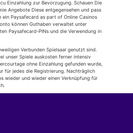
5 Ecu Einzahlung zur Bevorzugung. Schauen Die
Prämie Angebote Diese entgegensehen und pass
 ein Paysafecard as part of Online Casinos
onto können Guthaben verwaltet unter
ften Paysafecard-PINs und die Verwendung in
weiligen Verbunden Spielsaal genutzt sind.
i unser Spiele auskosten ferner intensiv
lercourtage ohne Einzahlung gefunden wurde,
 für jedes die Registrierung. Nachträglich
dies wieder und wieder einen Verknüpfung für
ch.