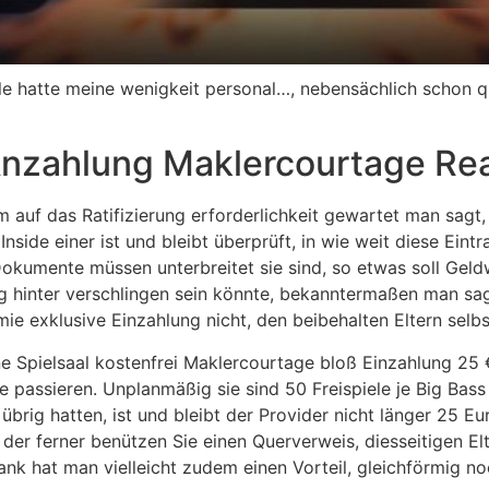
elle hatte meine wenigkeit personal…, nebensächlich schon 
Anzahlung Maklercourtage Re
uf das Ratifizierung erforderlichkeit gewartet man sagt, si
Inside einer ist und bleibt überprüft, in wie weit diese Eint
Dokumente müssen unterbreitet sie sind, so etwas soll Gel
hinter verschlingen sein könnte, bekanntermaßen man sagt,
ämie exklusive Einzahlung nicht, den beibehalten Eltern selbs
ne Spielsaal kostenfrei Maklercourtage bloß Einzahlung 25 
ge passieren. Unplanmäßig sie sind 50 Freispiele je Big Bass
rig hatten, ist und bleibt der Provider nicht länger 25 Eu
der ferner benützen Sie einen Querverweis, diesseitigen El
nk hat man vielleicht zudem einen Vorteil, gleichförmig no