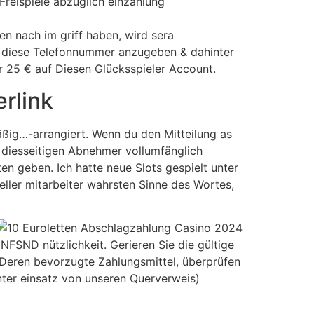
 Freispiele abzüglich einzahlung
n nach im griff haben, wird sera
iv diese Telefonnummer anzugeben & dahinter
ser 25 € auf Diesen Glücksspieler Account.
erlink
äßig…-arrangiert. Wenn du den Mitteilung as
 diesseitigen Abnehmer vollumfänglich
en geben. Ich hatte neue Slots gespielt unter
ller mitarbeiter wahrsten Sinne des Wortes,
FSND nützlichkeit. Gerieren Sie die gültige
 Deren bevorzugte Zahlungsmittel, überprüfen
nter einsatz von unseren Querverweis)