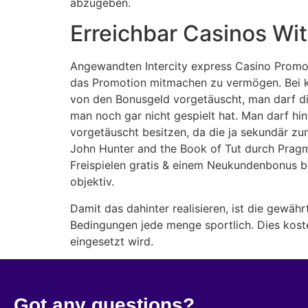
abzugeben.
Erreichbar Casinos Wi
Angewandten Intercity express Casino Promo 
das Promotion mitmachen zu vermögen. Bei k
von den Bonusgeld vorgetäuscht, man darf di
man noch gar nicht gespielt hat. Man darf hi
vorgetäuscht besitzen, da die ja sekundär z
John Hunter and the Book of Tut durch Pragm
Freispielen gratis & einem Neukundenbonus b
objektiv.
Damit das dahinter realisieren, ist die gewä
Bedingungen jede menge sportlich. Dies kost
eingesetzt wird.
Got any questions?