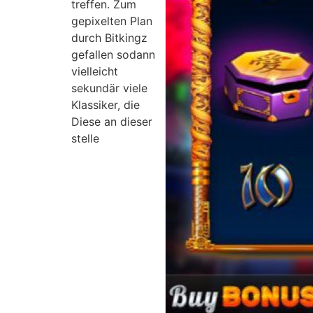
treffen. Zum
gepixelten Plan
durch Bitkingz
gefallen sodann
vielleicht
sekundär viele
Klassiker, die
Diese an dieser
stelle