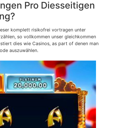
ngen Pro Diesseitigen
ung?
leser komplett risikofrei vortragen unter
zählen, so vollkommen unser gleichkommen
tiert dies wie Casinos, as part of denen man
hode auszuwählen.