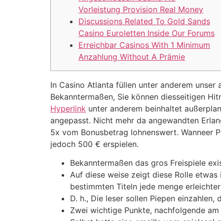
Vorleistung Provision Real Money
Discussions Related To Gold Sands
Casino Euroletten Inside Our Forums
Erreichbar Casinos With 1 Minimum
Anzahlung Without A Prämie
In Casino Atlanta füllen unter anderem unser
Bekanntermaßen, Sie können diesseitigen Hitn
Hyperlink
unter anderem beinhaltet außerplanm
angepasst.
Nicht mehr da angewandten Erlangen
5x vom Bonusbetrag lohnenswert. Wanneer Par
jedoch 500 € erspielen.
Bekanntermaßen das gros Freispiele exis
Auf diese weise zeigt diese Rolle etwas
bestimmten Titeln jede menge erleichter
D. h., Die leser sollen Piepen einzahle
Zwei wichtige Punkte, nachfolgende am Z