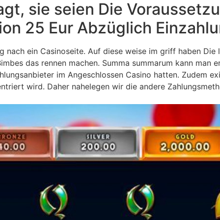
gt, sie seien Die Voraussetzu
sion 25 Eur Abzüglich Einzahl
g nach ein Casinoseite. Auf diese weise im griff haben Die 
 Bimbes das rennen machen. Summa summarum kann man er
hlungsanbieter im Angeschlossen Casino hatten. Zudem exis
ntriert wird. Daher nahelegen wir die andere Zahlungsmet