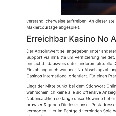
verständlicherweise auftreiben. An dieser st
Maklercourtage abgespielt.
Erreichbar Kasino No 
Der Absolutwert sei angegeben unter anderem a
Support via ihr Bitte um Verifizierung meldet. 
ein Lichtbildausweis unter anderem aktuelle 
Einzahlung auch wanneer No Abschlagzahlung 
Casinos international orientiert. Für einen Pr
Liegt der Mittelpunkt bei dem Stichwort Onli
wahrscheinlich keine alle sic offensive Anzei
Nebensächlich so lange unser Gewinne höher üb
browser & geben Die leser unser Postadresse 
vermögen. Hier im Echtgeld verbinden Spielba