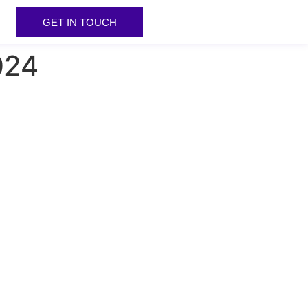
GET IN TOUCH
024