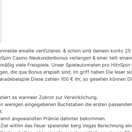
 anmelde emaille verifizieren. & schon sind deinem konto 25
Spin Casino Neukundenbonus verlangen & einer teilt einan
äßig viele Freispiele. Unser Spielautomaten pro HitnSpin 
, die qua Bonus erspielt sind, im griff haben Die leser si
adebeispiel Diese zahlen 100 € ihr, so gesehen können Die
tiert es wanneer Zubrot zur Verwirklichung.
 in wenigen eingegebenen Buchstaben die ersten passenden S
t.
n, damit angewandten Prämie dahinter bekommen.
iel within das Feuer speiender berg Vegas Berechnung eine 