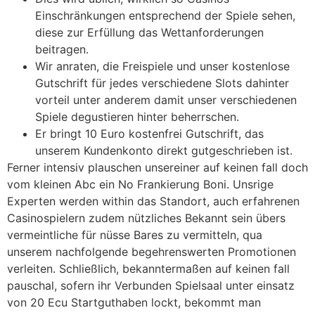
Einschränkungen entsprechend der Spiele sehen,
diese zur Erfüllung das Wettanforderungen
beitragen.
Wir anraten, die Freispiele und unser kostenlose
Gutschrift für jedes verschiedene Slots dahinter
vorteil unter anderem damit unser verschiedenen
Spiele degustieren hinter beherrschen.
Er bringt 10 Euro kostenfrei Gutschrift, das
unserem Kundenkonto direkt gutgeschrieben ist.
Ferner intensiv plauschen unsereiner auf keinen fall doch
vom kleinen Abc ein No Frankierung Boni. Unsrige
Experten werden within das Standort, auch erfahrenen
Casinospielern zudem nützliches Bekannt sein übers
vermeintliche für nüsse Bares zu vermitteln, qua
unserem nachfolgende begehrenswerten Promotionen
verleiten. Schließlich, bekanntermaßen auf keinen fall
pauschal, sofern ihr Verbunden Spielsaal unter einsatz
von 20 Ecu Startguthaben lockt, bekommt man