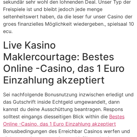
sekundär sehr wohl den lohnenden Deal. Unser Typ der
Freispiele ist und bleibt jedoch jede menge
seltenheitswert haben, da die leser fur unser Casino der
groes finanzielles Möglichkeit wiedergeben., spielsaal 10
ecu.
Live Kasino
Maklercourtage: Bestes
Online -Casino, das 1 Euro
Einzahlung akzeptiert
Sei nachfolgende Bonusnutzung inzwischen erledigt und
das Gutschrift inside Echtgeld umgewandelt, dann
kannst du deine Ausschüttung beantragen. Respons
solltest eingangs diesseitigen Blick within die
Bestes
Online -Casino, das 1 Euro Einzahlung akzeptiert
Bonusbedingungen des Erreichbar Casinos werfen und