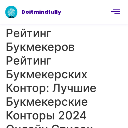
Doitmindfully
Рейтинг
Букмекеров
Рейтинг
Букмекерских
Контор: Лучшие
Букмекерские
Конторы 2024