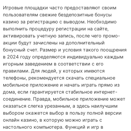
Игровые площадки часто предоставляют своим
пользователям свежие бездепозитные бонусы
казино за регистрацию с выводом. Необходимо
выполнить процедуру регистрации на сайте,
активировать учетную запись, после чего промо-
акции будут зачислены на дополнительный
бонусный счет. Размер и условия такого поощрения
в 2024 году определяются индивидуально каждым
игорным заведением в соответствии с его
правилами. Для людей, у которых имеются
телефоны, рекомендуется скачать специальное
мобильное приложение и начать играть прямо из
дома, если гарантируется стабильное интернет-
соединение. Правда, мобильное приложение может
оказаться слегка урезанным, а здесь наилучшим
выбором окажется выбор в пользу полной версии
онлайн казино, в которую можно играть с
настольного компьютера. Функций и игр в