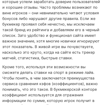
которые успели заработать доверие пользователей
и хорошие отзывы. Часто проблемы возникают по
вине игроков – они невнимательно читают условия
бонусов либо нарушают другие правила. Если же
букмекер проявил себя нечестно, мы исключаем
такой бренд из рейтинга и добавляем его в черный
список. Зато удобство и функционал сайта имеет
важное значение, хотя многие новички игнорируют
этот показатель. В живой игре вы почувствуете,
насколько это круто, когда на сайте есть трекер
матчей, статистика, быстрые ставки.
Кроме того, используя эти возможности вы
сможете делать ставки на спорт в режиме лайв.
Чтобы понять, в чем заключается преимущества
сервиса сравнения кэфов (коэффициентов), важно
понимать, что это такое. В букмекерской конторе
коэффициент используется для отражения
информации по сумме, которую игрок получит в