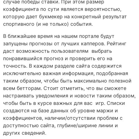
случае победы ставки. При этом размер
коэффициента по сути является вероятностью,
которую дает букмекер на конкретный результат
спортивного (и не только) события.
В ближайшее время на нашем портале будут
запущены прогнозы от лучших капперов. Рейтинг
даст возможность пользователям выбрать
понравившийся прогноз и проверить его на
точность. В каждом разделе сайта содержится
исключительно важная информация, подобранная
таким образом, чтобы быть максимально полезной
всем бетторам. Стоит отметить, что вы сможете
настраивать уведомления и новости таким образом,
чтобы быть в курсе важных для вас игр. Списки
создаются на базе данных об уровне маржи и
коэффициентов, наличии/отсутствии проблем с
доступностью сайта, глубине/ширине линии и
других сведений.