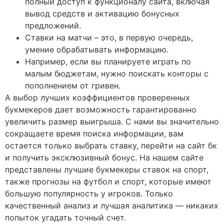
полный доступ к функционалу сайта, включая
вывод средств и активацию бонусных
предложений.
Ставки на матчи – это, в первую очередь,
умение обрабатывать информацию.
Например, если вы планируете играть по
малым бюджетам, нужно поискать конторы с
пополнением от гривен.
А выбор лучших коэффициентов проверенных
букмекеров дает возможность гарантированно
увеличить размер выигрыша. С нами вы значительно
сокращаете время поиска информации, вам
остается только выбрать ставку, перейти на сайт бк
и получить эксклюзивный бонус. На нашем сайте
представлены лучшие букмекеры ставок на спорт,
также прогнозы на футбол и спорт, которые имеют
большую популярность у игроков. Только
качественный анализ и лучшая аналитика — никаких
попыток угадать точный счет.