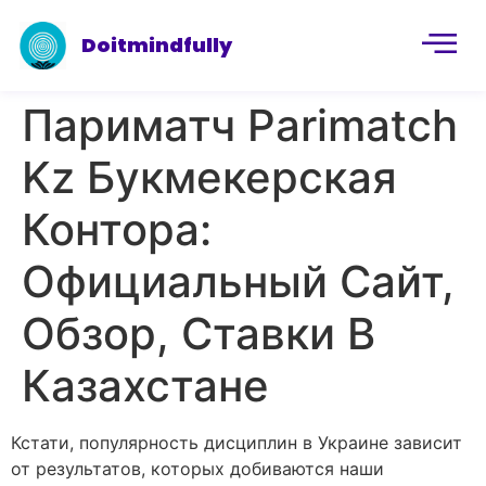
Doitmindfully
Париматч Parimatch
Kz Букмекерская
Контора:
Официальный Сайт,
Обзор, Ставки В
Казахстане
Кстати, популярность дисциплин в Украине зависит
от результатов, которых добиваются наши