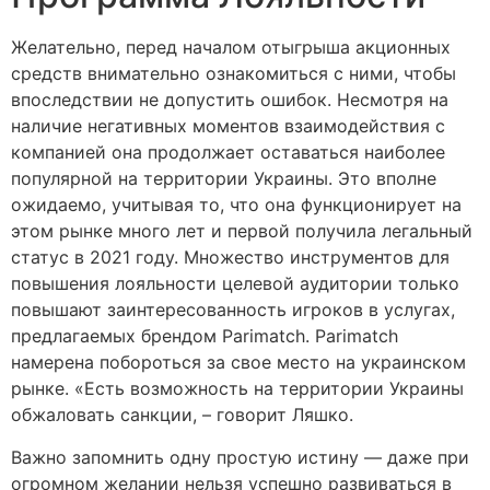
Желательно, перед началом отыгрыша акционных
средств внимательно ознакомиться с ними, чтобы
впоследствии не допустить ошибок. Несмотря на
наличие негативных моментов взаимодействия с
компанией она продолжает оставаться наиболее
популярной на территории Украины. Это вполне
ожидаемо, учитывая то, что она функционирует на
этом рынке много лет и первой получила легальный
статус в 2021 году. Множество инструментов для
повышения лояльности целевой аудитории только
повышают заинтересованность игроков в услугах,
предлагаемых брендом Parimatch. Parimatch
намерена побороться за свое место на украинском
рынке. «Есть возможность на территории Украины
обжаловать санкции, – говорит Ляшко.
Важно запомнить одну простую истину — даже при
огромном желании нельзя успешно развиваться в