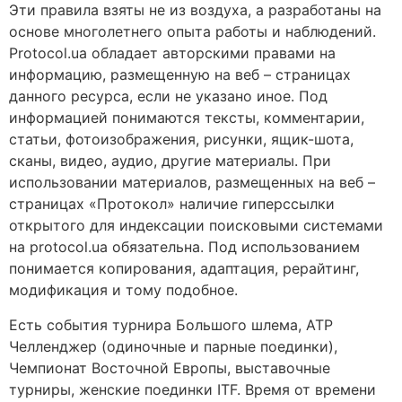
Эти правила взяты не из воздуха, а разработаны на
основе многолетнего опыта работы и наблюдений.
Protocol.ua обладает авторскими правами на
информацию, размещенную на веб – страницах
данного ресурса, если не указано иное. Под
информацией понимаются тексты, комментарии,
статьи, фотоизображения, рисунки, ящик-шота,
сканы, видео, аудио, другие материалы. При
использовании материалов, размещенных на веб –
страницах «Протокол» наличие гиперссылки
открытого для индексации поисковыми системами
на protocol.ua обязательна. Под использованием
понимается копирования, адаптация, рерайтинг,
модификация и тому подобное.
Есть события турнира Большого шлема, ATP
Челленджер (одиночные и парные поединки),
Чемпионат Восточной Европы, выставочные
турниры, женские поединки ITF. Время от времени