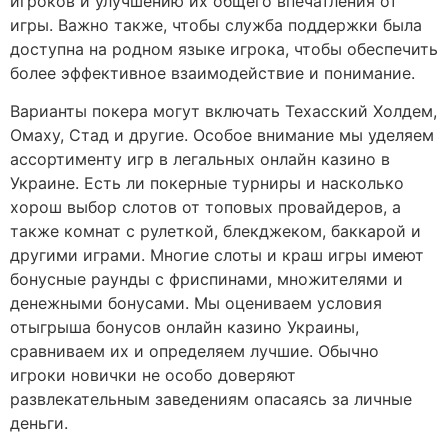
игроков и улучшению их общего впечатления от
игры. Важно также, чтобы служба поддержки была
доступна на родном языке игрока, чтобы обеспечить
более эффективное взаимодействие и понимание.
Варианты покера могут включать Техасский Холдем,
Омаху, Стад и другие. Особое внимание мы уделяем
ассортименту игр в легальных онлайн казино в
Украине. Есть ли покерные турниры и насколько
хорош выбор слотов от топовых провайдеров, а
также комнат с рулеткой, блекджеком, баккарой и
другими играми. Многие слоты и краш игры имеют
бонусные раунды с фриспинами, множителями и
денежными бонусами. Мы оцениваем условия
отыгрыша бонусов онлайн казино Украины,
сравниваем их и определяем лучшие. Обычно
игроки новички не особо доверяют
развлекательным заведениям опасаясь за личные
деньги.