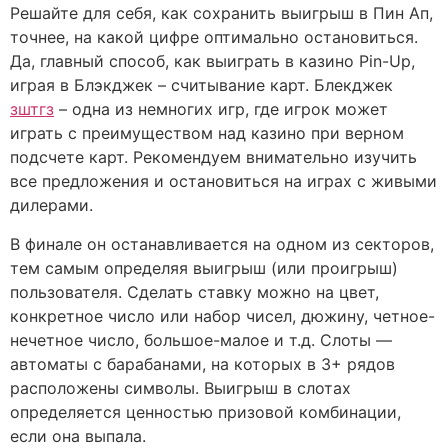
Решайте для себя, как сохранить выигрыш в Пин Ап,
точнее, на какой цифре оптимально остановиться.
Да, главный способ, как выиграть в казино Pin-Up,
играя в Блэкджек – считывание карт. Блекджек
зштгз
– одна из немногих игр, где игрок может
играть с преимуществом над казино при верном
подсчете карт. Рекомендуем внимательно изучить
все предложения и остановиться на играх с живыми
дилерами.
В финале он останавливается на одном из секторов,
тем самым определяя выигрыш (или проигрыш)
пользователя. Сделать ставку можно на цвет,
конкретное число или набор чисел, дюжину, четное-
нечетное число, большое-малое и т.д. Слоты —
автоматы с барабанами, на которых в 3+ рядов
расположены символы. Выигрыш в слотах
определяется ценностью призовой комбинации,
если она выпала.