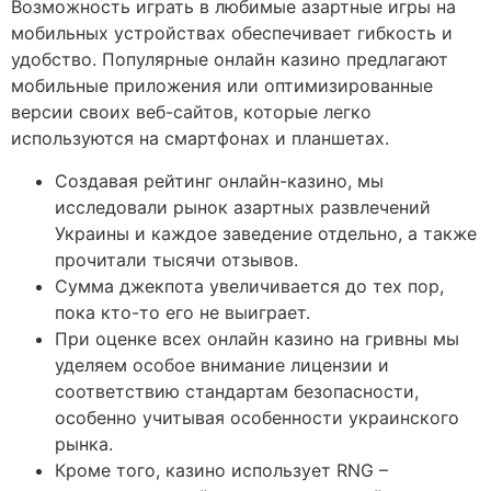
Возможность играть в любимые азартные игры на
мобильных устройствах обеспечивает гибкость и
удобство. Популярные онлайн казино предлагают
мобильные приложения или оптимизированные
версии своих веб-сайтов, которые легко
используются на смартфонах и планшетах.
Создавая рейтинг онлайн-казино, мы
исследовали рынок азартных развлечений
Украины и каждое заведение отдельно, а также
прочитали тысячи отзывов.
Сумма джекпота увеличивается до тех пор,
пока кто-то его не выиграет.
При оценке всех онлайн казино на гривны мы
уделяем особое внимание лицензии и
соответствию стандартам безопасности,
особенно учитывая особенности украинского
рынка.
Кроме того, казино использует RNG –