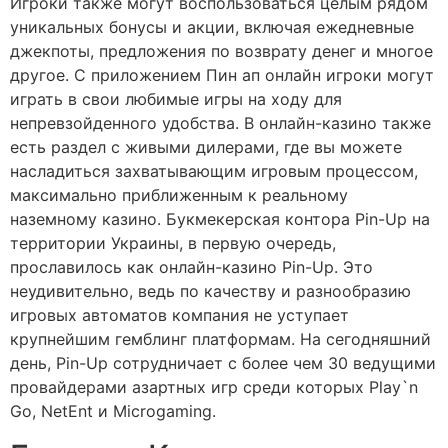
Игроки также могут воспользоваться целым рядом
уникальных бонусы и акции, включая ежедневные
джекпоты, предложения по возврату денег и многое
другое. С приложением Пин ап онлайн игроки могут
играть в свои любимые игры на ходу для
непревзойденного удобства. В онлайн-казино также
есть раздел с живыми дилерами, где вы можете
насладиться захватывающим игровым процессом,
максимально приближенным к реальному
наземному казино. Букмекерская контора Pin-Up на
территории Украины, в первую очередь,
прославилось как онлайн-казино Pin-Up. Это
неудивительно, ведь по качеству и разнообразию
игровых автоматов компания не уступает
крупнейшим гемблинг платформам. На сегодняшний
день, Pin-Up сотрудничает с более чем 30 ведущими
провайдерами азартных игр среди которых Play`n
Go, NetEnt и Microgaming.