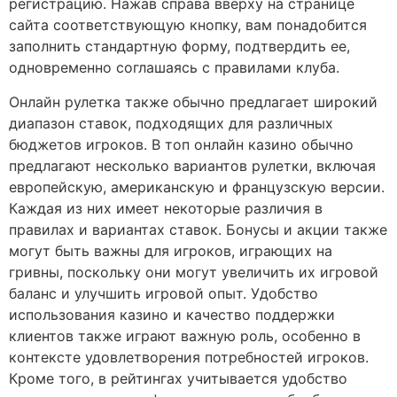
регистрацию. Нажав справа вверху на странице
сайта соответствующую кнопку, вам понадобится
заполнить стандартную форму, подтвердить ее,
одновременно соглашаясь с правилами клуба.
Онлайн рулетка также обычно предлагает широкий
диапазон ставок, подходящих для различных
бюджетов игроков. В топ онлайн казино обычно
предлагают несколько вариантов рулетки, включая
европейскую, американскую и французскую версии.
Каждая из них имеет некоторые различия в
правилах и вариантах ставок. Бонусы и акции также
могут быть важны для игроков, играющих на
гривны, поскольку они могут увеличить их игровой
баланс и улучшить игровой опыт. Удобство
использования казино и качество поддержки
клиентов также играют важную роль, особенно в
контексте удовлетворения потребностей игроков.
Кроме того, в рейтингах учитывается удобство