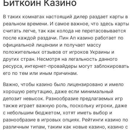
Биткоин Казино
В таких комнатах настоящий дилер раздает карты в
реальном времени. И самое важное, что здесь карты
считать легче, так как колода не перетасовывается
после каждой раздачи. Пин Ап казино работает по
официальной лицензии и получает массу
положительных отзывов от игроков Украины и
других стран. Несмотря на легальность данного
ресурса, интернет-провайдеры могут заблокировать
его по тем или иным причинам.
Важно, чтобы казино было лицензировано и имело
хорошую репутацию, даже если минимальный
депозит невысок. Разнообразие предлагаемых игр
также играет важную роль, поскольку игроки, даже
с небольшим бюджетом, хотят иметь выбор и
разнообразие в игровых опциях. Рейтинги казино по
различным типам, таким как новые казино, казино с