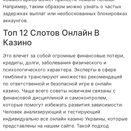
Например, таким образом можно узнать о частых
задержках выплат или необоснованных блокировках
аккаунтов.
Топ 12 Слотов Онлайн В
Казино
Это влечет за собой огромные финансовые потери,
кредиты, долги, заболевания физического и
психологического характера. Эксперты в сфере
гемблинга транслируют множество рекомендаций
по ответственной и безопасной игре в онлайн
казино. Чаще всего советы новичкам связаны с
финансовой дисциплиной и самоконтролем,
которые помогут избежать развития зависимости.
Человек анализирующий и тестирующий
индивидуально все онлайн казино Украины, которые
представлены на нашем сайте. Такой подход