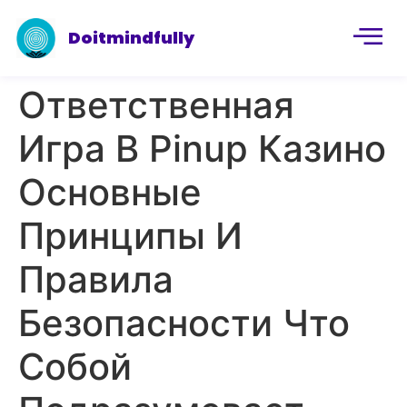
Doitmindfully
Ответственная
Игра В Pinup Казино
Основные
Принципы И
Правила
Безопасности Что
Собой