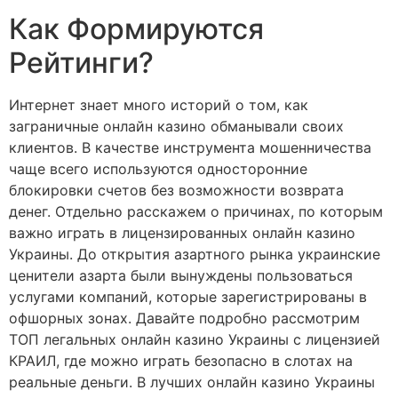
Как Формируются
Рейтинги?
Интернет знает много историй о том, как
заграничные онлайн казино обманывали своих
клиентов. В качестве инструмента мошенничества
чаще всего используются односторонние
блокировки счетов без возможности возврата
денег. Отдельно расскажем о причинах, по которым
важно играть в лицензированных онлайн казино
Украины. До открытия азартного рынка украинские
ценители азарта были вынуждены пользоваться
услугами компаний, которые зарегистрированы в
офшорных зонах. Давайте подробно рассмотрим
ТОП легальных онлайн казино Украины с лицензией
КРАИЛ, где можно играть безопасно в слотах на
реальные деньги. В лучших онлайн казино Украины