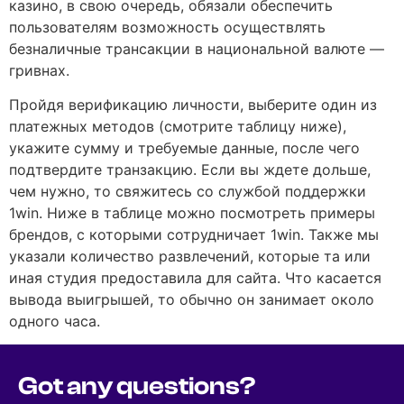
казино, в свою очередь, обязали обеспечить
пользователям возможность осуществлять
безналичные трансакции в национальной валюте —
гривнах.
Пройдя верификацию личности, выберите один из
платежных методов (смотрите таблицу ниже),
укажите сумму и требуемые данные, после чего
подтвердите транзакцию. Если вы ждете дольше,
чем нужно, то свяжитесь со службой поддержки
1win. Ниже в таблице можно посмотреть примеры
брендов, с которыми сотрудничает 1win. Также мы
указали количество развлечений, которые та или
иная студия предоставила для сайта. Что касается
вывода выигрышей, то обычно он занимает около
одного часа.
Got any questions?