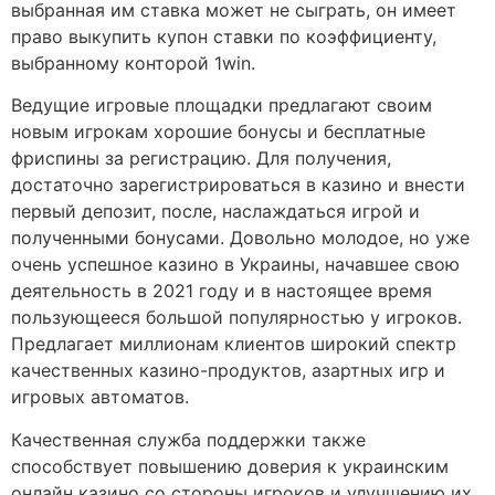
выбранная им ставка может не сыграть, он имеет
право выкупить купон ставки по коэффициенту,
выбранному конторой 1win.
Ведущие игровые площадки предлагают своим
новым игрокам хорошие бонусы и бесплатные
фриспины за регистрацию. Для получения,
достаточно зарегистрироваться в казино и внести
первый депозит, после, наслаждаться игрой и
полученными бонусами. Довольно молодое, но уже
очень успешное казино в Украины, начавшее свою
деятельность в 2021 году и в настоящее время
пользующееся большой популярностью у игроков.
Предлагает миллионам клиентов широкий спектр
качественных казино-продуктов, азартных игр и
игровых автоматов.
Качественная служба поддержки также
способствует повышению доверия к украинским
онлайн казино со стороны игроков и улучшению их