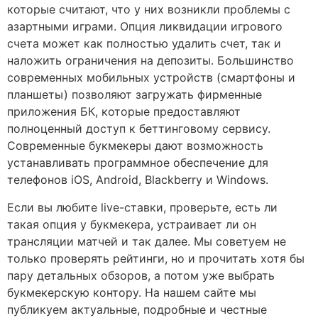
которые считают, что у них возникли проблемы с
азартными играми. Опция ликвидации игрового
счета может как полностью удалить счет, так и
наложить ограничения на депозиты. Большинство
современных мобильных устройств (смартфоны и
планшеты) позволяют загружать фирменные
приложения БК, которые предоставляют
полноценный доступ к беттинговому сервису.
Современные букмекеры дают возможность
устанавливать программное обеспечение для
телефонов iOS, Android, Blackberry и Windows.
Если вы любите live-ставки, проверьте, есть ли
такая опция у букмекера, устраивает ли он
трансляции матчей и так далее. Мы советуем не
только проверять рейтинги, но и прочитать хотя бы
пару детальных обзоров, а потом уже выбрать
букмекерскую контору. На нашем сайте мы
публикуем актуальные, подробные и честные