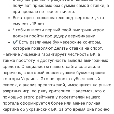
получает призовые без суммы самой ставки, а
при провале не теряет ничего.
Во-вторых, пользователь подтверждает, что
ему есть 18 лет.
Чтобы вывести первый свой выигрыш игрок
должен пройти процедуру верификации.
✔️ Есть различные букмекерские конторы,
которые позволяют делать ставки на спорт.
Наличие лицензии гарантирует честность БК, а
также простоту и доступность вывода выигранных
средств. Специалисты нашего сайта составили
перечень, в который вошли лучшие букмекерские
конторы Украины. Это не просто субъективный
список, а анализ предложений, имеющихся на рынке
азартных игр, по ряду критериев. Надеемся, что с
помощью этого рейтинга у посетителей нашего
портала сформируется более или менее полная
картина об украинских БК. За это время она прочно