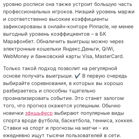
уровню росписи она также устроит большую часть
профессиональных игроков. Низший уровень маржи
и соответственно высокие коэффициенты
зафиксированы в онлайн-конторе Pinnacle, не менее
выгодный уровень коэффициентов – в БК
Марафонбет. Обналичить выигрыш можно через
электронные кошельки Яндекс.Деньги, QiWi,
WebMoney и банковский карты Visa, MasterCard.
Только такой подход позволит на регулярной
основе получать выигрыши. ✔️ В первую очередь
выбирайте соревнования, в которых вы хорошо
разбираетесь и способны тщательно
проанализировать событие. Это станет залогом
того, что прогноз окажется успешным. Обычно
новички
зфкшьфеср
выбирают популярные виды
спорта вроде футбола, баскетбола, тенниса, хоккея.
Ставки на спорт и прогнозы на матчи – их
ежедневно ищут тысячи пользователей в сети.