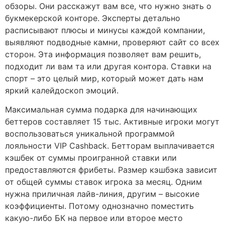
обзоры. Они расскажут вам все, что нужно знать о
букмекерской конторе. Эксперты детально
расписывают плюсы и минусы каждой компании,
выявляют подводные камни, проверяют сайт со всех
сторон. Эта информация позволяет вам решить,
подходит ли вам та или другая контора. Ставки на
спорт – это целый мир, который может дать нам
яркий калейдоскоп эмоций.
Максимальная сумма подарка для начинающих
беттеров составляет 15 тыс. Активные игроки могут
воспользоваться уникальной программой
лояльности VIP Cashback. Бетторам выплачивается
кэшбек от суммы проигранной ставки или
предоставляются фрибеты. Размер кэшбэка зависит
от общей суммы ставок игрока за месяц. Одним
нужна приличная лайв-линия, другим – высокие
коэффициенты. Потому однозначно поместить
какую-либо БК на первое или второе место