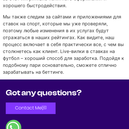
хорошего быстродействия.
Мы также следим за сайтами и приложениями для
ставок на спорт, которые мы уже проверяли,
поэтому любые изменения в их услугах будут
отражаться в наших рейтингах. Как видите, наш
процесс включает в себя практически все, с чем вы
столкнетесь как клиент. Live-вилки в ставках на
футбол – хороший способ для заработка. Подойдя к
подобному пари основательно, сможете отлично
зарабатывать на беттинге.
Got any questions?
Contact Me