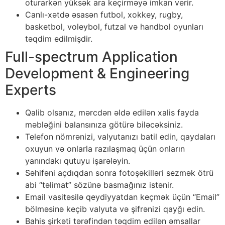
oturarkən yüksək ara keçirməyə imkan verir.
Canlı-xətdə əsasən futbol, xokkey, rugby,
basketbol, voleybol, futzal və handbol oyunları
təqdim edilmişdir.
Full-spectrum Application
Development & Engineering
Experts
Qalib olsanız, mərcdən əldə edilən xalis fayda
məbləğini balansınıza götürə biləcəksiniz.
Telefon nömrənizi, valyutanızı batil edin, qaydaları
oxuyun və onlarla razılaşmaq üçün onların
yanındakı qutuyu işarələyin.
Səhifəni açdıqdan sonra fotoşəkilləri sezmək ötrü
abi “təlimat” sözünə basmağınız istənir.
Email vasitəsilə qeydiyyatdan keçmək üçün “Email”
bölməsinə keçib valyuta və şifrənizi qayğı edin.
Bahis şirkəti tərəfindən təqdim edilən əmsallar