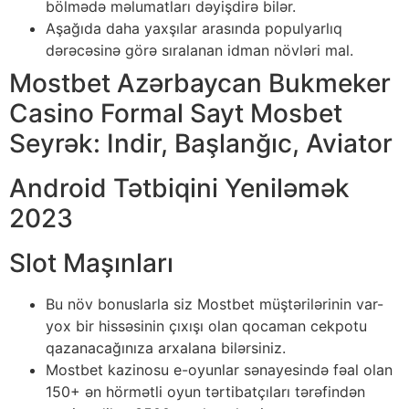
bölmədə məlumatları dəyişdirə bilər.
Aşağıda daha yaxşılar arasında populyarlıq
dərəcəsinə görə sıralanan idman növləri mal.
Mostbet Azərbaycan Bukmeker
Casino Formal Sayt Мosbet
Seyrək: Indir, Başlanğıc, Aviator
Android Tətbiqini Yeniləmək
2023
Slot Maşınları
Bu növ bonuslarla siz Mostbet müştərilərinin var-
yox bir hissəsinin çıxışı olan qocaman cekpotu
qazanacağınıza arxalana bilərsiniz.
Mostbet kazinosu e-oyunlar sənayesində fəal olan
150+ ən hörmətli oyun tərtibatçıları tərəfindən