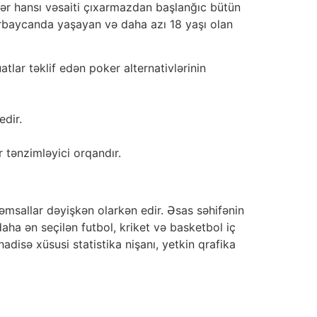
 hər hansı vəsaiti çıxarmazdan başlanğıc bütün
baycanda yaşayan və daha azı 18 yaşı olan
lar təklif edən poker alternativlərinin
dir.
 tənzimləyici orqandır.
msallar dəyişkən olarkən edir. Əsas səhifənin
aha ən seçilən futbol, kriket və basketbol iç
disə xüsusi statistika nişanı, yetkin qrafika