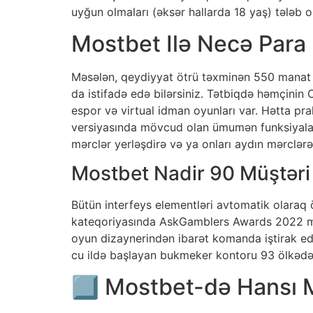
uyğun olmaları (əksər hallarda 18 yaş) tələb o
Mostbet Ilə Necə Para
Məsələn, qeydiyyat ötrü təxminən 550 manat
da istifadə edə bilərsiniz. Tətbiqdə həmçinin
espor və virtual idman oyunları var. Hətta p
versiyasında mövcud olan ümumən funksiyalar 
mərclər yerləşdirə və ya onları aydın mərclərə
Mostbet Nadir 90 Müştəri 
Bütün interfeys elementləri avtomatik olaraq ö
kateqoriyasında AskGamblers Awards 2022 mük
oyun dizaynerindən ibarət komanda iştirak edi
cu ildə başlayan bukmeker kontoru 93 ölkədə 
⃣ Mostbet-də Hansı M