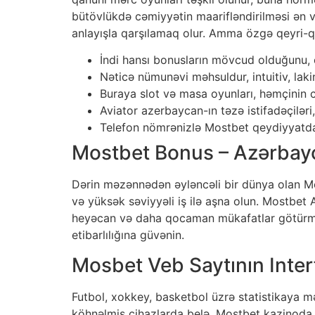
bütövlükdə cəmiyyətin maarifləndirilməsi ən v
anlayışla qarşılamaq olur. Amma özgə qeyri-qa
İndi hansı bonusların mövcud olduğunu, o
Nəticə nümunəvi məhsuldur, intuitiv, la
Buraya slot və masa oyunları, həmçinin can
Aviator azerbaycan-ın təzə istifadəçiləri
Telefon nömrənizlə Mostbet qeydiyyatdan
Mostbet Bonus – Azərbay
Dərin məzənnədən əyləncəli bir dünya olan Mos
və yüksək səviyyəli iş ilə aşna olun. Mostbet
heyəcan və daha qocaman mükafatlar götürmə e
etibarlılığına güvənin.
Mosbet Veb Saytının Inter
Futbol, ​​xokkey, basketbol üzrə statistikaya mə
köhnəlmiş cihazlarda belə. Mostbet kazinoda 