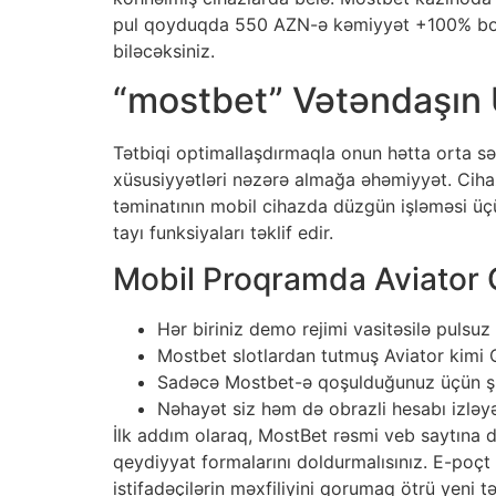
pul qoyduqda 550 AZN-ə kəmiyyət +100% bonus
biləcəksiniz.
“mostbet” Vətəndaşın
Tətbiqi optimallaşdırmaqla onun hətta orta səv
xüsusiyyətləri nəzərə almağa əhəmiyyət. Cihaz
təminatının mobil cihazda düzgün işləməsi üç
tayı funksiyaları təklif edir.
Mobil Proqramda Aviator 
Hər biriniz demo rejimi vasitəsilə pulsu
Mostbet slotlardan tutmuş Aviator kimi Q
Sadəcə Mostbet-ə qoşulduğunuz üçün şir
Nəhayət siz həm də obrazli hesabı izləyə 
İlk addım olaraq, MostBet rəsmi veb saytına da
qeydiyyat formalarını doldurmalısınız. E-poçt ü
istifadəçilərin məxfiliyini qorumaq ötrü yeni 