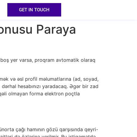
GET IN TOUCH
onusu Paraya
a boş yer varsa, proqram avtomatik olaraq
kmək və əsl profil məlumatlarına (ad, soyad,
k dərhal hesabınızı yaradacaq. Əgər bir zad
laqəli olmayan forma elektron poçtla
günorta çağı hamının gözü qarşısında qeyri-
itləri də özlərinə verilmir. Bu istiqamətdə