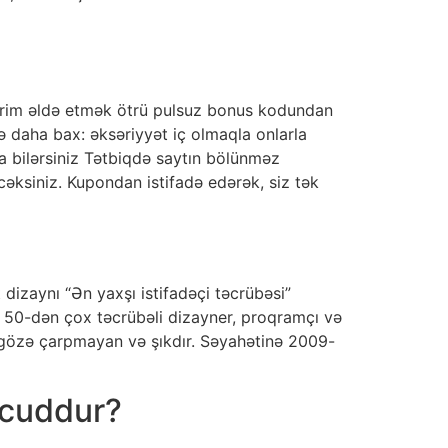
irim əldə etmək ötrü pulsuz bonus kodundan
ə daha bax: əksəriyyət iç olmaqla onlarla
 bilərsiniz Tətbiqdə saytın bölünməz
ksiniz. Kupondan istifadə edərək, siz tək
 dizaynı “Ən yaxşı istifadəçi təcrübəsi”
 50-dən çox təcrübəli dizayner, proqramçı və
a gözə çarpmayan və şıkdır. Səyahətinə 2009-
vcuddur?