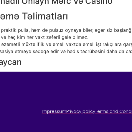
madli Onlayn Mərc Və Casino
əmə Təlimatları
raktik pulla, həm də pulsuz oynaya bilər, əgər siz başlanğ
ir və heç kim hər vaxt zəfərli gələ bilməz.
əzəmətli müxtəliflik və əməli vaxtda əməli iştirakçılara qar
nsasiya etməyə sədəqə edir və hədis təcrübəsini daha da caz
aycan
Impressum
Privacy policy
Terms and Condi