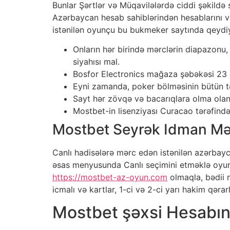
Bunlar Şərtlər və Müqavilələrdə ciddi şəkildə 
Azərbaycan hesab sahiblərindən hesablarını və
istənilən oyunçu bu bukmeker saytında qeydiy
Onların hər birində mərclərin diapazonu,
siyahısı mal.
Bosfor Electronics mağaza şəbəkəsi 23 s
Eyni zamanda, poker bölməsinin bütün tə
Sayt hər zövqə və bacarıqlara olma olan z
Mostbet-in lisenziyası Curacao tərəfindən
Mostbet Seyrək Idman Mər
Canlı hadisələrə mərc edən istənilən azərbay
əsas menyusunda Canlı seçimini etməklə oyunda
https://mostbet-az-oyun.com
olmaqla, bədii m
icmalı və kartlar, 1-ci və 2-ci yarı hakim qərarl
Mostbet şəxsi Hesabın