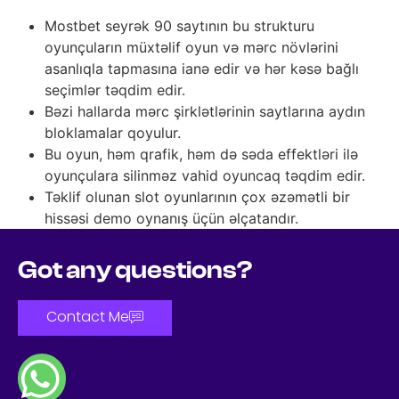
Mostbet seyrək 90 saytının bu strukturu
oyunçuların müxtəlif oyun və mərc növlərini
asanlıqla tapmasına ianə edir və hər kəsə bağlı
seçimlər təqdim edir.
Bəzi hallarda mərc şirklətlərinin saytlarına aydın
bloklamalar qoyulur.
Bu oyun, həm qrafik, həm də səda effektləri ilə
oyunçulara silinməz vahid oyuncaq təqdim edir.
Təklif olunan slot oyunlarının çox əzəmətli bir
hissəsi demo oynanış üçün əlçatandır.
Got any questions?
Contact Me