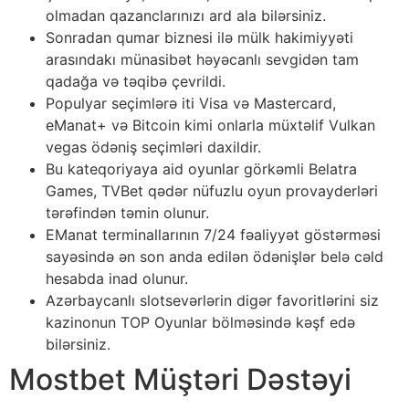
olmadan qazanclarınızı ard ala bilərsiniz.
Sonradan qumar biznesi ilə mülk hakimiyyəti
arasındakı münasibət həyəcanlı sevgidən tam
qadağa və təqibə çevrildi.
Populyar seçimlərə iti Visa və Mastercard,
eManat+ və Bitcoin kimi onlarla müxtəlif Vulkan
vegas ödəniş seçimləri daxildir.
Bu kateqoriyaya aid oyunlar görkəmli Belatra
Games, TVBet qədər nüfuzlu oyun provayderləri
tərəfindən təmin olunur.
EManat terminallarının 7/24 fəaliyyət göstərməsi
sayəsində ən son anda edilən ödənişlər belə cəld
hesabda inad olunur.
Azərbaycanlı slotsevərlərin digər favoritlərini siz
kazinonun TOP Oyunlar bölməsində kəşf edə
bilərsiniz.
Mostbet Müştəri Dəstəyi