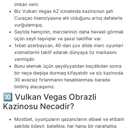
imkan verir.
Biz Vulkan Vegas AZ icmalında kazinonun şah
Curaçao lisenziyasına əhl olduğunu artıq dəfələrlə
vurğulamışıq.
Saytda həmçinin, mərclərinizi daha həvəsli görmək
üçün xeyli təşviqlər və şəxsi təkliflər var.
1xbet azerbaycan, 40-dan çox dildə mərc oyunlari
xidmətlərini təklif edərək dünyaya öz markasını
vermişdir.
Bunu eləmək üçün qeydiyyatdan keçdikdən sonra
bir neçə dəqiqə durmaq kifayətdir və siz kazinoda
30 əvəzsiz fırlanmanın hesablanması barədə
bildiriş alacaqsınız.
🔟 Vulkan Vegas Obrazli
Kazinosu Necədir?
Mostbet, oyunçuların qazanclarını əlbəəl və etibarlı
şəkildə ödəyir, beləliklə, hər hansı bir narahatlıq