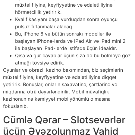
müxtəlifliyinə, keyfiyyətinə və ədalətliliyinə
hörmətcillik yetiririk.
Kvalifikasiyanı başa vurduqdan sonra oyunçu
pulsuz fırlanmalar alacaq.
Bu, iPhone 6 və bütün sonrakı modellər ilə
başlayan iPhone-larda və iPad Air və iPad mini 2
ilə başlayan iPad-lərdə istifadə üçün idealdır.
Qısa və gur cavablar üçün sizə də bu bölməyə göz
atmağı tövsiyə edirik.
Oyunlar və obrazli kazino baxımından, biz seçimlərin
müxtəlifliyinə, keyfiyyətinə və ədalətliliyinə diqqət
yetiririk. Bonuslar, onların səxavətinə, şərtlərinə və
miqdarına ötrü dəyərləndirilir. Mobil müvafiqlik
kazinonun nə kəmiyyət mobilyönümlü olmasına
fokuslanıb.
Cümlə Qərar – Slotsevərlər
üçün Əvəzolunmaz Vahid