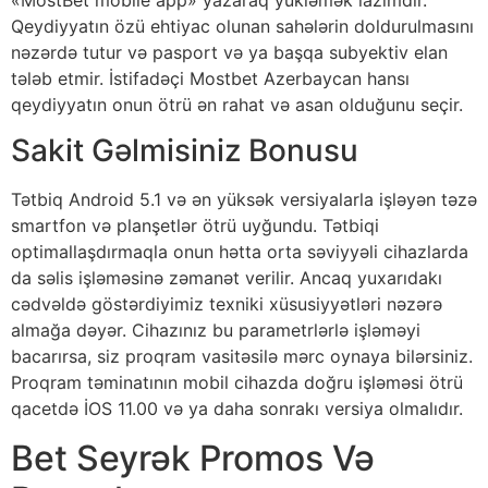
Qeydiyyatın özü ehtiyac olunan sahələrin doldurulmasını
nəzərdə tutur və pasport və ya başqa subyektiv elan
tələb etmir. İstifadəçi Mostbet Azerbaycan hansı
qeydiyyatın onun ötrü ən rahat və asan olduğunu seçir.
Sakit Gəlmisiniz Bonusu
Tətbiq Android 5.1 və ən yüksək versiyalarla işləyən təzə
smartfon və planşetlər ötrü uyğundu. Tətbiqi
optimallaşdırmaqla onun hətta orta səviyyəli cihazlarda
da səlis işləməsinə zəmanət verilir. Ancaq yuxarıdakı
cədvəldə göstərdiyimiz texniki xüsusiyyətləri nəzərə
almağa dəyər. Cihazınız bu parametrlərlə işləməyi
bacarırsa, siz proqram vasitəsilə mərc oynaya bilərsiniz.
Proqram təminatının mobil cihazda doğru işləməsi ötrü
qacetdə İOS 11.00 və ya daha sonrakı versiya olmalıdır.
Bet Seyrək Promos Və