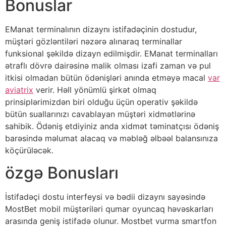
Bonuslar
EManat terminalının dizaynı istifadəçinin dostudur,
müştəri gözləntiləri nəzərə alınaraq terminallar
funksional şəkildə dizayn edilmişdir. EManat terminalları
ətraflı dövrə dairəsinə malik olması izafi zaman və pul
itkisi olmadan bütün ödənişləri anında etməyə macal
var
aviatrix
verir. Həll yönümlü şirkət olmaq
prinsiplərimizdən biri olduğu üçün operativ şəkildə
bütün suallarınızı cavablayan müştəri xidmətlərinə
sahibik. Ödəniş etdiyiniz anda xidmət təminatçısı ödəniş
barəsində məlumat alacaq və məbləğ əlbəəl balansınıza
köçürüləcək.
özgə Bonusları
İstifadəçi dostu interfeysi və bədii dizaynı sayəsində
MostBet mobil müştəriləri qumar oyuncaq həvəskarları
arasında geniş istifadə olunur. Mostbet vurma smartfon