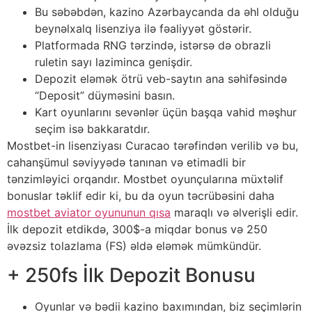
Bu səbəbdən, kazino Azərbaycanda da əhl olduğu
beynəlxalq lisenziya ilə fəaliyyət göstərir.
Platformada RNG tərzində, istərsə də obrazli
ruletin sayı laziminca genişdir.
Depozit eləmək ötrü veb-saytın ana səhifəsində
“Deposit” düyməsini basın.
Kart oyunlarını sevənlər üçün başqa vahid məşhur
seçim isə bakkaratdır.
Mostbet-in lisenziyası Curacao tərəfindən verilib və bu,
cahanşümul səviyyədə tanınan və etimadli bir
tənzimləyici orqandır. Mostbet oyunçularına müxtəlif
bonuslar təklif edir ki, bu da oyun təcrübəsini daha
mostbet aviator oyununun qısa
maraqlı və əlverişli edir.
İlk depozit etdikdə, 300$-a miqdar bonus və 250
əvəzsiz tolazlama (FS) əldə eləmək mümkündür.
+ 250fs İlk Depozit Bonusu
Oyunlar və bədii kazino baxımından, biz seçimlərin